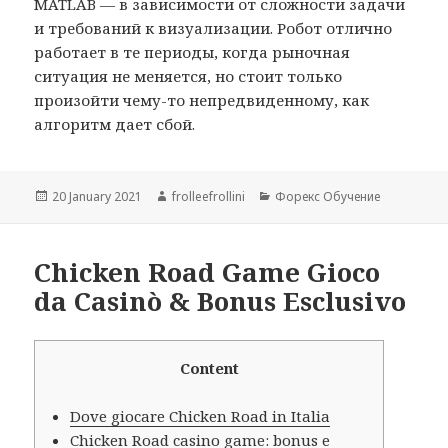
MATLAB — в зависимости от сложности задачи
и требований к визуализации. Робот отлично
работает в те периоды, когда рыночная
ситуация не меняется, но стоит только
произойти чему-то непредвиденному, как
алгоритм дает сбой.
Posted
20 January 2021
Author
frolleefrollini
Categories
Форекс Обучение
on
Chicken Road Game Gioco
da Casinò & Bonus Esclusivo
Content
Dove giocare Chicken Road in Italia
Chicken Road casino game: bonus e