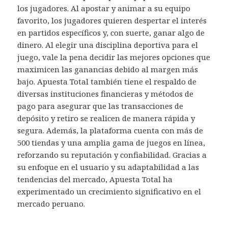
los jugadores. Al apostar y animar a su equipo
favorito, los jugadores quieren despertar el interés
en partidos específicos y, con suerte, ganar algo de
dinero. Al elegir una disciplina deportiva para el
juego, vale la pena decidir las mejores opciones que
maximicen las ganancias debido al margen más
bajo. Apuesta Total también tiene el respaldo de
diversas instituciones financieras y métodos de
pago para asegurar que las transacciones de
depósito y retiro se realicen de manera rápida y
segura​​. Además, la plataforma cuenta con más de
500 tiendas y una amplia gama de juegos en línea,
reforzando su reputación y confiabilidad​​. Gracias a
su enfoque en el usuario y su adaptabilidad a las
tendencias del mercado, Apuesta Total ha
experimentado un crecimiento significativo en el
mercado peruano.