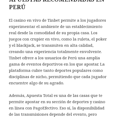
PERÚ
El casino en vivo de Tinbet permite a los jugadores
experimentar el ambiente de un establecimiento
real desde la comodidad de su propia casa. Los
juegos con crupier en vivo, como la ruleta, el poker
y el blackjack, se transmiten en alta calidad,
creando una experiencia totalmente envolvente.
Tinbet ofrece a los usuarios de Perú una amplia
gama de eventos deportivos en los que apostar. La
plataforma cubre tanto deportes populares como
disciplinas de nicho, permitiendo que cada jugador
encuentre algo de su agrado.
Además, Apuesta Total es una de las casas que te
permite apostar en su sección de deportes y casino
en línea con PagoEfectivo. Eso sí, la disponibilidad
de las transmisiones depende del evento, pero