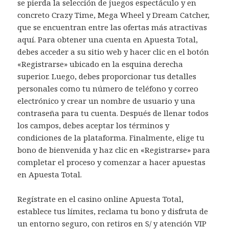
se pierda la selección de juegos espectáculo y en
concreto Crazy Time, Mega Wheel y Dream Catcher,
que se encuentran entre las ofertas más atractivas
aquí. Para obtener una cuenta en Apuesta Total,
debes acceder a su sitio web y hacer clic en el botón
«Registrarse» ubicado en la esquina derecha
superior. Luego, debes proporcionar tus detalles
personales como tu número de teléfono y correo
electrónico y crear un nombre de usuario y una
contraseña para tu cuenta. Después de llenar todos
los campos, debes aceptar los términos y
condiciones de la plataforma. Finalmente, elige tu
bono de bienvenida y haz clic en «Registrarse» para
completar el proceso y comenzar a hacer apuestas
en Apuesta Total.
Regístrate en el casino online Apuesta Total,
establece tus límites, reclama tu bono y disfruta de
un entorno seguro, con retiros en S/ y atención VIP