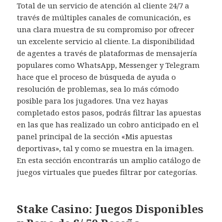
Total de un servicio de atención al cliente 24/7 a
través de múltiples canales de comunicación, es
una clara muestra de su compromiso por ofrecer
un excelente servicio al cliente. La disponibilidad
de agentes a través de plataformas de mensajería
populares como WhatsApp, Messenger y Telegram
hace que el proceso de búsqueda de ayuda o
resolución de problemas, sea lo más cómodo
posible para los jugadores. Una vez hayas
completado estos pasos, podrás filtrar las apuestas
en las que has realizado un cobro anticipado en el
panel principal de la sección «Mis apuestas
deportivas», tal y como se muestra en la imagen.
En esta sección encontrarás un amplio catálogo de
juegos virtuales que puedes filtrar por categorías.
Stake Casino: Juegos Disponibles