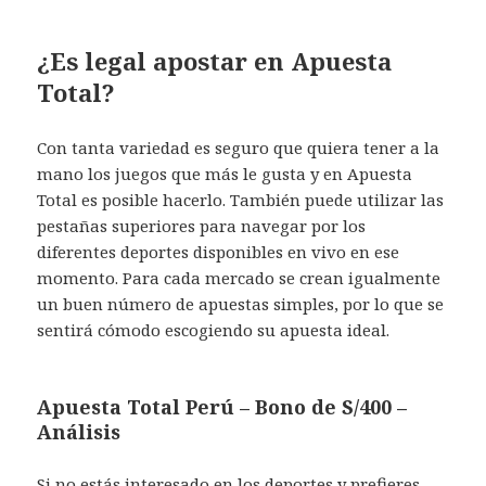
¿Es legal apostar en Apuesta
Total?
Con tanta variedad es seguro que quiera tener a la
mano los juegos que más le gusta y en Apuesta
Total es posible hacerlo. También puede utilizar las
pestañas superiores para navegar por los
diferentes deportes disponibles en vivo en ese
momento. Para cada mercado se crean igualmente
un buen número de apuestas simples, por lo que se
sentirá cómodo escogiendo su apuesta ideal.
Apuesta Total Perú – Bono de S/400 –
Análisis
Si no estás interesado en los deportes y prefieres