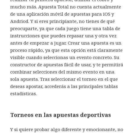
mucho más. Apuesta Total no cuenta actualmente
de una aplicación móvil de apuestas para iOS y
Andriod. Y si eres principiante, no tienes de qué
preocuparte, ya que cada juego tiene una tabla de
instrucciones que puedes repasar una y otra vez
antes de empezar a jugar. Crear una apuesta es un
proceso rápido, ya que esta opción está claramente
visible cuando seleccionas un evento concreto. Su
constructor de apuestas fácil de usar, y te permitirá
combinar selecciones del mismo evento en una
sola apuesta. Tras seleccionar el torneo en el que
deseas apostar, accederás a las principales tablas
estadísticas.
Torneos en las apuestas deportivas
Y si quiere probar algo diferente y emocionante, no