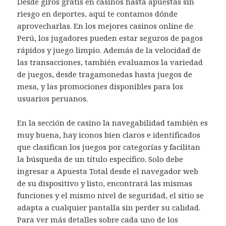
Desde giros gratis en casinos hasta apuestas sin
riesgo en deportes, aquí te contamos dónde
aprovecharlas. En los mejores casinos online de
Perú, los jugadores pueden estar seguros de pagos
rápidos y juego limpio. Además de la velocidad de
las transacciones, también evaluamos la variedad
de juegos, desde tragamonedas hasta juegos de
mesa, y las promociones disponibles para los
usuarios peruanos.
En la sección de casino la navegabilidad también es
muy buena, hay iconos bien claros e identificados
que clasifican los juegos por categorías y facilitan
la búsqueda de un título específico. Solo debe
ingresar a Apuesta Total desde el navegador web
de su dispositivo y listo, encontrará las mismas
funciones y el mismo nivel de seguridad, el sitio se
adapta a cualquier pantalla sin perder su calidad.
Para ver más detalles sobre cada uno de los