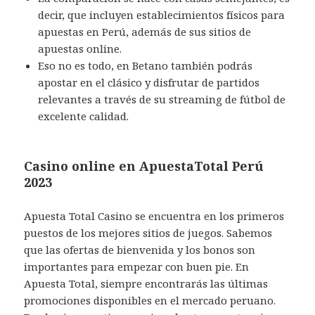
decir, que incluyen establecimientos físicos para
apuestas en Perú, además de sus sitios de
apuestas online.
Eso no es todo, en Betano también podrás
apostar en el clásico y disfrutar de partidos
relevantes a través de su streaming de fútbol de
excelente calidad.
Casino online en ApuestaTotal Perú
2023
Apuesta Total Casino se encuentra en los primeros
puestos de los mejores sitios de juegos. Sabemos
que las ofertas de bienvenida y los bonos son
importantes para empezar con buen pie. En
Apuesta Total, siempre encontrarás las últimas
promociones disponibles en el mercado peruano.