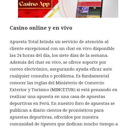
Casino online y en vivo
Apuesta Total brinda un servicio de atención al
cliente excepcional con un chat en vivo disponible
las 24 horas del día, los siete días de la semana.
Además del chat en vivo, se ofrece soporte por
correo electrónico, asegurando ayuda eficaz ante
cualquier consulta o problema. Es fundamental
conocer las reglas del Ministerio de Comercio
Exterior y Turismo (MINCETUR) si está pensando en
realizar una apuesta en una casa de apuestas
deportivas en Perú. En nuestro foro de apuestas se
publican a diario cientos de pronósticos para
apuestas deportivas, ofrecidos por nuestra
comunidad de tipsters que dedican mucho tiempo a