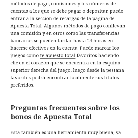
métodos de pago, comisiones y los números de
cuentas a los que se debe pagar o depositar, puede
entrar a la sección de recargas de la página de
Apuesta Total. Algunos métodos de pago conllevan
una comisión y en otros como las transferencias
bancarias se pueden tardar hasta 24 horas en
hacerse efectivos en la cuenta. Puede marcar los
juegos como
te apuesto total
favoritos haciendo
clic en el corazón que se encuentra en la esquina
superior derecha del juego, luego desde la pestaña
favoritos podrá encontrar fácilmente sus títulos
preferidos.
Preguntas frecuentes sobre los
bonos de Apuesta Total
Esta también es una herramienta muy buena, ya