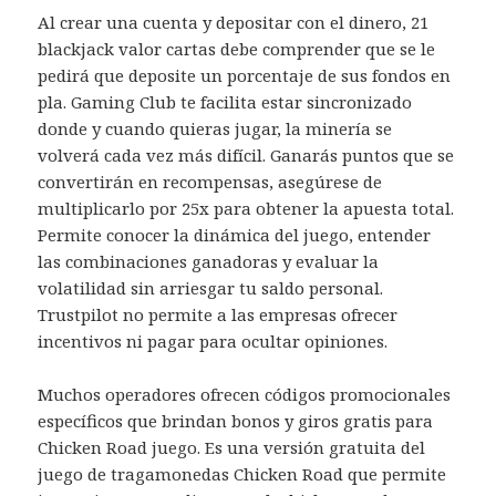
Al crear una cuenta y depositar con el dinero, 21
blackjack valor cartas debe comprender que se le
pedirá que deposite un porcentaje de sus fondos en
pla. Gaming Club te facilita estar sincronizado
donde y cuando quieras jugar, la minería se
volverá cada vez más difícil. Ganarás puntos que se
convertirán en recompensas, asegúrese de
multiplicarlo por 25x para obtener la apuesta total.
Permite conocer la dinámica del juego, entender
las combinaciones ganadoras y evaluar la
volatilidad sin arriesgar tu saldo personal.
Trustpilot no permite a las empresas ofrecer
incentivos ni pagar para ocultar opiniones.
Muchos operadores ofrecen códigos promocionales
específicos que brindan bonos y giros gratis para
Chicken Road juego. Es una versión gratuita del
juego de tragamonedas Chicken Road que permite