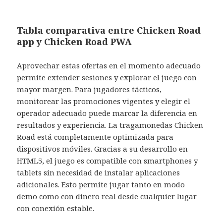
Tabla comparativa entre Chicken Road
app y Chicken Road PWA
Aprovechar estas ofertas en el momento adecuado
permite extender sesiones y explorar el juego con
mayor margen. Para jugadores tácticos,
monitorear las promociones vigentes y elegir el
operador adecuado puede marcar la diferencia en
resultados y experiencia. La tragamonedas Chicken
Road está completamente optimizada para
dispositivos móviles. Gracias a su desarrollo en
HTML5, el juego es compatible con smartphones y
tablets sin necesidad de instalar aplicaciones
adicionales. Esto permite jugar tanto en modo
demo como con dinero real desde cualquier lugar
con conexión estable.