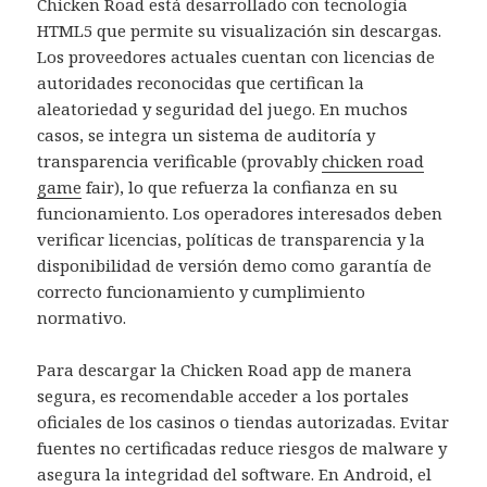
Chicken Road está desarrollado con tecnología
HTML5 que permite su visualización sin descargas.
Los proveedores actuales cuentan con licencias de
autoridades reconocidas que certifican la
aleatoriedad y seguridad del juego. En muchos
casos, se integra un sistema de auditoría y
transparencia verificable (provably
chicken road
game
fair), lo que refuerza la confianza en su
funcionamiento. Los operadores interesados deben
verificar licencias, políticas de transparencia y la
disponibilidad de versión demo como garantía de
correcto funcionamiento y cumplimiento
normativo.
Para descargar la Chicken Road app de manera
segura, es recomendable acceder a los portales
oficiales de los casinos o tiendas autorizadas. Evitar
fuentes no certificadas reduce riesgos de malware y
asegura la integridad del software. En Android, el