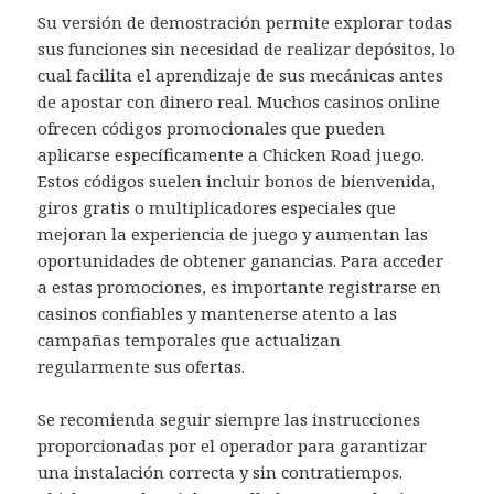
Su versión de demostración permite explorar todas
sus funciones sin necesidad de realizar depósitos, lo
cual facilita el aprendizaje de sus mecánicas antes
de apostar con dinero real. Muchos casinos online
ofrecen códigos promocionales que pueden
aplicarse específicamente a Chicken Road juego.
Estos códigos suelen incluir bonos de bienvenida,
giros gratis o multiplicadores especiales que
mejoran la experiencia de juego y aumentan las
oportunidades de obtener ganancias. Para acceder
a estas promociones, es importante registrarse en
casinos confiables y mantenerse atento a las
campañas temporales que actualizan
regularmente sus ofertas.
Se recomienda seguir siempre las instrucciones
proporcionadas por el operador para garantizar
una instalación correcta y sin contratiempos.