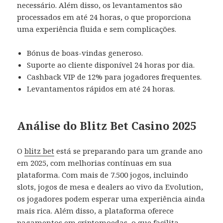
necessário. Além disso, os levantamentos são
processados em até 24 horas, o que proporciona
uma experiência fluida e sem complicações.
Bónus de boas-vindas generoso.
Suporte ao cliente disponível 24 horas por dia.
Cashback VIP de 12% para jogadores frequentes.
Levantamentos rápidos em até 24 horas.
Análise do Blitz Bet Casino 2025
O
blitz bet
está se preparando para um grande ano
em 2025, com melhorias contínuas em sua
plataforma. Com mais de 7.500 jogos, incluindo
slots, jogos de mesa e dealers ao vivo da Evolution,
os jogadores podem esperar uma experiência ainda
mais rica. Além disso, a plataforma oferece
pagamentos em criptomoedas, o que facilita