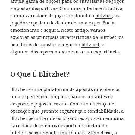
ampla gama de opções para os entusiastas de jogos
e apostas desportivas. Com uma interface intuitiva
e uma variedade de jogos, incluindo o
blitzbet
, os
jogadores podem desfrutar de uma experiência
emocionante e segura. Neste artigo, vamos
explorar as principais características da Blitzbet, os
benefícios de apostar e jogar no
blitz bet
, e
algumas dicas para maximizar a sua experiência.
O Que É Blitzbet?
Blitzbet é uma plataforma de apostas que oferece
uma experiência completa para os amantes de
desporto e jogos de casino. Com uma licença de
operação que garante segurança e confiabilidade, a
Blitzbet permite que os jogadores apostem em uma
variedade de eventos desportivos, incluindo
futebol, basquetebol e muito mais. Além disso, o