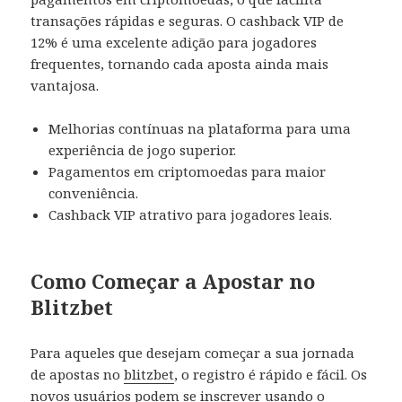
transações rápidas e seguras. O cashback VIP de
12% é uma excelente adição para jogadores
frequentes, tornando cada aposta ainda mais
vantajosa.
Melhorias contínuas na plataforma para uma
experiência de jogo superior.
Pagamentos em criptomoedas para maior
conveniência.
Cashback VIP atrativo para jogadores leais.
Como Começar a Apostar no
Blitzbet
Para aqueles que desejam começar a sua jornada
de apostas no
blitzbet
, o registro é rápido e fácil. Os
novos usuários podem se inscrever usando o