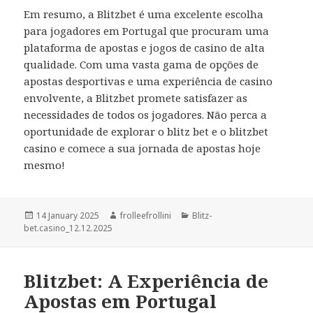
Em resumo, a Blitzbet é uma excelente escolha
para jogadores em Portugal que procuram uma
plataforma de apostas e jogos de casino de alta
qualidade. Com uma vasta gama de opções de
apostas desportivas e uma experiência de casino
envolvente, a Blitzbet promete satisfazer as
necessidades de todos os jogadores. Não perca a
oportunidade de explorar o blitz bet e o blitzbet
casino e comece a sua jornada de apostas hoje
mesmo!
Posted
14 January 2025
Author
frolleefrollini
Categories
Blitz-
bet.casino_12.12.2025
on
Blitzbet: A Experiência de
Apostas em Portugal