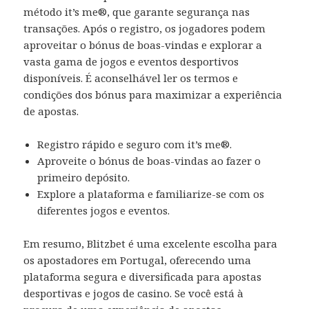
método it’s me®, que garante segurança nas
transações. Após o registro, os jogadores podem
aproveitar o bónus de boas-vindas e explorar a
vasta gama de jogos e eventos desportivos
disponíveis. É aconselhável ler os termos e
condições dos bónus para maximizar a experiência
de apostas.
Registro rápido e seguro com it’s me®.
Aproveite o bónus de boas-vindas ao fazer o
primeiro depósito.
Explore a plataforma e familiarize-se com os
diferentes jogos e eventos.
Em resumo, Blitzbet é uma excelente escolha para
os apostadores em Portugal, oferecendo uma
plataforma segura e diversificada para apostas
desportivas e jogos de casino. Se você está à