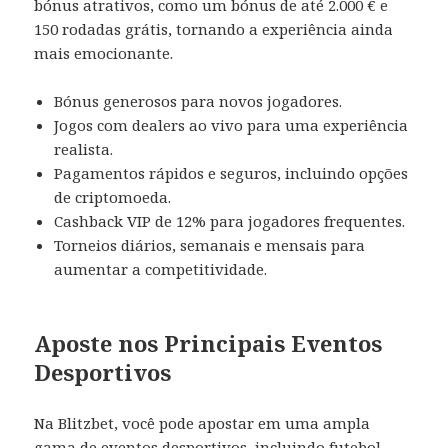
bónus atrativos, como um bónus de até 2.000 € e
150 rodadas grátis, tornando a experiência ainda
mais emocionante.
Bónus generosos para novos jogadores.
Jogos com dealers ao vivo para uma experiência
realista.
Pagamentos rápidos e seguros, incluindo opções
de criptomoeda.
Cashback VIP de 12% para jogadores frequentes.
Torneios diários, semanais e mensais para
aumentar a competitividade.
Aposte nos Principais Eventos
Desportivos
Na Blitzbet, você pode apostar em uma ampla
gama de eventos desportivos, incluindo futebol,