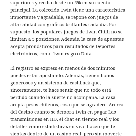
superiores y reciba desde un 5% en su cuenta
principal. La colección 1win tiene una característica
importante y agradable, se repone con juegos de
alta calidad con gráficos brillantes cada día. Por
supuesto, los populares juegos de 1win Chilli no se
limitan a 5 posiciones. Además, la casa de apuestas
acepta pronósticos para resultados de Deportes
electrónicos, como 1win cs go o Dota.
El registro es express en menos de dos minutos
puedes estar apostando. Además, tienen bonos
generosos y un sistema de cashback que,
sinceramente, te hace sentir que no todo está
perdido cuando la suerte no acompaña. La casa
acepta pesos chilenos, cosa que se agradece. Acerca
del Casino cuanto se demora 1win en pagar Las
transmisiones en HD, el chat en tiempo real y los
detalles como estadísticas en vivo hacen que te
sientas dentro de un casino real, pero sin moverte