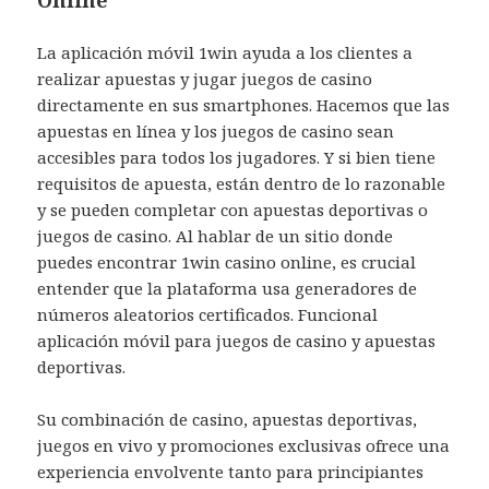
Online
La aplicación móvil 1win ayuda a los clientes a
realizar apuestas y jugar juegos de casino
directamente en sus smartphones. Hacemos que las
apuestas en línea y los juegos de casino sean
accesibles para todos los jugadores. Y si bien tiene
requisitos de apuesta, están dentro de lo razonable
y se pueden completar con apuestas deportivas o
juegos de casino. Al hablar de un sitio donde
puedes encontrar 1win casino online, es crucial
entender que la plataforma usa generadores de
números aleatorios certificados. Funcional
aplicación móvil para juegos de casino y apuestas
deportivas.
Su combinación de casino, apuestas deportivas,
juegos en vivo y promociones exclusivas ofrece una
experiencia envolvente tanto para principiantes