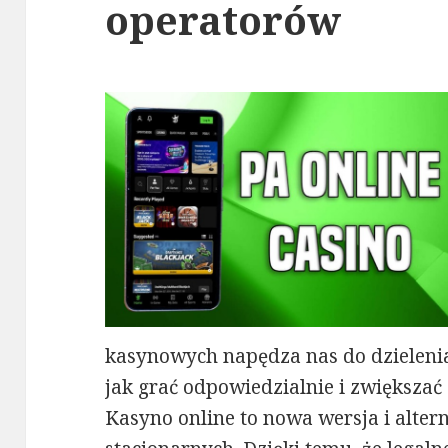
operatorów
kasynowych napędza nas do dzielen
jak grać odpowiedzialnie i zwiększać
Kasyno online to nowa wersja i alte