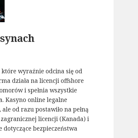
asynach
 które wyraźnie odcina się od
rma działa na licencji offshore
morów i spełnia wszystkie
. Kasyno online legalne
 ale od razu postawiło na pełną
zagranicznej licencji (Kanada) i
e dotyczące bezpieczeństwa