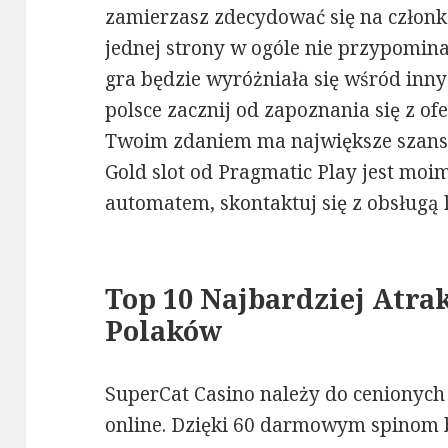
zamierzasz zdecydować się na członko
jednej strony w ogóle nie przypomin
gra będzie wyróżniała się wśród inny
polsce zacznij od zapoznania się z o
Twoim zdaniem ma największe szanse
Gold slot od Pragmatic Play jest mo
automatem, skontaktuj się z obsługą k
Top 10 Najbardziej Atra
Polaków
SuperCat Casino należy do cenionyc
online. Dzięki 60 darmowym spinom b