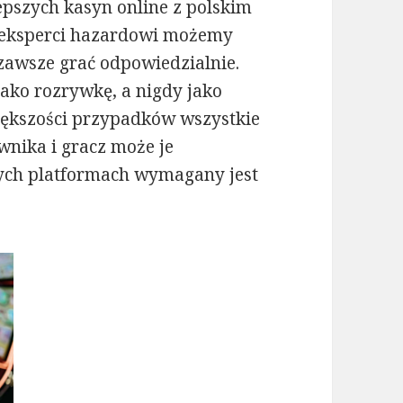
lepszych kasyn online z polskim
o eksperci hazardowi możemy
 zawsze grać odpowiedzialnie.
ako rozrywkę, a nigdy jako
iększości przypadków wszystkie
wnika i gracz może je
rych platformach wymagany jest