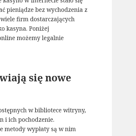
e kasyno w Internecie stało się
iać pieniądze bez wychodzenia z
wiele firm dostarczających
ko kasyna. Poniżej
online możemy legalnie
awiają się nowe
ostępnych w bibliotece witryny,
n i ich pochodzenie.
kie metody wypłaty są w nim