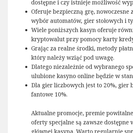
dostępne i czy istnieje możliwość wy
Oferuje bezpieczną grę, nowoczesne 
wybór automatów, gier stołowych i t
Wiele poniższych kasyn oferuje rów
kryptowalut przy pomocy karty kred
Grając za realne środki, metody płatn
który należy wziąć pod uwagę.
Dlatego niezależnie od wybranego s
ulubione kasyno online będzie w stan
Dla gier liczbowych jest to 20%, gier
fantowe 10%.
Aktualne promocje, premie powitalne
oferty specjalne są zawsze dostępne 
głównej kasyna. Warto regularnie sp