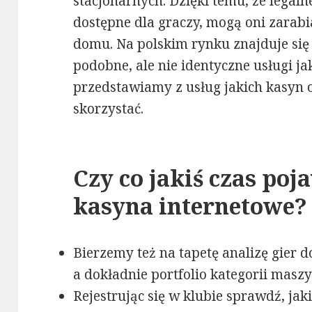
stacjonarnych. Dzięki temu, że legaln
dostępne dla graczy, mogą oni zarab
domu. Na polskim rynku znajduje się 
podobne, ale nie identyczne usługi ja
przedstawiamy z usług jakich kasyn 
skorzystać.
Czy co jakiś czas poj
kasyna internetowe?
Bierzemy też na tapetę analizę gier d
a dokładnie portfolio kategorii maszy
Rejestrując się w klubie sprawdź, ja