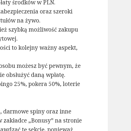
płaty środków w PLN.
zabezpieczenia oraz szeroki
ytułów na żywo.
nież szybką możliwość zakupu
ytowej.
ości to kolejny ważny aspekt,
posobu możesz być pewnym, że
ie obsłużyć daną wpłatę.
 bingo 25%, pokera 50%, loterie
, darmowe spiny oraz inne
w zakładce „Bonusy” na stronie
rawdzać tę sekcję, ponieważ