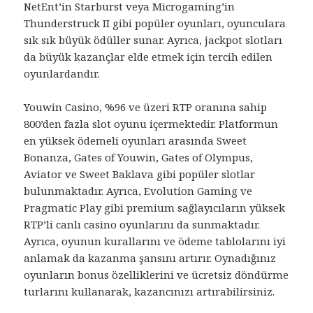
NetEnt’in Starburst veya Microgaming’in
Thunderstruck II gibi popüler oyunları, oyunculara
sık sık büyük ödüller sunar. Ayrıca, jackpot slotları
da büyük kazançlar elde etmek için tercih edilen
oyunlardandır.
Youwin Casino, %96 ve üzeri RTP oranına sahip
800’den fazla slot oyunu içermektedir. Platformun
en yüksek ödemeli oyunları arasında Sweet
Bonanza, Gates of Youwin, Gates of Olympus,
Aviator ve Sweet Baklava gibi popüler slotlar
bulunmaktadır. Ayrıca, Evolution Gaming ve
Pragmatic Play gibi premium sağlayıcıların yüksek
RTP’li canlı casino oyunlarını da sunmaktadır.
Ayrıca, oyunun kurallarını ve ödeme tablolarını iyi
anlamak da kazanma şansını artırır. Oynadığınız
oyunların bonus özelliklerini ve ücretsiz döndürme
turlarını kullanarak, kazancınızı artırabilirsiniz.