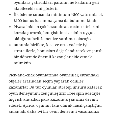
oyunlara yatırdıkları paranın ne kadarını geri
alabileceklerini gösterir.
İlk ödeme sırasında minimum ₺500 yatırımla ek
₺100 bonus kazanma şansı da bulunmaktadır.
Piyasadaki en çok kazandıran casino sitelerini
karşılaştırarak, hangisinin size daha uygun
olduğunu belirlemenize yardımcı olacağız.
Bununla birlikte, kısa ve orta vadede iyi
stratejilerle, bonusları değerlendirerek ve şanslı
bir dönemde önemli kazançlar elde etmek
mümkün.
Pick-and-click oyunlarında oyuncular, ekrandaki
objeler arasından seçim yaparak ödüller
kazanırlar. Bu tür oyunlar, strateji unsuru katarak
oyun deneyimini zenginleştirir. Free spin adediyle
hiç risk almadan para kazanma şansınız devam
edecek. Ayrıca, oyunun tam olarak nasıl çalıştığını
anlamak, daha iyi bir oyun deneyimi yaşamanızı