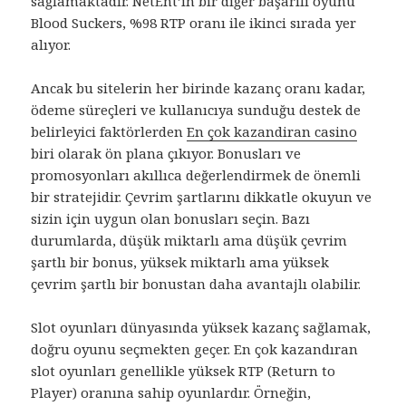
sağlamaktadır. NetEnt’in bir diğer başarılı oyunu
Blood Suckers, %98 RTP oranı ile ikinci sırada yer
alıyor.
Ancak bu sitelerin her birinde kazanç oranı kadar,
ödeme süreçleri ve kullanıcıya sunduğu destek de
belirleyici faktörlerden
En çok kazandiran casino
biri olarak ön plana çıkıyor. Bonusları ve
promosyonları akıllıca değerlendirmek de önemli
bir stratejidir. Çevrim şartlarını dikkatle okuyun ve
sizin için uygun olan bonusları seçin. Bazı
durumlarda, düşük miktarlı ama düşük çevrim
şartlı bir bonus, yüksek miktarlı ama yüksek
çevrim şartlı bir bonustan daha avantajlı olabilir.
Slot oyunları dünyasında yüksek kazanç sağlamak,
doğru oyunu seçmekten geçer. En çok kazandıran
slot oyunları genellikle yüksek RTP (Return to
Player) oranına sahip oyunlardır. Örneğin,