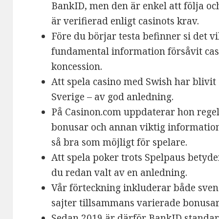
BankID, men den är enkel att följa och
är verifierad enligt casinots krav.
Före du börjar testa befinner si det vi
fundamental information försåvit ca
koncession.
Att spela casino med Swish har blivit 
Sverige – av god anledning.
På Casinon.com uppdaterar hon regelb
bonusar och annan viktig information
så bra som möjligt för spelare.
Att spela poker trots Spelpaus betyde
du redan valt av en anledning.
Vår förteckning inkluderar både sve
sajter tillsammans varierade bonusar
Sedan 2019 är därför BankID standar