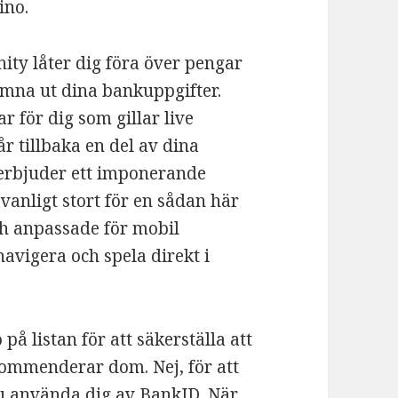
ino.
nity låter dig föra över pengar
ämna ut dina bankuppgifter.
r för dig som gillar live
r tillbaka en del av dina
o erbjuder ett imponerande
vanligt stort för en sådan här
och anpassade för mobil
navigera och spela direkt i
på listan för att säkerställa att
ekommenderar dom. Nej, för att
u använda dig av BankID. När