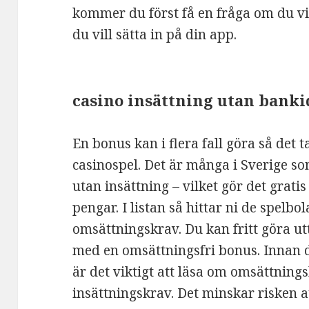
kommer du först få en fråga om du 
du vill sätta in på din app.
casino insättning utan banki
En bonus kan i flera fall göra så det 
casinospel. Det är många i Sverige so
utan insättning – vilket gör det gratis
pengar. I listan så hittar ni de spel
omsättningskrav. Du kan fritt göra u
med en omsättningsfri bonus. Innan d
är det viktigt att läsa om omsättning
insättningskrav. Det minskar risken a