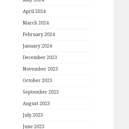
April 2024
March 2024
February 2024
January 2024
December 2023
November 2023
October 2023
September 2023
August 2023
July 2023
June 2023