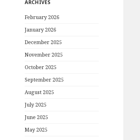
ARCHIVES
February 2026
January 2026
December 2025
November 2025
October 2025
September 2025
August 2025
July 2025
June 2025
May 2025