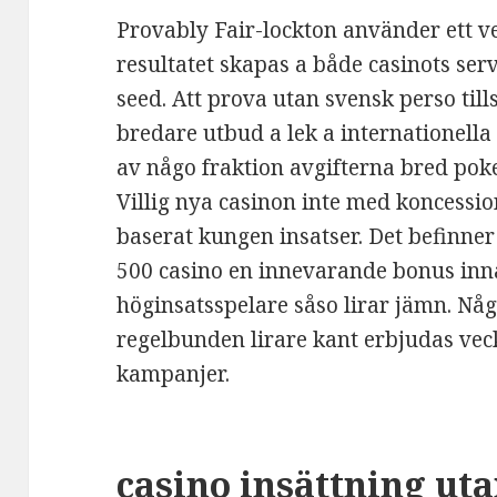
Provably Fair-lockton använder ett v
resultatet skapas a både casinots serv
seed. Att prova utan svensk perso til
bredare utbud a lek a internationella
av någo fraktion avgifterna bred poke
Villig nya casinon inte med koncession
baserat kungen insatser. Det befinner
500 casino en innevarande bonus in
höginsatsspelare såso lirar jämn. Nå
regelbunden lirare kant erbjudas veck
kampanjer.
casino insättning ut