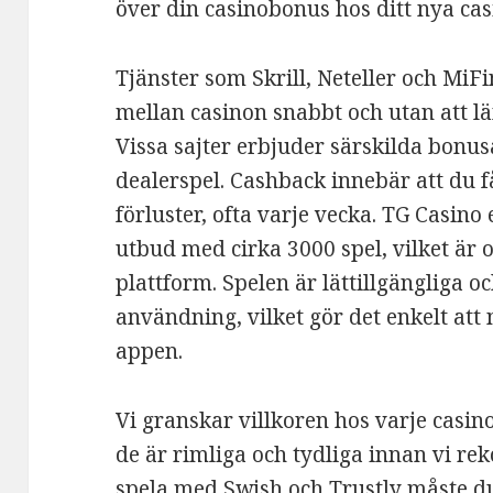
över din casinobonus hos ditt nya cas
Tjänster som Skrill, Neteller och MiFi
mellan casinon snabbt och utan att l
Vissa sajter erbjuder särskilda bonusa
dealerspel. Cashback innebär att du få
förluster, ofta varje vecka. TG Casin
utbud med cirka 3000 spel, vilket är o
plattform. Spelen är lättillgängliga 
användning, vilket gör det enkelt att 
appen.
Vi granskar villkoren hos varje casino 
de är rimliga och tydliga innan vi r
spela med Swish och Trustly måste d