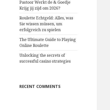
Pastoor Werkt de & Goedje
Krijg jij zijd om 2026?
Roulette Echtgeld: Alles, was
Sie wissen müssen, um
erfolgreich zu spielen
The Ultimate Guide to Playing
Online Roulette
Unlocking the secrets of
successful casino strategies
RECENT COMMENTS