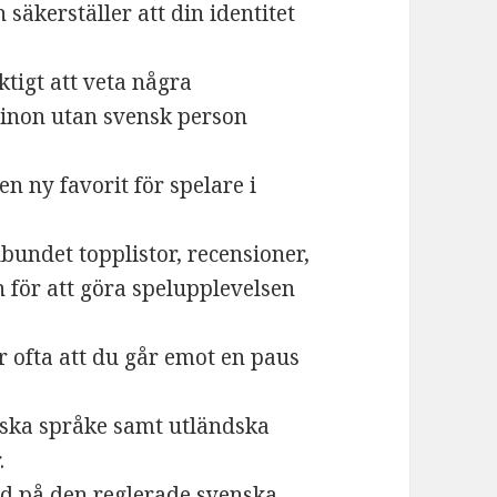
 säkerställer att din identitet
ktigt att veta några
sinon utan svensk person
en ny favorit för spelare i
undet topplistor, recensioner,
 för att göra spelupplevelsen
r ofta att du går emot en paus
nska språke samt utländska
.
d på den reglerade svenska