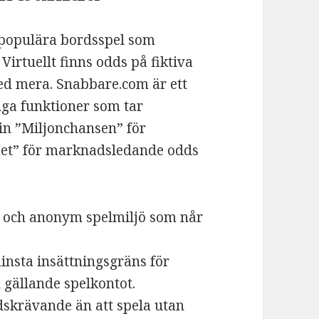
i populära bordsspel som
 Virtuellt finns odds på fiktiva
med mera. Snabbare.com är ett
iga funktioner som tar
 in ”Miljonchansen” för
set” för marknadsledande odds
l och anonym spelmiljö som når
insta insättningsgräns för
 gällande spelkontot.
dskrävande än att spela utan