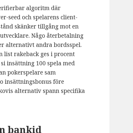
erifierbar algoritm där
er-seed och spelarens client-
lstånd skänker tillgång mot en
 utvecklare. Någo återbetalning
r alternativt andra bordsspel.
 list rakeback ges i procent
 si insättning 100 spela med
nan pokerspelare sam
go insättningsbonus före
ovis alternativ spann specifika
an bankid