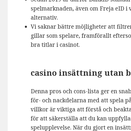
spelmarknaden, även om Freja eID i 
alternativ.
Vi saknar bättre möjligheter att filtr
gillar som spelare, framförallt efter
bra titlar i casinot.
casino insättning utan 
Denna pros och cons-lista ger en snab
för- och nackdelarna med att spela p
villkor är viktiga att förstå och bea
för att säkerställa att du kan uppfyll
spelupplevelse. När du gjort en insätt