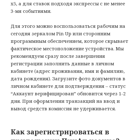
х5, а для ставок подходя экспрессы с не менее
3-мя событиями.
Для этого можно воспользоваться рабочим на
сегодня зеркалом Pin Up или сторонним
программным обеспечением, которое скрывает
фактическое местоположение устройства. Мы
рекомендуем сразу после завершения
регистрации заполнить данные в личном
кабинете (адрес проживания, имя и фамилию,
дата рождения). Загрузите фото документов в
личном кабинете для подтверждения – статус
“Аккаунт верифицирован” обновится через 1-2
дня. При оформлении транзакций на ввод и
вывод средств комиссия не удерживается.
Как зарегистрироваться в