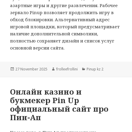
азартные игры и другие развлечения. Рабочее
зеркало Pinup позволяет продолжить игру в
обход блокировки. Альтернативный адрес
игровой площадки, который предусматривает
наличие дополнительной символики,
полностью сохраняет дизайн и список услуг
основной версии сайта.
Posted
27 November 2025
Author
frolleefrollini
Categories
Pinup kz 2
on
Онлайн казино и
букмекер Pin Up
официальный сайт про
Пин-Ап