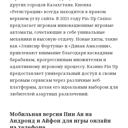
других городов Казахстана. Кнопка
«Регистрация» всегда находится в правом
верхнем углу сайта. В 2025 году Pin-Up Casino
предлагает игрокам инновационные игровые
автоматы, сочетающие в себе уникальные
механики и высокую отдачу. Новые хиты, такие
как «Эликсир Фортуны» и «Дикая Амазония»,
привлекают внимание благодаря каскадным
барабанам, прогрессивным множителям и
адаптивному игровому процессу. Казино Pin Up
предоставляет универсальный доступ к своим
игровым сервисам через различные веб-
платформы, делая его идеальным выбором для
любителей азартных развлечений.
Мобильная версия Пин Ап на
Андроид и Айфон для игры онлайн
на телефоне