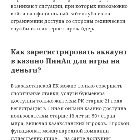
возникают ситуации, при которых невозможно
войти на официальный сайт клуба из-за
ограничений доступа со стороны технической
службы или интернет-провайдера.
Как зарегистрировать аккаунт
в казино ПинАп для игры на
деньги?
В казахстанской БК можно только совершать
спортивные ставки, услуги букмекера
доступны только жителям РК старше 21 года.
Регистрация в ПинАп онлайн казино доступна
пользователям старше 18 лет из 50+ стран
мира, включая казахстанских игроков. Игровой
функционал международной компании
существенно шире — на сайте доступны