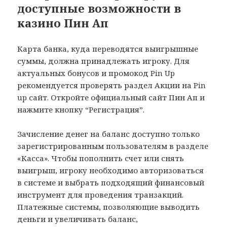
доступные возможности в
казино Пин Ап
Карта банка, куда переводятся выигрышные
суммы, должна принадлежать игроку. Для
актуальных бонусов и промокод Pin Up
рекомендуется проверять раздел Акции на Pin
up сайт. Откройте официальный сайт Пин Ап и
нажмите кнопку “Регистрация”.
Зачисление денег на баланс доступно только
зарегистрированным пользователям в разделе
«Касса». Чтобы пополнить счет или снять
выигрыш, игроку необходимо авторизоваться
в системе и выбрать подходящий финансовый
инструмент для проведения транзакций.
Платежные системы, позволяющие выводить
деньги и увеличивать баланс,