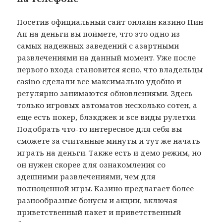
Посетив официальный сайт онлайн казино Пин
Ап на деньги вы поймете, что это одно из
самых надежных заведений с азартными
развлечениями на данный момент. Уже после
первого входа становится ясно, что владельцы
casino сделали все максимально удобно и
регулярно занимаются обновлениями. Здесь
только игровых автоматов несколько сотен, а
еще есть покер, блэкджек и все виды рулетки.
Подобрать что-то интересное для себя вы
сможете за считанные минуты и тут же начать
играть на деньги. Также есть и демо режим, но
он нужен скорее для ознакомления со
здешними развлечениями, чем для
полноценной игры. Казино предлагает более
разнообразные бонусы и акции, включая
приветственный пакет и приветственный