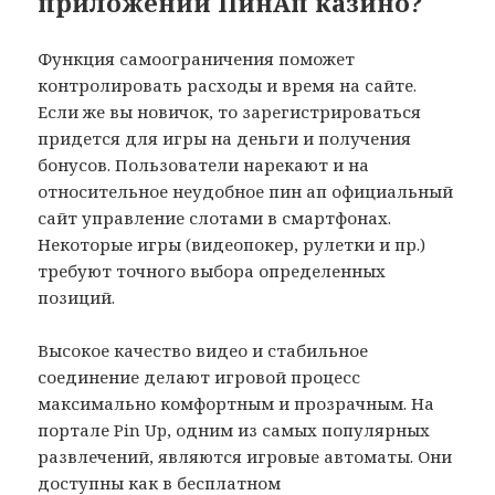
приложении ПинАп казино?
Функция самоограничения поможет
контролировать расходы и время на сайте.
Если же вы новичок, то зарегистрироваться
придется для игры на деньги и получения
бонусов. Пользователи нарекают и на
относительное неудобное пин ап официальный
сайт управление слотами в смартфонах.
Некоторые игры (видеопокер, рулетки и пр.)
требуют точного выбора определенных
позиций.
Высокое качество видео и стабильное
соединение делают игровой процесс
максимально комфортным и прозрачным. На
портале Pin Up, одним из самых популярных
развлечений, являются игровые автоматы. Они
доступны как в бесплатном