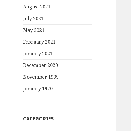
August 2021
July 2021
May 2021
February 2021
January 2021
December 2020
November 1999
January 1970
CATEGORIES