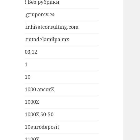
! Без рубрики
.gruporcv.es
.inhisetconsulting.com
.rutadelamilpa.mx
03.12
1
10
1000 ancorZ
1000Z
1000Z 50-50
10eurodeposit
1100Z