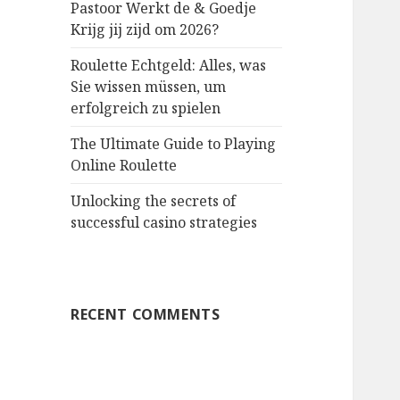
Pastoor Werkt de & Goedje
Krijg jij zijd om 2026?
Roulette Echtgeld: Alles, was
Sie wissen müssen, um
erfolgreich zu spielen
The Ultimate Guide to Playing
Online Roulette
Unlocking the secrets of
successful casino strategies
RECENT COMMENTS