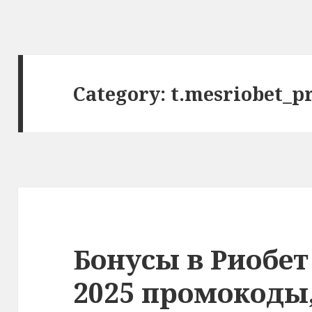
Category: t.mesriobet_p
Бонусы в Риобет
2025 промокоды