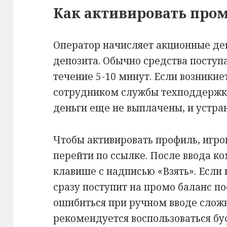
Как активировать про
Оператор начисляет акционные де
депозита. Обычно средства поступа
течение 5-10 минут. Если возникнет
сотрудником службы техподдержки
деньги еще не выплачены, и устра
Чтобы активировать профиль, игро
перейти по ссылке. После ввода к
клавише с надписью «Взять». Если 
сразу поступит на промо баланс по
ошибиться при ручном вводе слож
рекомендуется воспользоваться бу