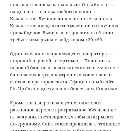
повышает шансы на выигрыш. Онлайн слоты
на деньги — основа любого казино в
Казахстане. Лучшие лицензионные казино в
Казахстане предлагают тысячи игр от лучших
провайдеров. Выигрыш с фриспинов обычно
требует отыгрыша с вейджером x30-x50.
Одно из главных преимуществ оператора —
широкий игровой ассортимент. Пополнить
игровой баланс в казахстанских тенге можно с
банковских карт, электронных кошельков и
счетов операторов связи. Официальный сайт
Pin Up Casino доступен на более, чем 10 языках.
Кроме того, игроки могут использовать
различное игровое программное обеспечение
от ведущих поставщиков, чтобы выигрывать
по-крупному. Сайт также предлагает отличные
лимиты на снятие средств и быстрое время