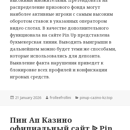
высокими множителями. Претендовать на
распределение призового фонда могут
наиболее активные игроки с самым высоким
оборотом ставок в указанных оператором
видео слотах. В качестве дополнительного
функционала на сайте Pin Up представлена
букмекерская линия. Выводить выигрыши в
дальнейшем можно будет теми же способами,
которые использовались для депозита.
Выявление факта нарушения приведет к
блокировке всех профилей и конфискации
игровых средств.
Posted
21 January 2026
Author
frolleefrollini
Categories
pinup-cazino-kz.top
on
Пин Ап Казино
официальный сайт ᐉ Pin