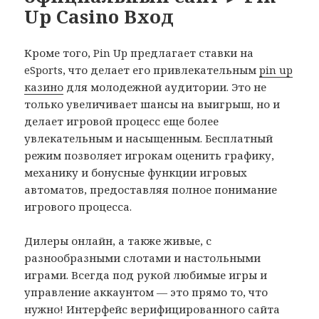
Up Casino Вход
Кроме того, Pin Up предлагает ставки на
eSports, что делает его привлекательным
pin up
казино
для молодежной аудитории. Это не
только увеличивает шансы на выигрыш, но и
делает игровой процесс еще более
увлекательным и насыщенным. Бесплатный
режим позволяет игрокам оценить графику,
механику и бонусные функции игровых
автоматов, предоставляя полное понимание
игрового процесса.
Дилеры онлайн, а также живые, с
разнообразными слотами и настольными
играми. Всегда под рукой любимые игры и
управление аккаунтом — это прямо то, что
нужно! Интерфейс верифицированного сайта