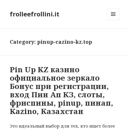
frolleefrollini.it
MENU
AND
WIDGETS
Category: pinup-cazino-kz.top
Pin Up KZ казино
официальное зеркало
Бонус при регистрации,
вход Пин Ап КЗ, слоты,
фриспины, pinup, пинап,
Kazino, Казахстан
Это идеальный выбор для тех, кто ищет более