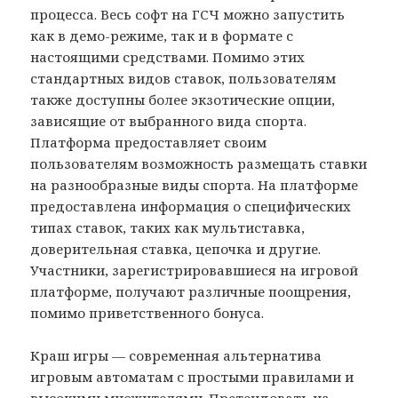
процесса. Весь софт на ГСЧ можно запустить
как в демо-режиме, так и в формате с
настоящими средствами. Помимо этих
стандартных видов ставок, пользователям
также доступны более экзотические опции,
зависящие от выбранного вида спорта.
Платформа предоставляет своим
пользователям возможность размещать ставки
на разнообразные виды спорта. На платформе
предоставлена информация о специфических
типах ставок, таких как мультиставка,
доверительная ставка, цепочка и другие.
Участники, зарегистрировавшиеся на игровой
платформе, получают различные поощрения,
помимо приветственного бонуса.
Краш игры — современная альтернатива
игровым автоматам с простыми правилами и