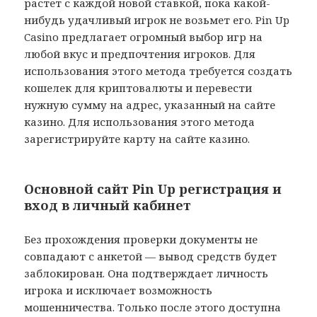
растет с каждой новой ставкой, пока какой-
нибудь удачливый игрок не возьмет его. Pin Up
Casino предлагает огромный выбор игр на
любой вкус и предпочтения игроков. Для
использования этого метода требуется создать
кошелек для криптовалюты и перевести
нужную сумму на адрес, указанный на сайте
казино. Для использования этого метода
зарегистрируйте карту на сайте казино.
Основной сайт Pin Up регистрация и
вход в личный кабинет
Без прохождения проверки документы не
совпадают с анкетой — вывод средств будет
заблокирован. Она подтверждает личность
игрока и исключает возможность
мошенничества. Только после этого доступна