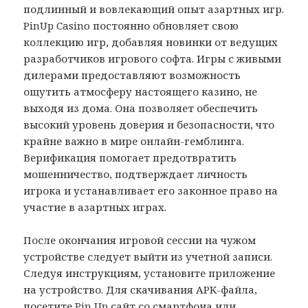
подлинный и вовлекающий опыт азартных игр.
PinUp Casino постоянно обновляет свою
коллекцию игр, добавляя новинки от ведущих
разработчиков игрового софта. Игры с живыми
дилерами предоставляют возможность
ощутить атмосферу настоящего казино, не
выходя из дома. Она позволяет обеспечить
высокий уровень доверия и безопасности, что
крайне важно в мире онлайн-гемблинга.
Верификация помогает предотвратить
мошенничество, подтверждает личность
игрока и устанавливает его законное право на
участие в азартных играх.
После окончания игровой сессии на чужом
устройстве следует выйти из учетной записи.
Следуя инструкциям, установите приложение
на устройство. Для скачивания APK-файла,
посетите Pin Up сайт со смартфона или