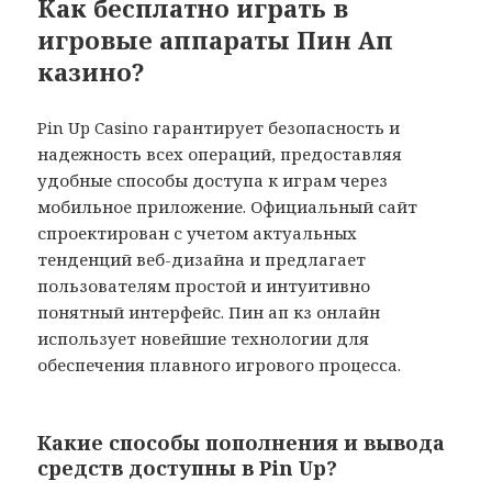
Как бесплатно играть в
игровые аппараты Пин Ап
казино?
Pin Up Casino гарантирует безопасность и
надежность всех операций, предоставляя
удобные способы доступа к играм через
мобильное приложение. Официальный сайт
спроектирован с учетом актуальных
тенденций веб-дизайна и предлагает
пользователям простой и интуитивно
понятный интерфейс. Пин ап кз онлайн
использует новейшие технологии для
обеспечения плавного игрового процесса.
Какие способы пополнения и вывода
средств доступны в Pin Up?