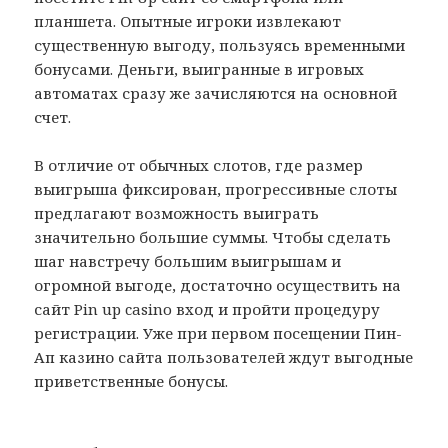
планшета. Опытные игроки извлекают
существенную выгоду, пользуясь временными
бонусами. Деньги, выигранные в игровых
автоматах сразу же зачисляются на основной
счет.
В отличие от обычных слотов, где размер
выигрыша фиксирован, прогрессивные слоты
предлагают возможность выиграть
значительно большие суммы. Чтобы сделать
шаг навстречу большим выигрышам и
огромной выгоде, достаточно осуществить на
сайт Pin up casino вход и пройти процедуру
регистрации. Уже при первом посещении Пин-
Ап казино сайта пользователей ждут выгодные
приветственные бонусы.