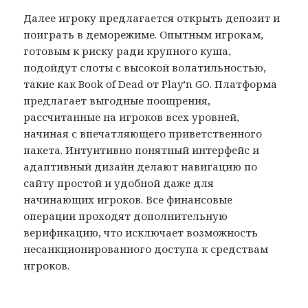
Далее игроку предлагается открыть депозит и
поиграть в деморежиме. Опытным игрокам,
готовым к риску ради крупного куша,
подойдут слоты с высокой волатильностью,
такие как Book of Dead от Play’n GO. Платформа
предлагает выгодные поощрения,
рассчитанные на игроков всех уровней,
начиная с впечатляющего приветственного
пакета. Интуитивно понятный интерфейс и
адаптивный дизайн делают навигацию по
сайту простой и удобной даже для
начинающих игроков. Все финансовые
операции проходят дополнительную
верификацию, что исключает возможность
несанкционированного доступа к средствам
игроков.