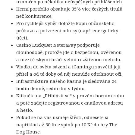
uzamčen po několika neúspěšných přihlášeních.
Herní portfolio obsahuje 35% více českých titulů
než konkurence.
Pro rychlejší výběr doložte kopii občanského
průkazu a potvrzení adresy (např. energetický
účet).
Casino LuckyBet NeteraPay podporuje
dlouhodobě, protože jde o bezpečnou, ověřenou
a mezi českými hráči velmi rozšířenou metodu.
Vlaďku do světa sázení a iGamingu zasvětil její
přítel a od té doby od něj nemůže odtrhnout oči.
Infrastruktura našeho kasina je sledována 24
hodin denně, sedm dní v týdnu.
Klikněte na „Přihlásit se“ v pravém horním rohu
a poté zadejte registrovanou e-mailovou adresu
a heslo.
Pokud se na vás usměje štěstí, odnesete si
například až 50 free spinů po 10 Kč do hry The
Dog House.