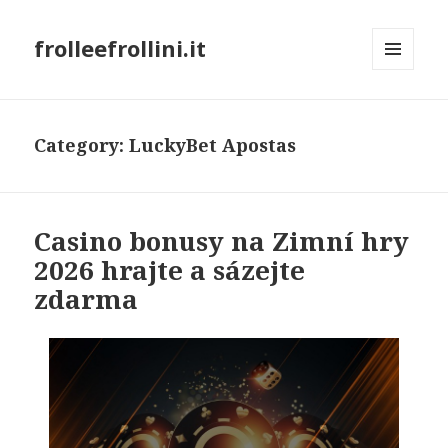
frolleefrollini.it
MENU
AND
WIDGETS
Category: LuckyBet Apostas
Casino bonusy na Zimní hry
2026️ hrajte a sázejte
zdarma