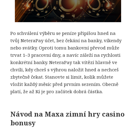
Po schválení výběru se peníze připíšou hned na
tvůj NeteraPay účet, bez čekání na banky, víkendy
nebo svátky. Oproti tomu bankovní převod může
trvat 1–3 pracovní dny, a navíc záleží na rychlosti
konkrétní banky. NeteraPay tak vítězí hlavně ve
chvíli, kdy chceš s výhrou naložit hned a nechceš
zbytečně čekat. Stanovte si limit, kolik můžete
vložit každý měsíc před prvním sezením. Obecně
platí, že až Kí je pro začátek dobrá částka.
Návod na Maxa zimní hry casino
bonusy