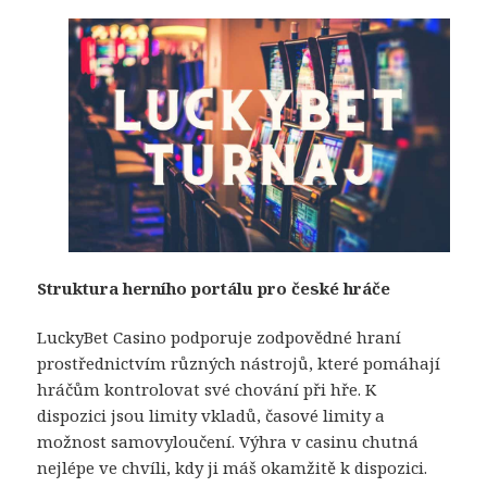
Struktura herního portálu pro české hráče
LuckyBet Casino podporuje zodpovědné hraní
prostřednictvím různých nástrojů, které pomáhají
hráčům kontrolovat své chování při hře. K
dispozici jsou limity vkladů, časové limity a
možnost samovyloučení. Výhra v casinu chutná
nejlépe ve chvíli, kdy ji máš okamžitě k dispozici.