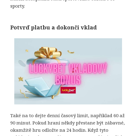
sporty.
Potvrď platbu a dokonči vklad
Také na to dejte denní časový limit, například 60 až
90 minut. Pokud hraní někdy přestane být zábavné,
okamžitě hru odložte na 24 hodin. Když tyto