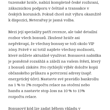
tuzemské hráče, nabízí kompletně české rozhraní,
zákaznickou podporu v češtině a transakce v
českých korunách. Pokud chceš mít výhru okamžitě
k dispozici, NeteraPay je jasná volba.
Mezi její speciality patří recenze, ale také detailní
rozbor všech bonusů. Zkušené hráče asi
nepřekvapí, že všechny bonusy se točí okolo VIP
zóny. Právě v ní totiž najdete všechny možnosti,
které můžete aktuálně využívat. Bonusová nabídka
je poměrně rozsáhlá a záleží na vašem štěstí, který
z bonusů získáte. Pro rychlejší výběr doložte kopii
občanského průkazu a potvrzení adresy (např.
energetický účet). Nastavte své pravidlo bankrollu
na 1 % to 2% rozpočtu relace na otočení nebo
handu a nastavte stop-loss na 10 % to 15%
rozpočtu relace.
Bonusový kód lze zadat během vkladu v