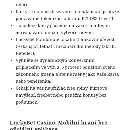
relace.
Karty se na našich serverech neukládají, protože
používáme tokenizaci a bránu PCI DSS Level 1.
“ a odkaz, který pošleme na vaši e-mailovou
adresu, vám umožní vytvořit novou.
LuckyBet kombinuje lokální (bankovní převod,
Česká spořitelna) i mezinárodní metody (Skrill,
Neteller).
Vyhněte se dynamickým konverzním
příplatkům ve výši 3–5 procent použitím svého
zákonného jména a stejné měny jako vaše karta
nebo peněženka.
Čekají na vás například free spiny, kurzové
navýšení, freebet nebo peněžní bonusy bez
podmínek.
LuckyBet Casino: Mobilní hraní bez
oficiální aplikace