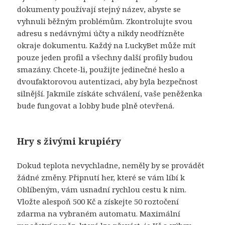
dokumenty používají stejný název, abyste se
vyhnuli běžným problémům. Zkontrolujte svou
adresu s nedávnými účty a nikdy neodřízněte
okraje dokumentu. Každý na LuckyBet může mít
pouze jeden profil a všechny další profily budou
smazány. Chcete-li, použijte jedinečné heslo a
dvoufaktorovou autentizaci, aby byla bezpečnost
silnější. Jakmile získáte schválení, vaše peněženka
bude fungovat a lobby bude plně otevřená.
Hry s živými krupiéry
Dokud teplota nevychladne, neměly by se provádět
žádné změny. Připnutí her, které se vám líbí k
Oblíbeným, vám usnadní rychlou cestu k nim.
Vložte alespoň 500 Kč a získejte 50 roztočení
zdarma na vybraném automatu. Maximální