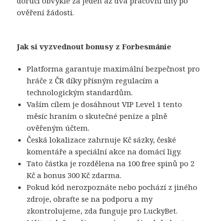
doručí obvykle za jeden až dva pracovní dny po
ověření žádosti.
Jak si vyzvednout bonusy z Forbesmánie
Platforma garantuje maximální bezpečnost pro
hráče z ČR díky přísným regulacím a
technologickým standardům.
Vaším cílem je dosáhnout VIP Level 1 tento
měsíc hraním o skutečné peníze a plně
ověřeným účtem.
Česká lokalizace zahrnuje Kč sázky, české
komentáře a speciální akce na domácí ligy.
Tato částka je rozdělena na 100 free spinů po 2
Kč a bonus 300 Kč zdarma.
Pokud kód nerozpoznáte nebo pochází z jiného
zdroje, obraťte se na podporu a my
zkontrolujeme, zda funguje pro LuckyBet.