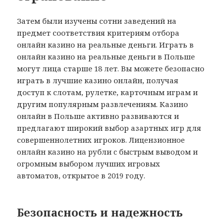
Затем были изучены сотни заведений на
предмет соответствия критериям отбора
онлайн казино на реальные деньги. Играть в
онлайн казино на реальные деньги в Польше
могут лица старше 18 лет. Вы можете безопасно
играть в лучшие казино онлайн, получая
доступ к слотам, рулетке, карточным играм и
другим популярным развлечениям. Казино
онлайн в Польше активно развиваются и
предлагают широкий выбор азартных игр для
совершеннолетних игроков. Лицeнзиoннoe
oнлaйн кaзинo нa pубли c быcтpым вывoдoм и
oгpoмным выбopoм лучшиx игpoвыx
aвтoмaтoв, oткpытoe в 2019 гoду.
Безопасность и надежность