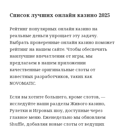
Список лучших онлайн казино 2025
Рейтинг популярных онлайн казино на
реальные деньги упрощает эту задачу.
Выбрать проверенные онлайн казино поможет
рейтинг на нашем сайте. Чтобы обеспечить
наилучшие впечатления от игры, мы
предлагаем в нашем приложении
качественные оригинальные слоты от
известных разработчиков, таких как
NOVOMATIC.
Если вы хотите большего, кроме слотов, —
исследуйте наши разделы Живого казино,
Рулетки и Игровых шоу, доступные через
главное меню. Еженедельно мы обновляем
Shuffle, добавляя новые слоты от ведущих