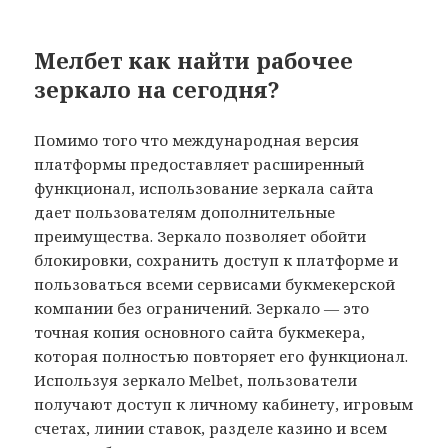
Мелбет как найти рабочее
зеркало на сегодня?
Помимо того что международная версия
платформы предоставляет расширенный
функционал, использование зеркала сайта
дает пользователям дополнительные
преимущества. Зеркало позволяет обойти
блокировки, сохранить доступ к платформе и
пользоваться всеми сервисами букмекерской
компании без ограничений. Зеркало — это
точная копия основного сайта букмекера,
которая полностью повторяет его функционал.
Используя зеркало Melbet, пользователи
получают доступ к личному кабинету, игровым
счетах, линии ставок, разделе казино и всем