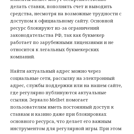
делать ставки, пополнять счет и выводить
средства, несмотря на возможные трудности с
доступом к официальному сайту. Основной
ресурс блокируют из-за ограничений
законодательства РФ, так как букмекер
работает по зарубежными лицензиями и не
относится к легальных букмекерских
компаний.
Найти актуальный адрес можно через
социальные сети, рассылку на электронный
адрес, службы поддержки или на нашем сайте,
где регулярно публикуются актуальные
ссылки. Зеркало Melbet помогает
пользователям иметь постоянный доступ к
ставкам и казино даже при блокировках
основного ресурса, что делает его важным
инструментом для регулярной игры. При этом