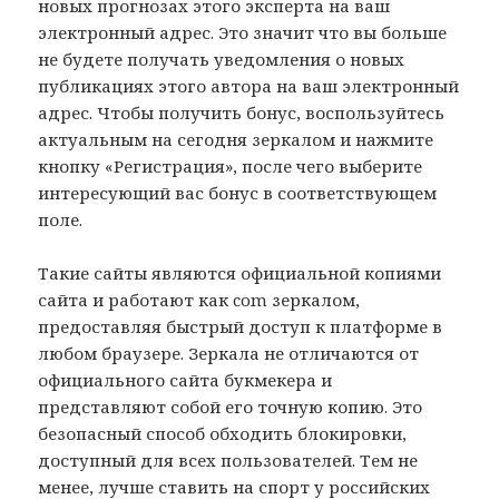
новых прогнозах этого эксперта на ваш
электронный адрес. Это значит что вы больше
не будете получать уведомления о новых
публикациях этого автора на ваш электронный
адрес. Чтобы получить бонус, воспользуйтесь
актуальным на сегодня зеркалом и нажмите
кнопку «Регистрация», после чего выберите
интересующий вас бонус в соответствующем
поле.
Такие сайты являются официальной копиями
сайта и работают как com зеркалом,
предоставляя быстрый доступ к платформе в
любом браузере. Зеркала не отличаются от
официального сайта букмекера и
представляют собой его точную копию. Это
безопасный способ обходить блокировки,
доступный для всех пользователей. Тем не
менее, лучше ставить на спорт у российских