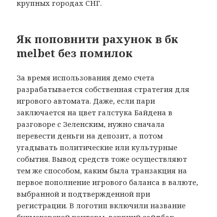
крупных городах СНГ.
Як поповнити рахунок в бк
melbet без помилок
За время использования демо счета
разрабатывается собственная стратегия для
игрового автомата. Даже, если пари
заключается на цвет галстука Байдена в
разговоре с Зеленским, нужно сначала
перевести деньги на депозит, а потом
угадывать политические или культурные
события. Вывод средств тоже осуществляют
тем же способом, каким была транзакция на
первое пополнение игрового баланса в валюте,
выбранной и подтвержденной при
регистрации. В логотип включили название