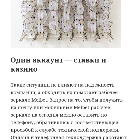
Один аккаунт — ставки и
казино
Такие ситуации не влияют на надежность
компании, а обходить их помогает рабочее
зеркало Melbet. Запрос на то, чтобы получить
на почту или мобильный Melbet рабочее
зеркало на сегодня можно оставить по
телефону, обратившись с соответствующей
просьбой к службе технической поддержки.
Онлайн и телефонная техподдержка работают