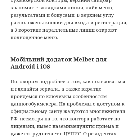
букмекерской конторы, верхний сайдбар
знакомит с вкладками линии, лайв меню,
результатами и бонусами. В верхнем углу
расположены кнопки для входа и регистрации,
а 3 короткие параллельные линии откроют
полноценное меню.
Мобільний додаток Melbet для
Android і iOS
Поговорим подробнее о том, как пользоваться
и гденайти зеркала, а также вкратце
пройдемся по ключевым особенностям
данногобукмекера. На проблемы с доступом к
официальному сайту жалуются многиежители
РФ, несмотря на то, что контора работает по
лицензии, имеет наземныепункты приема и
даже сотрудничает с ЦУПИС. О резидентах