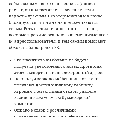
событиях изменяются, и есликоэффициент
растет, он подсвечивается зеленым, если
падает – красным. Некоторыеисходы в лайве
блокируются, и тогда они подсвечиваются
серым. Есть специализированные плагины,
которые в режиме реального времениизменяют
IP-адрес пользователя, и тем самым помогают
обходитьблокировки БК.
Это значит что вы больше не будете
получать уведомления о новых прогнозах
этого эксперта на ваш электронный адрес.
Используя зеркало Melbet, пользователи
получают доступ к личному кабинету,
игровым счетах, линии ставок, разделе
казино и всем услугам букмекерской
компании.
Однако в связи с различными
ограничениями, доступ к официальному