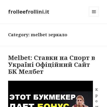
frolleefrollini.it
MENU
AND
WIDGETS
Category: melbet зеркало
Melbet: Ставки на Спорт в
Україні Офіційний Сайт
БК Мелбет
К
р
о
м