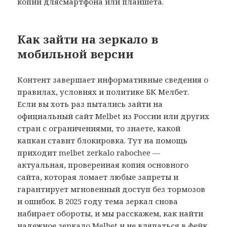
копии длясмартфона или планшета.
Как зайти на зеркало в
мобильной версии
Контент завершает информативные сведения о
правилах, условиях и политике БК Мелбет.
Если вы хоть раз пытались зайти на
официальный сайт Melbet из России или других
стран с ограничениями, то знаете, какой
капкан ставит блокировка. Тут на помощь
приходит melbet zerkalo rabochee —
актуальная, проверенная копия основного
сайта, которая ломает любые запреты и
гарантирует мгновенный доступ без тормозов
и ошибок. В 2025 году тема зеркал снова
набирает обороты, и мы расскажем, как найти
надежное зеркало Melbet и не вляпаться в фейк.