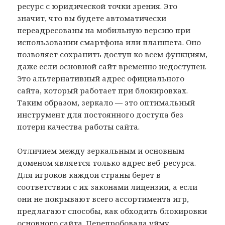
ресурс с юридической точки зрения. Это
значит, что вы будете автоматически
переадресованы на мобильную версию при
использовании смартфона или планшета. Оно
позволяет сохранить доступ ко всем функциям,
даже если основной сайт временно недоступен.
Это альтернативный адрес официального
сайта, который работает при блокировках.
Таким образом, зеркало — это оптимальный
инструмент для постоянного доступа без
потери качества работы сайта.
Отличием между зеркальным и основным
доменом является только адрес веб-ресурса.
Для игроков каждой страны берет в
соответствии с их законами лицензии, а если
они не покрывают всего ассортимента игр,
предлагают способы, как обходить блокировки
основного сайта. Перепробовала уйму