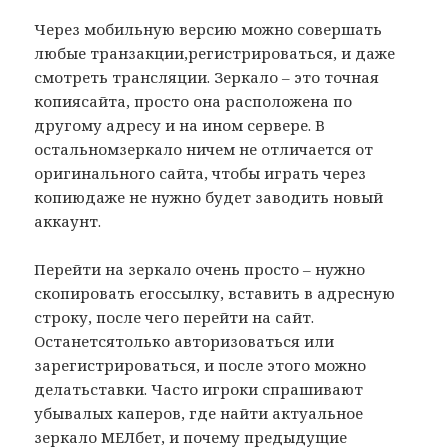
Через мобильную версию можно совершать
любые транзакции,регистрироваться, и даже
смотреть трансляции. Зеркало – это точная
копиясайта, просто она расположена по
другому адресу и на ином сервере. В
остальномзеркало ничем не отличается от
оригинального сайта, чтобы играть через
копиюдаже не нужно будет заводить новый
аккаунт.
Перейти на зеркало очень просто – нужно
скопировать егоссылку, вставить в адресную
строку, после чего перейти на сайт.
Останетсятолько авторизоваться или
зарегистрироваться, и после этого можно
делатьставки. Часто игроки спрашивают
убывалых каперов, где найти актуальное
зеркало МЕЛбет, и почему предыдущие