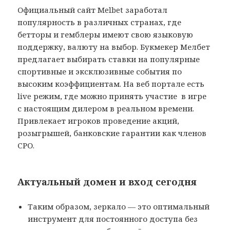
Официальный сайт Melbet заработал
популярность в различных странах, где
бетторы и гемблеры имеют свою языковую
поддержку, валюту на выбор. Букмекер Мелбет
предлагает выбирать ставки на популярные
спортивные и эксклюзивные события по
высоким коэффициентам. На веб портале есть
live режим, где можно принять участие в игре
с настоящим дилером в реальном времени.
Привлекает игроков проведение акций,
розыгрышей, банковские гарантии как членов
СРО.
Актуальный домен и вход сегодня
Таким образом, зеркало — это оптимальный
инструмент для постоянного доступа без