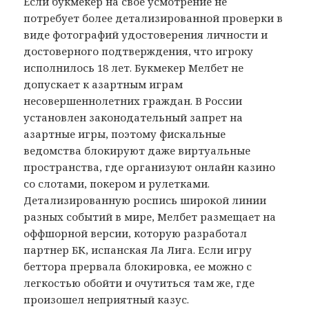
Если букмекер на свое усмотрение не
потребует более детализированной проверки в
виде фотографий удостоверения личности и
достоверного подтверждения, что игроку
исполнилось 18 лет. Букмекер Мелбет не
допускает к азартным играм
несовершеннолетних граждан. В России
установлен законодательный запрет на
азартные игры, поэтому фискальные
ведомства блокируют даже виртуальные
пространства, где организуют онлайн казино
со слотами, покером и рулетками.
Детализированную роспись широкой линии
разных событий в мире, Мелбет размещает на
оффшорной версии, которую разработал
партнер БК, испанская Ла Лига. Если игру
беттора прервала блокировка, ее можно с
легкостью обойти и очутиться там же, где
произошел неприятный казус.