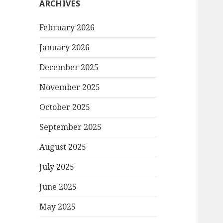
ARCHIVES
February 2026
January 2026
December 2025
November 2025
October 2025
September 2025
August 2025
July 2025
June 2025
May 2025