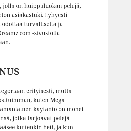
 jolla on huippuluokan pelejä,
eton asiakastuki. Lyhyesti
 odottaa turvalliselta ja
e Dreamz.com -sivustolla
ään.
ONUS
egoriaan erityisesti, mutta
uosituimman, kuten Mega
Samanlainen käytäntö on monet
sä, jotka tarjoavat pelejä
ääsee kuitenkin heti, ja kun