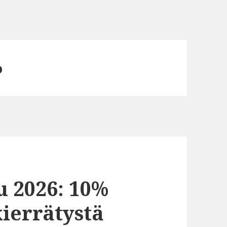
o
u 2026: 10%
ierrätystä