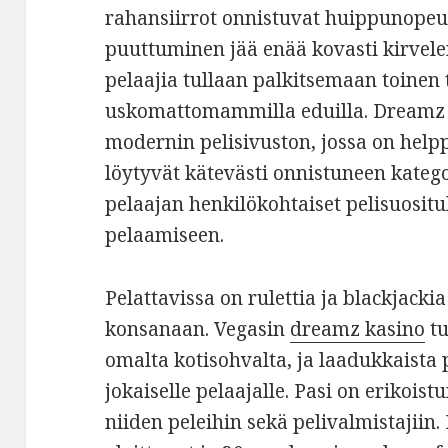
rahansiirrot onnistuvat huippunopeude
puuttuminen jää enää kovasti kirvele
pelaajia tullaan palkitsemaan toinen 
uskomattomammilla eduilla. Dreamz 
modernin pelisivuston, jossa on help
löytyvät kätevästi onnistuneen kateg
pelaajan henkilökohtaiset pelisuositu
pelaamiseen.
Pelattavissa on rulettia ja blackjackia
konsanaan. Vegasin
dreamz kasino
tu
omalta kotisohvalta, ja laadukkaista 
jokaiselle pelaajalle. Pasi on erikois
niiden peleihin sekä pelivalmistajiin