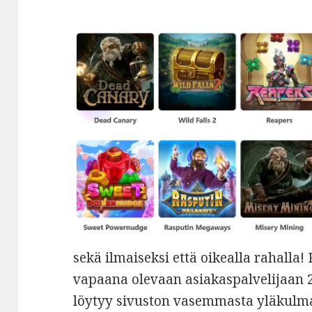
sekä ilmaiseksi että oikealla rahalla
vapaana olevaan asiakaspalvelijaan 24
löytyy sivuston vasemmasta yläkulmast