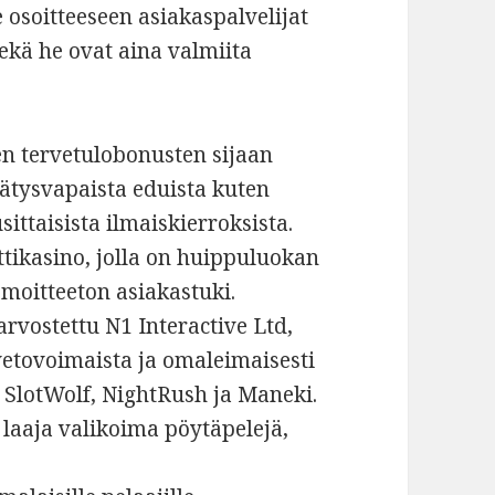
 osoitteeseen asiakaspalvelijat
sekä he ovat aina valmiita
en tervetulobonusten sijaan
rätysvapaista eduista kuten
sittaisista ilmaiskierroksista.
ikasino, jolla on huippuluokan
 moitteeton asiakastuki.
rvostettu N1 Interactive Ltd,
vetovoimaista ja omaleimaisesti
 SlotWolf, NightRush ja Maneki.
 laaja valikoima pöytäpelejä,