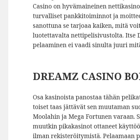
Casino on hyvämaineinen nettikasino,
turvalliset pankkitoiminnot ja moitte
sanottuna se tarjoaa kaiken, mitä voit
luotettavalta nettipelisivustolta. Its
pelaaminen ei vaadi sinulta juuri mit
DREAMZ CASINO B
Osa kasinoista panostaa tähän pelikat
toiset taas jättävät sen muutaman s
Moolahin ja Mega Fortunen varaan. 
muutkin pikakasinot ottaneet käyttöön
ilman rekisteröitymistä. Pelaamaan p