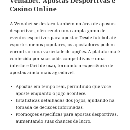
Vemabet: Apostas Desportivas e
Casino Online
A Vemabet se destaca também na área de apostas
desportivas, oferecendo uma ampla gama de
eventos esportivos para apostar. Desde futebol até
esportes menos populares, os apostadores podem
encontrar uma variedade de opções. A plataforma é
conhecida por suas odds competitivas e uma
interface fácil de usar, tornando a experiência de
apostas ainda mais agradável.
Apostas em tempo real, permitindo que você
aposte enquanto o jogo acontece.
Estatísticas detalhadas dos jogos, ajudando na
tomada de decisões informadas.
Promoções específicas para apostas desportivas,
aumentando suas chances de lucro.