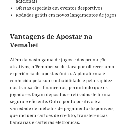
adicionais
Ofertas especiais em eventos desportivos
Rodadas grátis em novos lançamentos de jogos
Vantagens de Apostar na
Vemabet
Além da vasta gama de jogos e das promoções
atrativas, a Vemabet se destaca por oferecer uma
experiência de apostas única. A plataforma é
conhecida pela sua confiabilidade e pela rapidez
nas transações financeiras, permitindo que os
jogadores façam depósitos e retiradas de forma
segura e eficiente. Outro ponto positivo é a
variedade de métodos de pagamento disponíveis,
que incluem cartões de crédito, transferências
bancárias e carteiras eletrônicas.