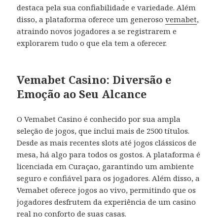
destaca pela sua confiabilidade e variedade. Além
disso, a plataforma oferece um generoso
vemabet
,
atraindo novos jogadores a se registrarem e
explorarem tudo o que ela tem a oferecer.
Vemabet Casino: Diversão e
Emoção ao Seu Alcance
O Vemabet Casino é conhecido por sua ampla
seleção de jogos, que inclui mais de 2500 títulos.
Desde as mais recentes slots até jogos clássicos de
mesa, há algo para todos os gostos. A plataforma é
licenciada em Curaçao, garantindo um ambiente
seguro e confiável para os jogadores. Além disso, a
Vemabet oferece jogos ao vivo, permitindo que os
jogadores desfrutem da experiência de um casino
real no conforto de suas casas.