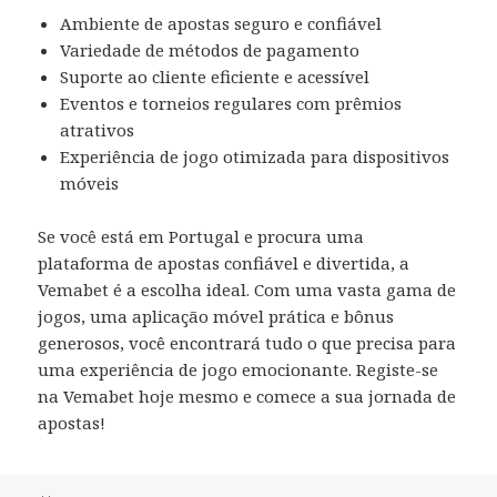
Ambiente de apostas seguro e confiável
Variedade de métodos de pagamento
Suporte ao cliente eficiente e acessível
Eventos e torneios regulares com prêmios
atrativos
Experiência de jogo otimizada para dispositivos
móveis
Se você está em Portugal e procura uma
plataforma de apostas confiável e divertida, a
Vemabet é a escolha ideal. Com uma vasta gama de
jogos, uma aplicação móvel prática e bônus
generosos, você encontrará tudo o que precisa para
uma experiência de jogo emocionante. Registe-se
na Vemabet hoje mesmo e comece a sua jornada de
apostas!