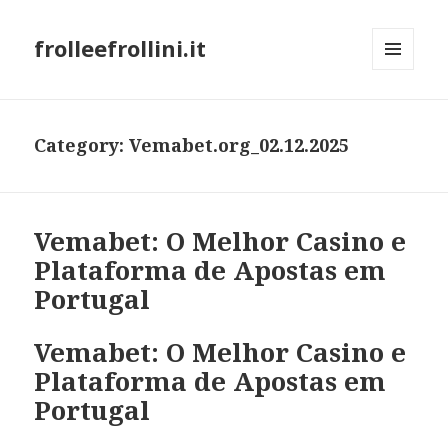
frolleefrollini.it
MENU
AND
WIDGETS
Category: Vemabet.org_02.12.2025
Vemabet: O Melhor Casino e
Plataforma de Apostas em
Portugal
Vemabet: O Melhor Casino e
Plataforma de Apostas em
Portugal