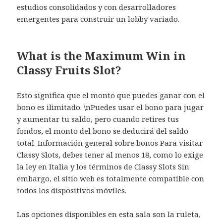
estudios consolidados y con desarrolladores
emergentes para construir un lobby variado.
What is the Maximum Win in
Classy Fruits Slot?
Esto significa que el monto que puedes ganar con el
bono es ilimitado. \nPuedes usar el bono para jugar
y aumentar tu saldo, pero cuando retires tus
fondos, el monto del bono se deducirá del saldo
total. Información general sobre bonos Para visitar
Classy Slots, debes tener al menos 18, como lo exige
la ley en Italia y los términos de Classy Slots Sin
embargo, el sitio web es totalmente compatible con
todos los dispositivos móviles.
Las opciones disponibles en esta sala son la ruleta,