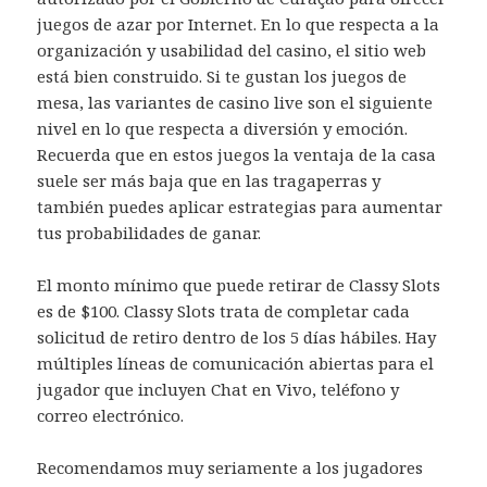
juegos de azar por Internet. En lo que respecta a la
organización y usabilidad del casino, el sitio web
está bien construido. Si te gustan los juegos de
mesa, las variantes de casino live son el siguiente
nivel en lo que respecta a diversión y emoción.
Recuerda que en estos juegos la ventaja de la casa
suele ser más baja que en las tragaperras y
también puedes aplicar estrategias para aumentar
tus probabilidades de ganar.
El monto mínimo que puede retirar de Classy Slots
es de $100. Classy Slots trata de completar cada
solicitud de retiro dentro de los 5 días hábiles. Hay
múltiples líneas de comunicación abiertas para el
jugador que incluyen Chat en Vivo, teléfono y
correo electrónico.
Recomendamos muy seriamente a los jugadores