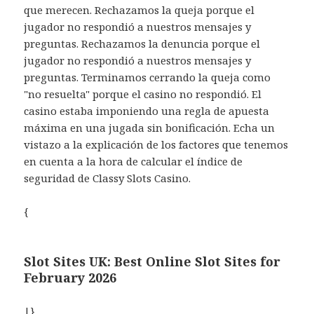
que merecen. Rechazamos la queja porque el
jugador no respondió a nuestros mensajes y
preguntas. Rechazamos la denuncia porque el
jugador no respondió a nuestros mensajes y
preguntas. Terminamos cerrando la queja como
"no resuelta" porque el casino no respondió. El
casino estaba imponiendo una regla de apuesta
máxima en una jugada sin bonificación. Echa un
vistazo a la explicación de los factores que tenemos
en cuenta a la hora de calcular el índice de
seguridad de Classy Slots Casino.
{
Slot Sites UK: Best Online Slot Sites for
February 2026
|}