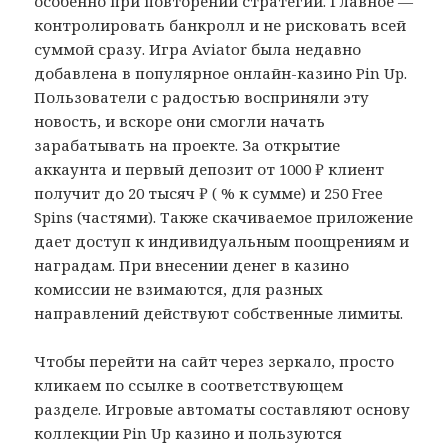
особенно при повторении стратегии. Главное —
контролировать банкролл и не рисковать всей
суммой сразу. Игра Aviator была недавно
добавлена в популярное онлайн-казино Pin Up.
Пользователи с радостью восприняли эту
новость, и вскоре они смогли начать
зарабатывать на проекте. За открытие
аккаунта и первый депозит от 1000 ₽ клиент
получит до 20 тысяч ₽ ( % к сумме) и 250 Free
Spins (частями). Также скачиваемое приложение
дает доступ к индивидуальным поощрениям и
наградам. При внесении денег в казино
комиссии не взимаются, для разных
направлений действуют собственные лимиты.
Чтобы перейти на сайт через зеркало, просто
кликаем по ссылке в соответствующем
разделе. Игровые автоматы составляют основу
коллекции Pin Up казино и пользуются