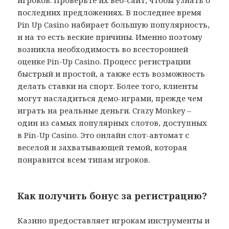
игроков. Проверьте их веб-сайт, чтобы узнать о
последних предложениях. В последнее время
Pin Up Casino набирает большую популярность,
и на то есть веские причины. Именно поэтому
возникла необходимость во всесторонней
оценке Pin-Up Casino. Процесс регистрации
быстрый и простой, а также есть возможность
делать ставки на спорт. Более того, клиенты
могут насладиться демо-играми, прежде чем
играть на реальные деньги. Crazy Monkey –
один из самых популярных слотов, доступных
в Pin-Up Casino. Это онлайн слот-автомат с
веселой и захватывающей темой, которая
понравится всем типам игроков.
Как получить бонус за регистрацию?
Казино предоставляет игрокам инструменты и