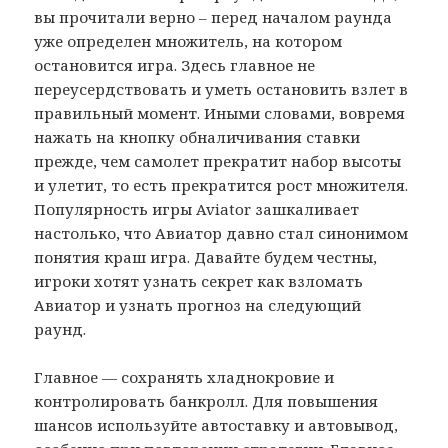
вы прочитали верно – перед началом раунда
уже определен множитель, на котором
остановится игра. Здесь главное не
переусердствовать и уметь остановить взлет в
правильный момент. Иными словами, вовремя
нажать на кнопку обналичивания ставки
прежде, чем самолет прекратит набор высоты
и улетит, то есть прекратится рост множителя.
Популярность игры Aviator зашкаливает
настолько, что Авиатор давно стал синонимом
понятия краш игра. Давайте будем честны,
игроки хотят узнать секрет как взломать
Авиатор и узнать прогноз на следующий
раунд.
Главное — сохранять хладнокровие и
контролировать банкролл. Для повышения
шансов используйте автоставку и автовывод,