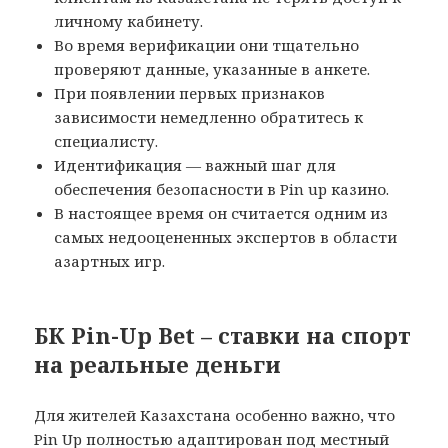
личному кабинету.
Во время верификации они тщательно
проверяют данные, указанные в анкете.
При появлении первых признаков
зависимости немедленно обратитесь к
специалисту.
Идентификация — важный шаг для
обеспечения безопасности в Pin up казино.
В настоящее время он считается одним из
самых недооцененных экспертов в области
азартных игр.
БК Pin-Up Bet – ставки на спорт
на реальные деньги
Для жителей Казахстана особенно важно, что
Pin Up полностью адаптирован под местный