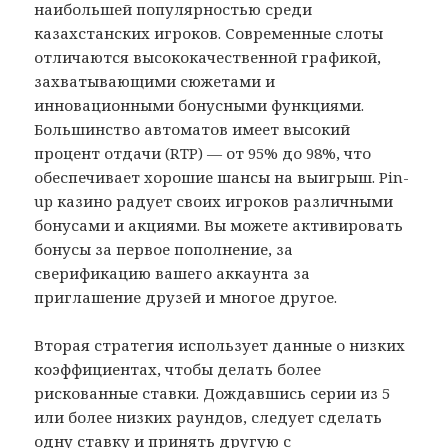
наибольшей популярностью среди
казахстанских игроков. Современные слоты
отличаются высококачественной графикой,
захватывающими сюжетами и
инновационными бонусными функциями.
Большинство автоматов имеет высокий
процент отдачи (RTP) — от 95% до 98%, что
обеспечивает хорошие шансы на выигрыш. Pin-
up казино радует своих игроков различными
бонусами и акциями. Вы можете активировать
бонусы за первое пополнение, за
сверификацию вашего аккаунта за
приглашение друзей и многое другое.
Вторая стратегия использует данные о низких
коэффициентах, чтобы делать более
рискованные ставки. Дождавшись серии из 5
или более низких раундов, следует сделать
одну ставку и принять другую с