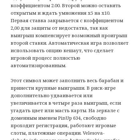
коэффициентом 2.00. Второй можно оставить
открытым и ждать умножения x5 на x10.
Первая ставка закрывается с коэффициентом
2,00 для защиты от недостатка, так как
выигрыш компенсирует возможный проигрыш
второй ставки. Автоматическая игра позволяет
использовать опцию кешаут, что сделает
игровой процесс полностью
автоматизированным.
Этот символ может заполнить весь барабан и
принести крупные выигрыши. В риск-игре
дополнительно удваивается или
увеличивается в четыре раза выигрыш, если
угадать цвет или масть карты. На зеркале с
доменным именем PinUp 634, свободно
проходит регистрация, работают игровые
слоты, платежные операции. Velesova-