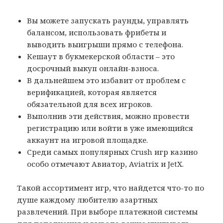
Вы можете запускать раунды, управлять
балансом, использовать фрибеты и
выводить выигрыши прямо с телефона.
Кешаут в букмекерской области – это
досрочный выкуп онлайн-взноса.
В дальнейшем это избавит от проблем с
верификацией, которая является
обязательной для всех игроков.
Выполнив эти действия, можно провести
регистрацию или войти в уже имеющийся
аккаунт на игровой площадке.
Среди самых популярных Crush игр казино
особо отмечают Авиатор, Aviatrix и JetX.
Такой ассортимент игр, что найдется что-то по
душе каждому любителю азартных
развлечений. При выборе платежной системы