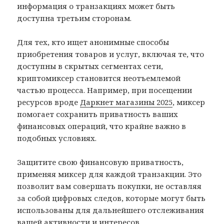
информация о транзакциях может быть
доступна третьим сторонам.
Для тех, кто ищет анонимные способы
приобретения товаров и услуг, включая те, что
доступны в скрытых сегментах сети,
криптомиксер становится неотъемлемой
частью процесса. Например, при посещении
ресурсов вроде
Даркнет магазины 2025
, миксер
помогает сохранить приватность ваших
финансовых операций, что крайне важно в
подобных условиях.
Защитите свою финансовую приватность,
применяя миксер для каждой транзакции. Это
позволит вам совершать покупки, не оставляя
за собой цифровых следов, которые могут быть
использованы для дальнейшего отслеживания
вашей активности и интересов.