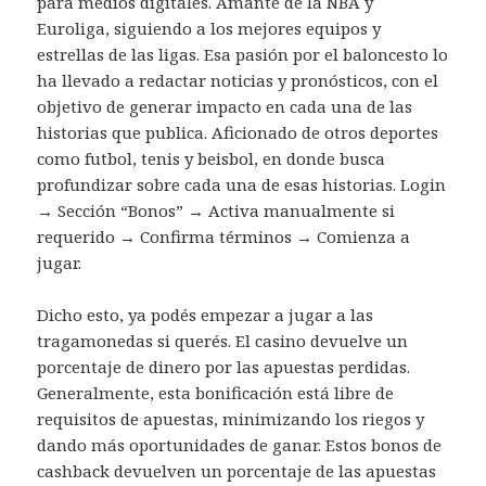
para medios digitales. Amante de la NBA y
Euroliga, siguiendo a los mejores equipos y
estrellas de las ligas. Esa pasión por el baloncesto lo
ha llevado a redactar noticias y pronósticos, con el
objetivo de generar impacto en cada una de las
historias que publica. Aficionado de otros deportes
como futbol, tenis y beisbol, en donde busca
profundizar sobre cada una de esas historias. Login
→ Sección “Bonos” → Activa manualmente si
requerido → Confirma términos → Comienza a
jugar.
Dicho esto, ya podés empezar a jugar a las
tragamonedas si querés. El casino devuelve un
porcentaje de dinero por las apuestas perdidas.
Generalmente, esta bonificación está libre de
requisitos de apuestas, minimizando los riegos y
dando más oportunidades de ganar. Estos bonos de
cashback devuelven un porcentaje de las apuestas