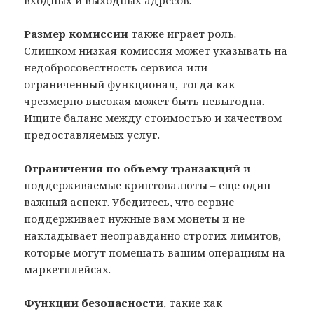
Размер комиссии
также играет роль.
Слишком низкая комиссия может указывать на
недобросовестность сервиса или
ограниченный функционал, тогда как
чрезмерно высокая может быть невыгодна.
Ищите баланс между стоимостью и качеством
предоставляемых услуг.
Ограничения по объему транзакций
и
поддерживаемые криптовалюты – еще один
важный аспект. Убедитесь, что сервис
поддерживает нужные вам монеты и не
накладывает неоправданно строгих лимитов,
которые могут помешать вашим операциям на
маркетплейсах.
Функции безопасности
, такие как