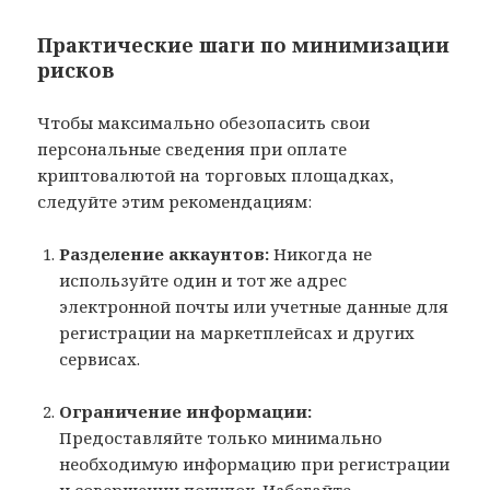
Практические шаги по минимизации
рисков
Чтобы максимально обезопасить свои
персональные сведения при оплате
криптовалютой на торговых площадках,
следуйте этим рекомендациям:
Разделение аккаунтов:
Никогда не
используйте один и тот же адрес
электронной почты или учетные данные для
регистрации на маркетплейсах и других
сервисах.
Ограничение информации:
Предоставляйте только минимально
необходимую информацию при регистрации
и совершении покупок. Избегайте