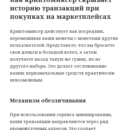
историю транзакций при
покупках на маркетплейсах
Криптомиксер действует как посредник,
перемешивая ваши монеты с монетами других
пользователей. Представьте, что вы бросаете
свои деньги в большой котел, а затем
получаете назад такую же сумму, но из
другого набора. Это делает отслеживание
ваших первоначальных средств практически
невозможным.
Механизм обезличивания
При использовании сервиса микширования,
ваши транзакции направляются через ряд
промежуточных адресов. Это создает