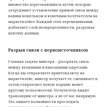
множество пересекающихся путей, которые
затрудняют установление прямой связи между
вашим кошельком и конечным получателем на
маркетплейсе. Каждый этап перемешивания
добавляет слой неопределенности, разрушая
цепочку данных.
Разрыв связи с первоисточником
Главная задача миксера – разорвать связь
между входными и выходными адресами.
Когда вы отправляете криптовалюту на
маркетплейс, миксер получает ее, смешивает и
затем отправляет новую порцию монет
другому пользователю. Получатель видит
транзакцию от миксера, а не от вас напрямую.
Это лишает возможности проследить