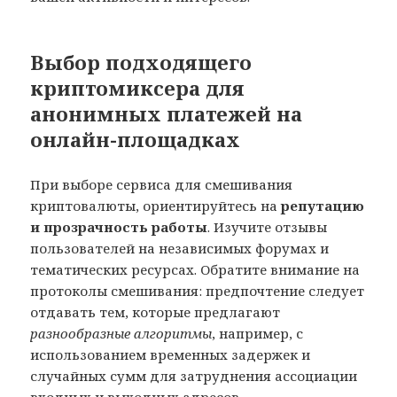
Выбор подходящего
криптомиксера для
анонимных платежей на
онлайн-площадках
При выборе сервиса для смешивания
криптовалюты, ориентируйтесь на
репутацию
и прозрачность работы
. Изучите отзывы
пользователей на независимых форумах и
тематических ресурсах. Обратите внимание на
протоколы смешивания: предпочтение следует
отдавать тем, которые предлагают
разнообразные алгоритмы
, например, с
использованием временных задержек и
случайных сумм для затруднения ассоциации
входных и выходных адресов.