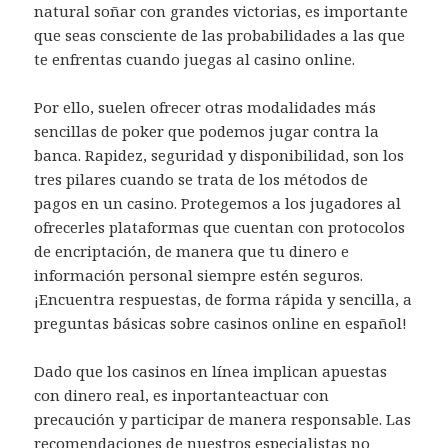
natural soñar con grandes victorias, es importante
que seas consciente de las probabilidades a las que
te enfrentas cuando juegas al casino online.
Por ello, suelen ofrecer otras modalidades más
sencillas de poker que podemos jugar contra la
banca. Rapidez, seguridad y disponibilidad, son los
tres pilares cuando se trata de los métodos de
pagos en un casino. Protegemos a los jugadores al
ofrecerles plataformas que cuentan con protocolos
de encriptación, de manera que tu dinero e
información personal siempre estén seguros.
¡Encuentra respuestas, de forma rápida y sencilla, a
preguntas básicas sobre casinos online en español!
Dado que los casinos en línea implican apuestas
con dinero real, es inportanteactuar con
precaución y participar de manera responsable. Las
recomendaciones de nuestros especialistas no