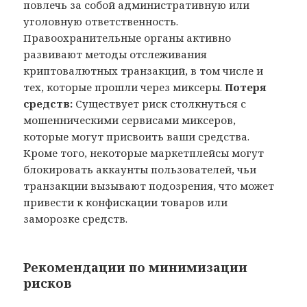
повлечь за собой административную или
уголовную ответственность.
Правоохранительные органы активно
развивают методы отслеживания
криптовалютных транзакций, в том числе и
тех, которые прошли через миксеры.
Потеря
средств:
Существует риск столкнуться с
мошенническими сервисами миксеров,
которые могут присвоить ваши средства.
Кроме того, некоторые маркетплейсы могут
блокировать аккаунты пользователей, чьи
транзакции вызывают подозрения, что может
привести к конфискации товаров или
заморозке средств.
Рекомендации по минимизации
рисков