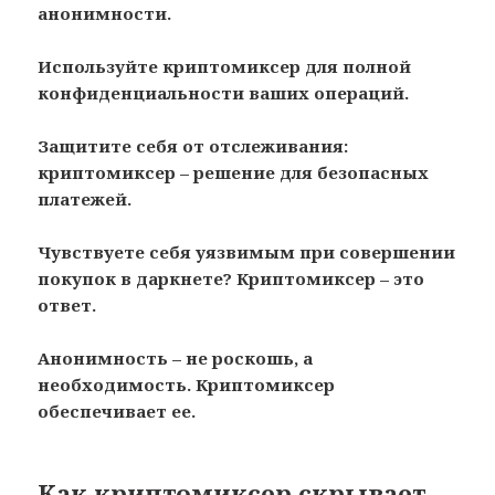
анонимности.
Используйте криптомиксер для полной
конфиденциальности ваших операций.
Защитите себя от отслеживания:
криптомиксер – решение для безопасных
платежей.
Чувствуете себя уязвимым при совершении
покупок в даркнете? Криптомиксер – это
ответ.
Анонимность – не роскошь, а
необходимость. Криптомиксер
обеспечивает ее.
Как криптомиксер скрывает