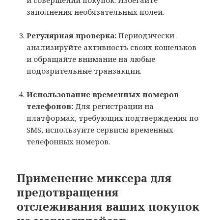
заполнения необязательных полей.
Регулярная проверка:
Периодически
анализируйте активность своих кошельков
и обращайте внимание на любые
подозрительные транзакции.
Использование временных номеров
телефонов:
Для регистрации на
платформах, требующих подтверждения по
SMS, используйте сервисы временных
телефонных номеров.
Применение миксера для
предотвращения
отслеживания ваших покупок