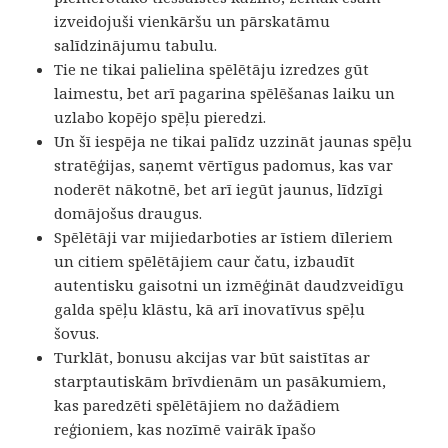
izveidojuši vienkāršu un pārskatāmu
salīdzinājumu tabulu.
Tie ne tikai palielina spēlētāju izredzes gūt
laimestu, bet arī pagarina spēlēšanas laiku un
uzlabo kopējo spēļu pieredzi.
Un šī iespēja ne tikai palīdz uzzināt jaunas spēļu
stratēģijas, saņemt vērtīgus padomus, kas var
noderēt nākotnē, bet arī iegūt jaunus, līdzīgi
domājošus draugus.
Spēlētāji var mijiedarboties ar īstiem dīleriem
un citiem spēlētājiem caur čatu, izbaudīt
autentisku gaisotni un izmēģināt daudzveidīgu
galda spēļu klāstu, kā arī inovatīvus spēļu
šovus.
Turklāt, bonusu akcijas var būt saistītas ar
starptautiskām brīvdienām un pasākumiem,
kas paredzēti spēlētājiem no dažādiem
reģioniem, kas nozīmē vairāk īpašo