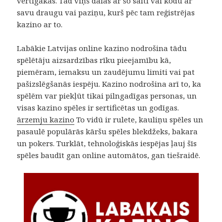
vērtīgākas. Tad viņš dalās ar šo saiti vai kodu ar
savu draugu vai paziņu, kurš pēc tam reģistrējas
kazino ar to.
Labākie Latvijas online kazino nodrošina tādu
spēlētāju aizsardzības rīku pieejamību kā,
piemēram, iemaksu un zaudējumu limiti vai pat
pašizslēgšanās iespēju. Kazino nodrošina arī to, ka
spēlēm var piekļūt tikai pilngadīgas personas, un
visas kazino spēles ir sertificētas un godīgas.
ārzemju kazino
To vidū ir rulete, kauliņu spēles un
pasaulē populārās kāršu spēles blekdžeks, bakara
un pokers. Turklāt, tehnoloģiskās iespējas ļauj šīs
spēles baudīt gan online automātos, gan tiešraidē.