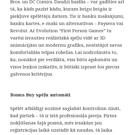
Bros. un DC Comics. Daudzi baidās – var gadīties arī
tā, ka kāds pazīst kādu, kuram beigu beigās ir
piekļuve spēlētāju datiem. Tie ir banku maksājumi,
banku kartes, e-maki un alternatīvas – Paysera vai
Revolut. Ar Evolution “First Person Games” tu
varēsi ierauties reālistiskā spēļu vidē ar 3D
animācijām un modernu grafiku, neatstājot savas
komfortablās telpas robežas. Lai nodrošinātu to,
ka, nonākot pie verdikta, viss būtu apdomāts un
visos leņķos izskatīts, ir būtiski izprast šos piecus
galvenos kritērijus.
Bonus Buy spēļu automāti
Spēlēt atbildīgi nozīmē saglabāt kontroliun zināt,
kad pietiek – tā ir īstā profesionāļa pieeja. Pirms
nokļūšanas šajā posmā, mēs iesakām jau
reģistrācijas laikā uzstādīt kā naudas, tā laika