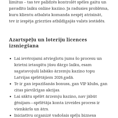
limitus – tas tev palīdzēs kontrolēt spēles gaitu un
pavadīto laiku online kazino. Ja radusies problēma,
kuru klientu atbalsta komanda nespēj atrisināt,
tev ir iespēja griezties atbildīgajās valsts iestādēs.
Azartspēļu un loteriju licences
izsniegšana
Lai ievērojami atvieglotu jums šo procesu un
krietni ietaupītu jūsu dārgo laiku, esam
sagatavojuši labāko ārzemju kazino topu
Latvijas spēlētājiem 2026.gadā.
Te ir gan iepazīšanās bonuss, gan VIP klubs, gan
citas pievilcīgas akcijas.
Lai sāktu spēlēt ārzemju kazino, nav jābūt
ģēnijam—spēlētāja konta izveides process ir
vienkāršs un ātrs.
Iniciatīvu organizē vadošais spēļu biznesa