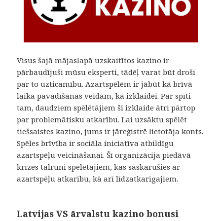
Visus šajā mājaslapā uzskaitītos kazino ir
pārbaudījuši mūsu eksperti, tādēļ varat būt droši
par to uzticamību. Azartspēlēm ir jābūt kā brīvā
laika pavadīšanas veidam, kā izklaidei. Par spīti
tam, daudziem spēlētājiem šī izklaide ātri pārtop
par problemātisku atkarību. Lai uzsāktu spēlēt
tiešsaistes kazino, jums ir jāreģistrē lietotāja konts.
Spēles brīvība ir sociāla iniciatīva atbildīgu
azartspēļu veicināšanai. Šī organizācija piedāvā
krīzes tālruni spēlētājiem, kas saskārušies ar
azartspēļu atkarību, kā arī līdzatkarīgajiem.
Latvijas VS ārvalstu kazino bonusi