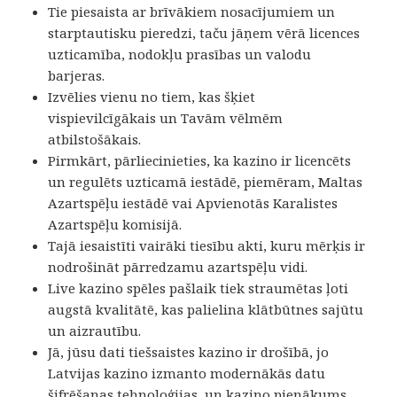
Tie piesaista ar brīvākiem nosacījumiem un
starptautisku pieredzi, taču jāņem vērā licences
uzticamība, nodokļu prasības un valodu
barjeras.
Izvēlies vienu no tiem, kas šķiet
vispievilcīgākais un Tavām vēlmēm
atbilstošākais.
Pirmkārt, pārliecinieties, ka kazino ir licencēts
un regulēts uzticamā iestādē, piemēram, Maltas
Azartspēļu iestādē vai Apvienotās Karalistes
Azartspēļu komisijā.
Tajā iesaistīti vairāki tiesību akti, kuru mērķis ir
nodrošināt pārredzamu azartspēļu vidi.
Live kazino spēles pašlaik tiek straumētas ļoti
augstā kvalitātē, kas palielina klātbūtnes sajūtu
un aizrautību.
Jā, jūsu dati tiešsaistes kazino ir drošībā, jo
Latvijas kazino izmanto modernākās datu
šifrēšanas tehnoloģijas, un kazino pienākums