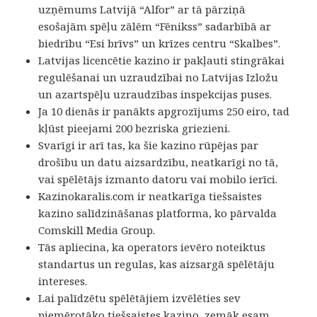
uzņēmums Latvijā “Alfor” ar tā pārziņā
esošajām spēļu zālēm “Fēnikss” sadarbībā ar
biedrību “Esi brīvs” un krīzes centru “Skalbes”.
Latvijas licencētie kazino ir pakļauti stingrākai
regulēšanai un uzraudzībai no Latvijas Izložu
un azartspēļu uzraudzības inspekcijas puses.
Ja 10 dienās ir panākts apgrozījums 250 eiro, tad
kļūst pieejami 200 bezriska griezieni.
Svarīgi ir arī tas, ka šie kazino rūpējas par
drošību un datu aizsardzību, neatkarīgi no tā,
vai spēlētājs izmanto datoru vai mobilo ierīci.
Kazinokaralis.com ir neatkarīga tiešsaistes
kazino salīdzināšanas platforma, ko pārvalda
Comskill Media Group.
Tās apliecina, ka operators ievēro noteiktus
standartus un regulas, kas aizsargā spēlētāju
intereses.
Lai palīdzētu spēlētājiem izvēlēties sev
piemērotāko tiešsaistes kazino, zemāk esam