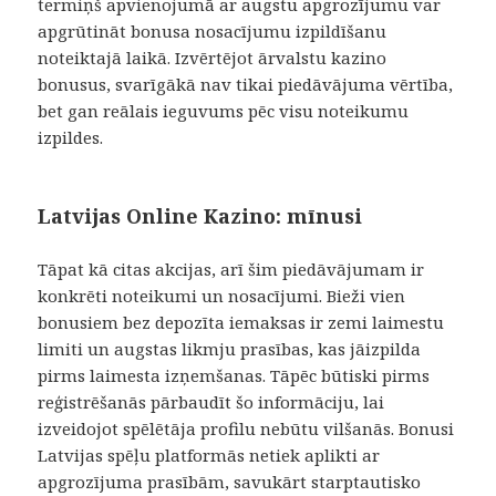
termiņš apvienojumā ar augstu apgrozījumu var
apgrūtināt bonusa nosacījumu izpildīšanu
noteiktajā laikā. Izvērtējot ārvalstu kazino
bonusus, svarīgākā nav tikai piedāvājuma vērtība,
bet gan reālais ieguvums pēc visu noteikumu
izpildes.
Latvijas Online Kazino: mīnusi
Tāpat kā citas akcijas, arī šim piedāvājumam ir
konkrēti noteikumi un nosacījumi. Bieži vien
bonusiem bez depozīta iemaksas ir zemi laimestu
limiti un augstas likmju prasības, kas jāizpilda
pirms laimesta izņemšanas. Tāpēc būtiski pirms
reģistrēšanās pārbaudīt šo informāciju, lai
izveidojot spēlētāja profilu nebūtu vilšanās. Bonusi
Latvijas spēļu platformās netiek aplikti ar
apgrozījuma prasībām, savukārt starptautisko