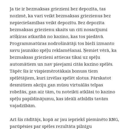
Ja tie ir bezmaksas griezieni bez depozīta, tas
nozīmē, ka vari veikt bezmaksas griezienus bez
nepieciešamības veikt depozītu. Bez depozīta
bezmaksas griezienu skaits un citi nosacījumi
atšķiras atkarībā no kazino, kas tos piedāvā.
Programmatūras nodrošinātāji tos bieži izmanto
savu jaunāko spēļu reklamēšanai. Ņemiet vērā, ka
bezmaksas griezieni attiecas tikai uz spēļu
automātiem un nav pieejami citās kazino spēlēs.
Tāpēc šis ir vispiemērotākais bonuss tiem
spēlētājiem, kuri izvēlas spēlēt slotus. Pārskatot
desmitiem akciju gan mūsu virtuālās telpas
robežās, gan aiz tām, tu noteikti atklāsi to kazino
spēļu papildinājumu, kas ideāli atbildīs tavām
vajadzībām.
Arī šis rādītājs, kopā ar jau iepriekš pieminēto RNG,
parūpēsies par spēles rezultāta pilnīgu