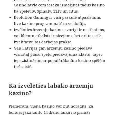
Casinolatvia.com iesaka izmēģināt tādus kazino
kā Spelet.lv, Spins.lv, 11.lv un citus.
Evolution Gaming ir visā pasaulē atpazīstams
live kazino programmatūru veidotājs.
Izvēloties ārzemju kazino, svarīgi ir ne tikai tas,
vai klientu atbalsts ir pieejams, bet arī tas, cik
kvalitatīvi tas darbojas praksē.
Gan Latvijas gan ārzemju kazino piedāvā
visnotaļ plašu spēļu piedāvājuma klāstu, tapēc
iepazīstināsim ar populārākajām kazino spēlēm
tiešsaistē.
Kā izvēlēties labāko ārzemju
kazino?
Piemēram, vienā kazino var būt norādīts, ka
bonuss jāizmanto 14 dienu laikā no pirmās