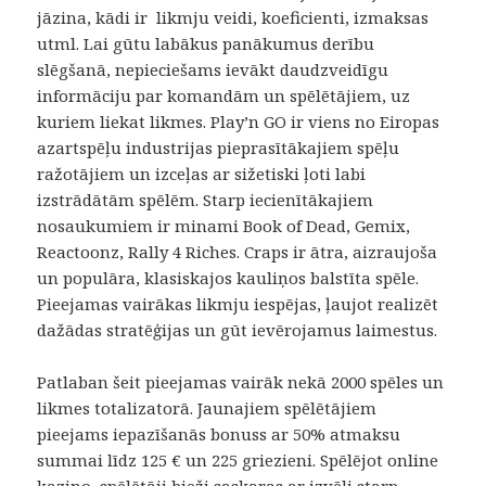
jāzina, kādi ir likmju veidi, koeficienti, izmaksas
utml. Lai gūtu labākus panākumus derību
slēgšanā, nepieciešams ievākt daudzveidīgu
informāciju par komandām un spēlētājiem, uz
kuriem liekat likmes. Play’n GO ir viens no Eiropas
azartspēļu industrijas pieprasītākajiem spēļu
ražotājiem un izceļas ar sižetiski ļoti labi
izstrādātām spēlēm. Starp iecienītākajiem
nosaukumiem ir minami Book of Dead, Gemix,
Reactoonz, Rally 4 Riches. Craps ir ātra, aizraujoša
un populāra, klasiskajos kauliņos balstīta spēle.
Pieejamas vairākas likmju iespējas, ļaujot realizēt
dažādas stratēģijas un gūt ievērojamus laimestus.
Patlaban šeit pieejamas vairāk nekā 2000 spēles un
likmes totalizatorā. Jaunajiem spēlētājiem
pieejams iepazīšanās bonuss ar 50% atmaksu
summai līdz 125 € un 225 griezieni. Spēlējot online
kazino, spēlētāji bieži saskaras ar izvēli starp