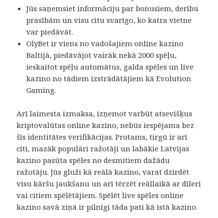
Jūs saņemsiet informāciju par bonusiem, derību
prasībām un visu citu svarīgo, ko katra vietne
var piedāvāt.
OlyBet ir viens no vadošajiem online kazino
Baltijā, piedāvājot vairāk nekā 2000 spēļu,
ieskaitot spēļu automātus, galda spēles un live
kazino no tādiem izstrādātājiem kā Evolution
Gaming.
Arī laimesta izmaksa, izņemot varbūt atsevišķus
kriptovalūtas online kazino, nebūs iespējama bez
šīs identitātes verifikācijas. Protams, tirgū ir arī
citi, mazāk populāri ražotāji un labākie Latvijas
kazino pasūta spēles no desmitiem dažādu
ražotāju. Jūs gluži kā reālā kazino, varat dzirdēt
visu kāršu jaukšanu un arī tērzēt reāllaikā ar dīleri
vai citiem spēlētājiem. Spēlēt live spēles online
kazino savā ziņā ir pilnīgi tāda pati kā īstā kazino.