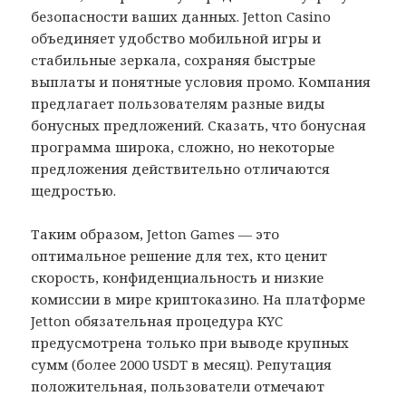
безопасности ваших данных. Jetton Casino
объединяет удобство мобильной игры и
стабильные зеркала, сохраняя быстрые
выплаты и понятные условия промо. Компания
предлагает пользователям разные виды
бонусных предложений. Сказать, что бонусная
программа широка, сложно, но некоторые
предложения действительно отличаются
щедростью.
Таким образом, Jetton Games — это
оптимальное решение для тех, кто ценит
скорость, конфиденциальность и низкие
комиссии в мире криптоказино. На платформе
Jetton обязательная процедура KYC
предусмотрена только при выводе крупных
сумм (более 2000 USDT в месяц). Репутация
положительная, пользователи отмечают