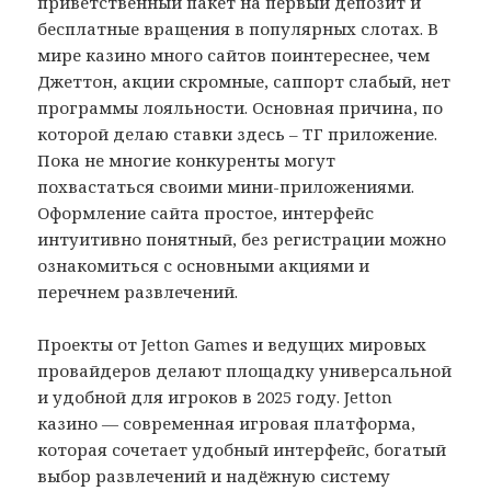
приветственный пакет на первый депозит и
бесплатные вращения в популярных слотах. В
мире казино много сайтов поинтереснее, чем
Джеттон, акции скромные, саппорт слабый, нет
программы лояльности. Основная причина, по
которой делаю ставки здесь – ТГ приложение.
Пока не многие конкуренты могут
похвастаться своими мини-приложениями.
Оформление сайта простое, интерфейс
интуитивно понятный, без регистрации можно
ознакомиться с основными акциями и
перечнем развлечений.
Проекты от Jetton Games и ведущих мировых
провайдеров делают площадку универсальной
и удобной для игроков в 2025 году. Jetton
казино — современная игровая платформа,
которая сочетает удобный интерфейс, богатый
выбор развлечений и надёжную систему