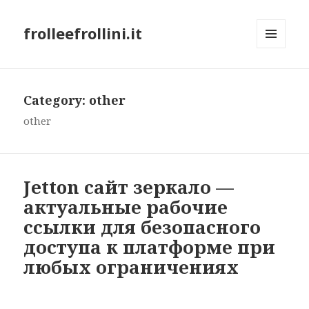
frolleefrollini.it
MENU
AND
WIDGETS
Category: other
other
Jetton сайт зеркало —
актуальные рабочие
ссылки для безопасного
доступа к платформе при
любых ограничениях