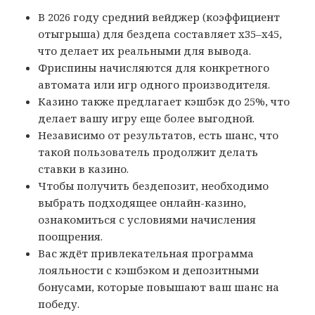
В 2026 году средний вейджер (коэффициент
отыгрыша) для бездепа составляет x35–x45,
что делает их реальными для вывода.
Фриспины начисляются для конкретного
автомата или игр одного производителя.
Казино также предлагает кэшбэк до 25%, что
делает вашу игру еще более выгодной.
Независимо от результатов, есть шанс, что
такой пользователь продолжит делать
ставки в казино.
Чтобы получить бездепозит, необходимо
выбрать подходящее онлайн-казино,
ознакомиться с условиями начисления
поощрения.
Вас ждёт привлекательная программа
лояльности с кэшбэком и депозитными
бонусами, которые повышают ваш шанс на
победу.