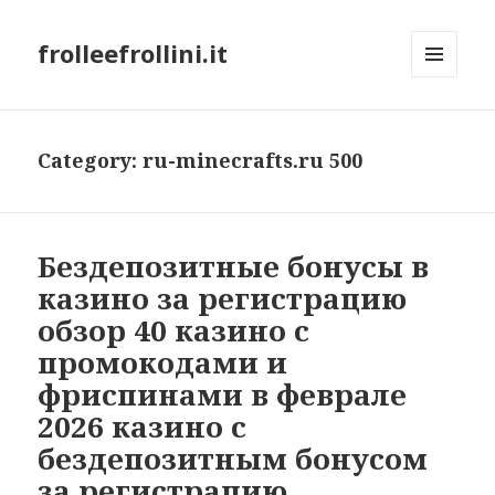
frolleefrollini.it
MENU
AND
WIDGETS
Category: ru-minecrafts.ru 500
Бездепозитные бонусы в
казино за регистрацию
обзор 40 казино с
промокодами и
фриспинами в феврале
2026 казино с
бездепозитным бонусом
за регистрацию