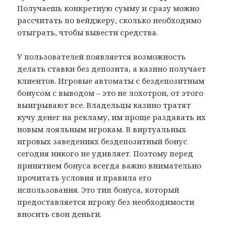
Получаешь конкретную сумму и сразу можно
рассчитать по вейджеру, сколько необходимо
отыграть, чтобы вывести средства.
У пользователей появляется возможность
делать ставки без депозита, а казино получает
клиентов. Игровые автоматы с бездепозитным
бонусом с выводом – это не лохотрон, от этого
выигрывают все. Владельцы казино тратят
кучу денег на рекламу, им проще раздавать их
новым лояльным игрокам. В виртуальных
игровых заведениях бездепозитный бонус
сегодня никого не удивляет. Поэтому перед
принятием бонуса всегда важно внимательно
прочитать условия и правила его
использования. Это тип бонуса, который
предоставляется игроку без необходимости
вносить свои деньги.