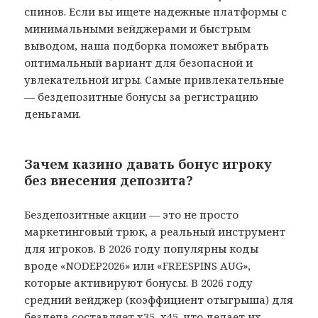
спинов. Если вы ищете надежные платформы с
минимальными вейджерами и быстрым
выводом, наша подборка поможет выбрать
оптимальный вариант для безопасной и
увлекательной игры. Самые привлекательные
— бездепозитные бонусы за регистрацию
деньгами.
Зачем казино давать бонус игроку
без внесения депозита?
Бездепозитные акции — это не просто
маркетинговый трюк, а реальный инструмент
для игроков. В 2026 году популярны коды
вроде «NODEP2026» или «FREESPINS AUG»,
которые активируют бонусы. В 2026 году
средний вейджер (коэффициент отыгрыша) для
бездепа составляет x35–x45, что делает их