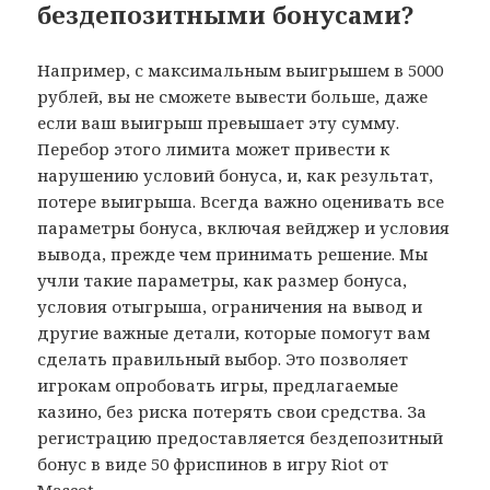
бездепозитными бонусами?
Например, с максимальным выигрышем в 5000
рублей, вы не сможете вывести больше, даже
если ваш выигрыш превышает эту сумму.
Перебор этого лимита может привести к
нарушению условий бонуса, и, как результат,
потере выигрыша. Всегда важно оценивать все
параметры бонуса, включая вейджер и условия
вывода, прежде чем принимать решение. Мы
учли такие параметры, как размер бонуса,
условия отыгрыша, ограничения на вывод и
другие важные детали, которые помогут вам
сделать правильный выбор. Это позволяет
игрокам опробовать игры, предлагаемые
казино, без риска потерять свои средства. За
регистрацию предоставляется бездепозитный
бонус в виде 50 фриспинов в игру Riot от