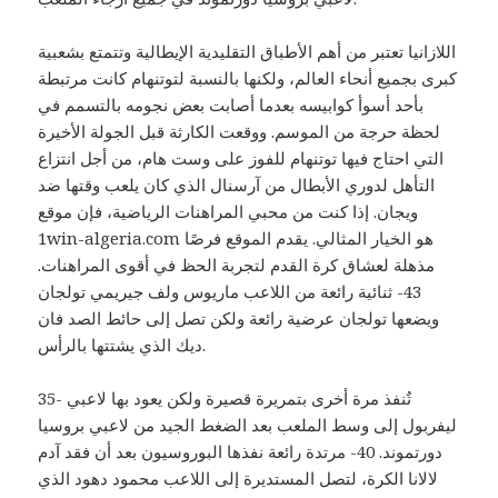
اللازانيا تعتبر من أهم الأطباق التقليدية الإيطالية وتتمتع بشعبية
كبرى بجميع أنحاء العالم، ولكنها بالنسبة لتوتنهام كانت مرتبطة
بأحد أسوأ كوابيسه بعدما أصابت بعض نجومه بالتسمم في
لحظة حرجة من الموسم. ووقعت الكارثة قبل الجولة الأخيرة
التي احتاج فيها توتنهام للفوز على وست هام، من أجل انتزاع
التأهل لدوري الأبطال من آرسنال الذي كان يلعب وقتها ضد
ويجان. إذا كنت من محبي المراهنات الرياضية، فإن موقع
1win-algeria.com هو الخيار المثالي. يقدم الموقع فرصًا
مذهلة لعشاق كرة القدم لتجربة الحظ في أقوى المراهنات.
43- ثنائية رائعة من اللاعب ماريوس ولف جيريمي تولجان
ويضعها تولجان عرضية رائعة ولكن تصل إلى حائط الصد فان
ديك الذي يشتتها بالرأس.
35- تٌنفذ مرة أخرى بتمريرة قصيرة ولكن يعود بها لاعبي
ليفربول إلى وسط الملعب بعد الضغط الجيد من لاعبي بروسيا
دورتموند. 40- مرتدة رائعة نفذها البوروسيون بعد أن فقد آدم
لالانا الكرة، لتصل المستديرة إلى اللاعب محمود دهود الذي