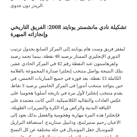
الريدز دون جدوى.
تشكيلة نادي مانشستر يونايتد 2008: الفريق التاريخي
وإنجازاته المبهرة
ليقفز فريق وست هام يونايتد إلى المركز السابع بجدول ترتيب
الدوري الإنجليزي الممتاز برصيد 48 نقطة، بينما تجمد رصيد
ولفرهامبتون عند النقطة رقم 42 في المركز الحادي عشر.
بتلك النتيجة يواصل منتخب إنجلترا صدارة المجموعة بالعلامة
الكاملة 15 نقطة، بعد فوزه في جميع المباريات الخمس، في
حين يتواجد منتخب أندورا فى المركز الخامس برصيد 3 نقاط.
يقدم منتخب إنجلترا لأول مرة في تاريخه أسلوبا هجوميا على
عكس العادات والتقاليد الكلاسيكية، التي كانت معتمدة على
اللياقة البدنية والركض وراء الكرة والتمريرات الطويلة،
فإنجلترا هذه المرة مهارية وهجومية والفضل بذلك يعود إلى
الاعبان رحيم ستيرلينج، ودانييل ستاريدج. استضافة البرازيل
للمونديال جعل المونديال في حلة مختلفة عن كل النسخ
السابقة بسبب زخم الجماهير وجودة الملاعب وكبرها، وبعد