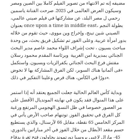
مضيفه إنه تم الانتهاء من تصوير الفيلم كاملا بين الصين ومصر
وسيكون العرض العالمى في 2025. صرحت الفنانة ياسمين
رحمي ل مصر البلد، عن مشاركتها في فيلم صيني عالمي،
بعنوان once upon a time in middle east، بطولة النجم
الصيني شين تينج، وإخراج وين مووى، حيث تقوم من خلاله
بدور امرأة عربية. وعلى الفور تم تشكيل فريق بحث، من وحدة
مباحث بسيون ، تحت إشراف اللواء محمد عاصم مدير البحث
الجنائي بمديرية امن الغربية وبرئاسة المقدم محمود رسلان
مفتش فرع البحث الجنائي بكفرالزيات وبسيون. واستكمل
«فى ألمانيا هناك السوبر، لكن الفرق المشاركة بها لا تخوض
دورًا في الكأس، هناك فرص وعلينا التفكير في ذلك».
وبداية كأس العالم الحالية جعلت الجميع يعتقد أنه إذا استمر
على هذا المنوال فقد يكون في نهايته المونديال الأفضل على
مر العصور خصوصا في ظل النسق الهجومي المرتفع ورغبة
كل الفرق في تحقيق الفوز. توتنهام صاحب الأرض يأتي في
المركز الخامس 65 نقطة، مقابل 66 لآرسنال، والذي يستطيع
حسم مقعد الأبطال من خلال الفوز في آخر مباراتين بالدوري.
45- مازال لاعبي بروسيا دورتموند يحاولون فتح ثغرة بدفاع