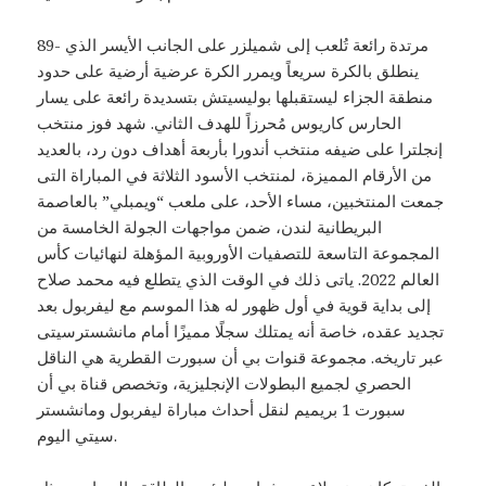
89- مرتدة رائعة تُلعب إلى شميلزر على الجانب الأيسر الذي
ينطلق بالكرة سريعاً ويمرر الكرة عرضية أرضية على حدود
منطقة الجزاء ليستقبلها بوليسيتش بتسديدة رائعة على يسار
الحارس كاريوس مُحرزاً للهدف الثاني. شهد فوز منتخب
إنجلترا على ضيفه منتخب أندورا بأربعة أهداف دون رد، بالعديد
من الأرقام المميزة، لمنتخب الأسود الثلاثة في المباراة التى
جمعت المنتخبين، مساء الأحد، على ملعب “ويمبلي” بالعاصمة
البريطانية لندن، ضمن مواجهات الجولة الخامسة من
المجموعة التاسعة للتصفيات الأوروبية المؤهلة لنهائيات كأس
العالم 2022. ياتى ذلك في الوقت الذي يتطلع فيه محمد صلاح
إلى بداية قوية في أول ظهور له هذا الموسم مع ليفربول بعد
تجديد عقده، خاصة أنه يمتلك سجلًا مميزًا أمام مانشسترسيتى
عبر تاريخه. مجموعة قنوات بي أن سبورت القطرية هي الناقل
الحصري لجميع البطولات الإنجليزية، وتخصص قناة بي أن
سبورت 1 بريميم لنقل أحداث مباراة ليفربول ومانشستر
سيتي اليوم.