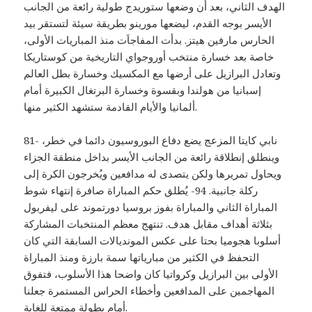
الهدف الثاني، بعد أن وضعها ستوريدج طولية رائعة من الجانب
الأيسر بوجه القدم، ليضعها مورينو بطريقة سيئة لتستقر بيد
الحارس مارفين هيتز. بدأت المفاجاَت منذ المباريات الأولى،
خاصة بعد خسارة منتخب أوروجواي التاريخية من كوستاريكا
وتعادل البرازيل على أرضها مع المكسيك وخسارة بطل العالم
إسبانيا من هولندا وبقسوة وخسارة البرتغال الكبيرة أمام
ألمانيا والأيام القادمة ستشهد الكثير منها.
81- نابي كايتا المزعج يضع دفاع البوروسيون دائما في خطر،
وينطلق إنطلاقة رائعة من الجانب الأيسر بداخل منطقة الجزاء
ويحاول تمريرها ولكن يتصدى له مدافعين ويُخرجون الكرة إلى
ركلة جانبية. 94- يُطلق حكم المباراة صافرة إنتهاء شوط
المباراة الثاني والمباراة بفوز بروسيا دورتموند على ليفربول
بثلاثة أهداف مقابل هدف. تنتهج معظم المنتخبات المشاركة
أسلوبا هجوميا بحتا على عكس المونديالات السابقة التي كان
التحفظ في الكثير من مبارياتها سمة بارزة ومنذ المباراة
الأولى بين البرازيل وكرواتيا كان واضحا هذا الأسلوب، فتفوق
المهاجمين على المدافعين وأخطاء الحراس المستمرة جعلنا
أمام بطولة ممتعة للغاية.