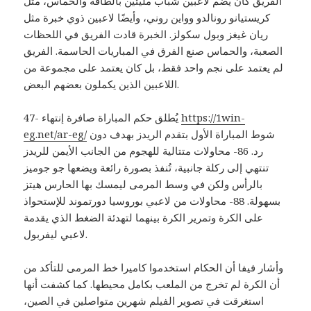
الفريق كان يضم لاعبين شباب مليئين بالطاقة والحماس، مثل
كريستيانو رونالدو وواين روني، وأيضًا لاعبين ذوي خبرة مثل
ريان غيغز وبول سكولز. الخبرة قادت الفريق في اللحظات
الصعبة، والحماس صنع الفرق في المباريات الحاسمة. الفريق
لم يعتمد على نجم واحد فقط، بل كان يعتمد على مجموعة من
اللاعبين الذين يكملون بعضهم البعض.
https://1win-
47- يُطلق حكم المباراة صافرة إنتهاء
شوط المباراة الأول بتقدم الريدز بهدف دون
eg.net/ar-eg/
رد. 86- محاولات متتالية للهجوم من الجانب الأيمن للريدز
تنتهي إلى ركلة جانبية، تُنفذ بصورة رائعة ويضعها جو جوميز
بالرأس ولكن في وسط المرمى ليمسك بها الحارس هيتز
بسهولة. 88- محاولات من لاعبي بوروسيا دورتموند للإستحواذ
على الكرة وتمرير الكرة بينهما لتهدئة الضغط الذي يقدمة
لاعبي ليفربول.
وأشار فيفا أن الحكام استخدموا كاميرا خط المرمى للتأكد من
أن الكرة لم تخرج من الملعب بكامل محيطها. كما كشفت أنها
استغرقت في تصوير الفيلم شهرين متواصلين في الصين،