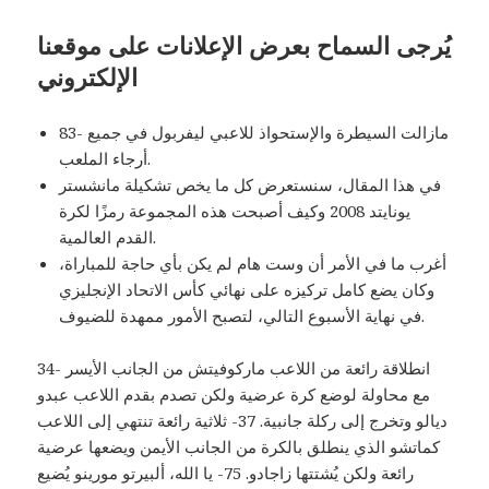
يُرجى السماح بعرض الإعلانات على موقعنا
الإلكتروني
83- مازالت السيطرة والإستحواذ للاعبي ليفربول في جميع
أرجاء الملعب.
في هذا المقال، سنستعرض كل ما يخص تشكيلة مانشستر
يونايتد 2008 وكيف أصبحت هذه المجموعة رمزًا لكرة
القدم العالمية.
أغرب ما في الأمر أن وست هام لم يكن بأي حاجة للمباراة،
وكان يضع كامل تركيزه على نهائي كأس الاتحاد الإنجليزي
في نهاية الأسبوع التالي، لتصبح الأمور ممهدة للضيوف.
34- انطلاقة رائعة من اللاعب ماركوفيتش من الجانب الأيسر
مع محاولة لوضع كرة عرضية ولكن تصدم بقدم اللاعب عبدو
ديالو وتخرج إلى ركلة جانبية. 37- ثلاثية رائعة تنتهي إلى اللاعب
كماتشو الذي ينطلق بالكرة من الجانب الأيمن ويضعها عرضية
رائعة ولكن يُشتتها زاجادو. 75- يا الله، ألبيرتو مورينو يُضيع