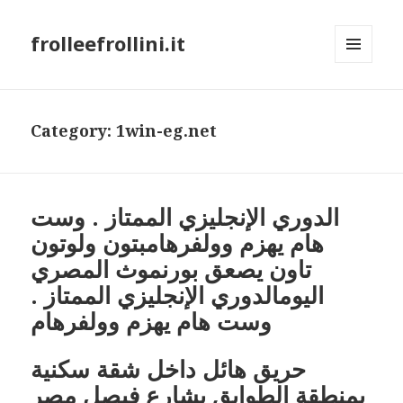
frolleefrollini.it
MENU
AND
WIDGETS
Category: 1win-eg.net
الدوري الإنجليزي الممتاز . وست
هام يهزم وولفرهامبتون ولوتون
تاون يصعق بورنموث المصري
اليومالدوري الإنجليزي الممتاز .
وست هام يهزم وولفرهام
حريق هائل داخل شقة سكنية
بمنطقة الطوابق بشارع فيصل مصر