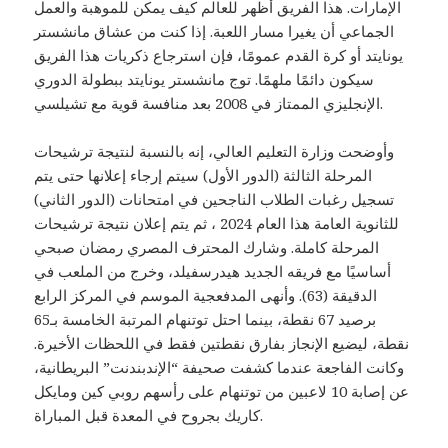
الإمارات. هذا الفريق أظهر للعالم كيف يمكن للموهبة والعمل
الجماعي أن يغيرا مسار اللعبة. إذا كنت من عشاق مانشستر
يونايتد أو كرة القدم عمومًا، فإن استرجاع ذكريات هذا الفريق
سيكون دائمًا ملهمًا. توج مانشستر يونايتد ببطولة الدوري
الإنجليزي الممتاز في 2008 بعد منافسة قوية مع تشيلسي.
وأوضحت وزارة التعليم العالي، إنه بالنسبة لنتيجة ترشيحات
المرحلة الثالثة (الدور الأول) سيتم إرجاء إعلانها حتى يتم
تسجيل رغبات الطلاب الناجحين في امتحانات (الدور الثاني)
للثانوية العامة هذا العام 2024 ، ثم يتم إعلان نتيجة ترشيحات
المرحلة كاملة. وشارك المحترف المصري رمضان صبحي
أساسيًا مع فريقه الجديد هيدرسفيلد، وخرج من الملعب في
الدقيقة (63). وأنهى المدفعجية الموسم في المركز الرابع
برصيد 67 نقطة، بينما احتل توتنهام المرتبة الخامسة بـ65
نقطة، ليضيع الإنجاز بفارق نقطتين فقط في اللحظات الأخيرة.
وكانت الفاجعة عندما كشفت صحيفة “الإندبندنت” البريطانية،
عن إصابة 10 لاعبين من توتنهام على رأسهم روبي كين ومايكل
كاريك بجروح في المعدة قبل المباراة.