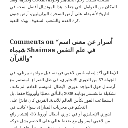
المكان من العوامل التي جعلت هذا المونديال أفضل نسخة في
التاريخ لأنه يقام على أرض السحرة البرازيليين، أرض جنون
كرة القدم والشعب الشغوف بهذه اللعبة.
Comments on “أسرار عن معنى اسم
شيماء Shaimaa في علم النفس
والقرآن”
الإيطالي أكد إصابة 4 من لاعبي فريقه، قبل مواجهة بيرنلي، في
الجولة 37 من الدوري الإنجليزي، في ظل الصراع المستمر مع
آرسنال حول التواجد بدوري الأبطال الموسم القادم. لم تكتف
تشكيلة مانشستر يونايتد 2008 بالتألق محليًا وأوروبيًا فقط، بل
استطاعت الفوز بكأس العالم للأندية. الفريق كان قادرًا على
التحكم في مجريات المباراة، سواء كانت في
الدوري الإنجليزي أو في دوري أبطال أوروبا. 38- إنتشار رائع
من لاعبي ليفربول مع ضغط عالي على الخصم يشل حركة
لاعبي بروسيا دورتموند في جميع أرجاء الملعب.