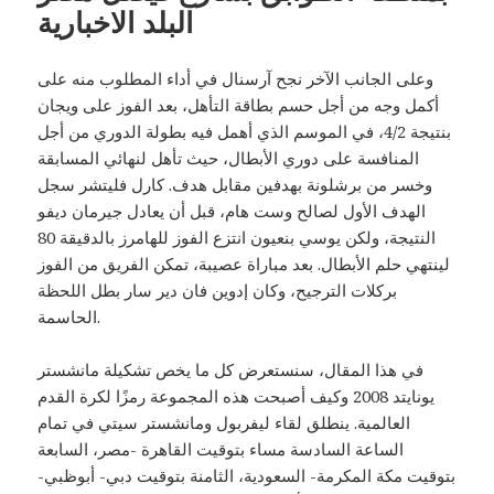
البلد الاخبارية
وعلى الجانب الآخر نجح آرسنال في أداء المطلوب منه على
أكمل وجه من أجل حسم بطاقة التأهل، بعد الفوز على ويجان
بنتيجة 4/2، في الموسم الذي أهمل فيه بطولة الدوري من أجل
المنافسة على دوري الأبطال، حيث تأهل لنهائي المسابقة
وخسر من برشلونة بهدفين مقابل هدف. كارل فليتشر سجل
الهدف الأول لصالح وست هام، قبل أن يعادل جيرمان ديفو
النتيجة، ولكن يوسي بنعيون انتزع الفوز للهامرز بالدقيقة 80
لينتهي حلم الأبطال. بعد مباراة عصيبة، تمكن الفريق من الفوز
بركلات الترجيح، وكان إدوين فان دير سار بطل اللحظة
الحاسمة.
في هذا المقال، سنستعرض كل ما يخص تشكيلة مانشستر
يونايتد 2008 وكيف أصبحت هذه المجموعة رمزًا لكرة القدم
العالمية. ينطلق لقاء ليفربول ومانشستر سيتي في تمام
الساعة السادسة مساء بتوقيت القاهرة -مصر، السابعة
بتوقيت مكة المكرمة- السعودية، الثامنة بتوقيت دبي- أبوظبي-