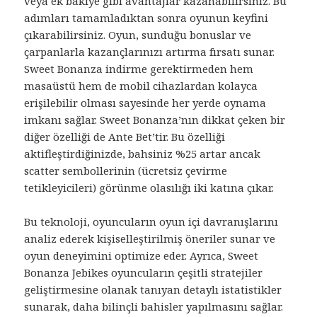
veya ek bakiye gibi avantajlar kazanabilirsiniz. Bu
adımları tamamladıktan sonra oyunun keyfini
çıkarabilirsiniz. Oyun, sunduğu bonuslar ve
çarpanlarla kazançlarınızı artırma fırsatı sunar.
Sweet Bonanza indirme gerektirmeden hem
masaüstü hem de mobil cihazlardan kolayca
erişilebilir olması sayesinde her yerde oynama
imkanı sağlar. Sweet Bonanza’nın dikkat çeken bir
diğer özelliği de Ante Bet’tir. Bu özelliği
aktifleştirdiğinizde, bahsiniz %25 artar ancak
scatter sembollerinin (ücretsiz çevirme
tetikleyicileri) görünme olasılığı iki katına çıkar.
Bu teknoloji, oyuncuların oyun içi davranışlarını
analiz ederek kişiselleştirilmiş öneriler sunar ve
oyun deneyimini optimize eder. Ayrıca, Sweet
Bonanza Jebikes oyuncuların çeşitli stratejiler
geliştirmesine olanak tanıyan detaylı istatistikler
sunarak, daha bilinçli bahisler yapılmasını sağlar.