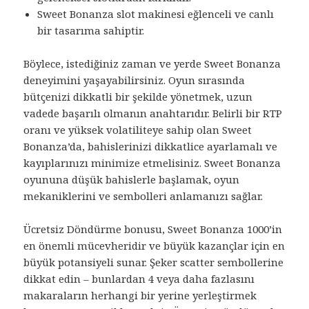
Sweet Bonanza slot makinesi eğlenceli ve canlı
bir tasarıma sahiptir.
Böylece, istediğiniz zaman ve yerde Sweet Bonanza
deneyimini yaşayabilirsiniz. Oyun sırasında
bütçenizi dikkatli bir şekilde yönetmek, uzun
vadede başarılı olmanın anahtarıdır. Belirli bir RTP
oranı ve yüksek volatiliteye sahip olan Sweet
Bonanza’da, bahislerinizi dikkatlice ayarlamalı ve
kayıplarınızı minimize etmelisiniz. Sweet Bonanza
oyununa düşük bahislerle başlamak, oyun
mekaniklerini ve sembolleri anlamanızı sağlar.
Ücretsiz Döndürme bonusu, Sweet Bonanza 1000’in
en önemli mücevheridir ve büyük kazançlar için en
büyük potansiyeli sunar. Şeker scatter sembollerine
dikkat edin – bunlardan 4 veya daha fazlasını
makaraların herhangi bir yerine yerleştirmek