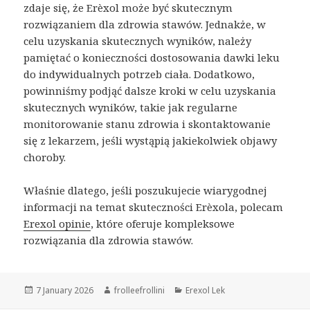
zdaje się, że Erèxol może być skutecznym
rozwiązaniem dla zdrowia stawów. Jednakże, w
celu uzyskania skutecznych wyników, należy
pamiętać o konieczności dostosowania dawki leku
do indywidualnych potrzeb ciała. Dodatkowo,
powinniśmy podjąć dalsze kroki w celu uzyskania
skutecznych wyników, takie jak regularne
monitorowanie stanu zdrowia i skontaktowanie
się z lekarzem, jeśli wystąpią jakiekolwiek objawy
choroby.
Właśnie dlatego, jeśli poszukujecie wiarygodnej
informacji na temat skuteczności Erèxola, polecam
Erexol opinie
, które oferuje kompleksowe
rozwiązania dla zdrowia stawów.
Posted
7 January 2026
Author
frolleefrollini
Categories
Erexol Lek
on