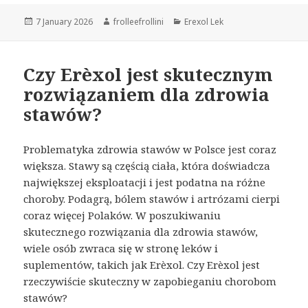
Posted
7 January 2026
Author
frolleefrollini
Categories
Erexol Lek
on
Czy Erèxol jest skutecznym
rozwiązaniem dla zdrowia
stawów?
Problematyka zdrowia stawów w Polsce jest coraz
większa. Stawy są częścią ciała, która doświadcza
największej eksploatacji i jest podatna na różne
choroby. Podagrą, bólem stawów i artrózami cierpi
coraz więcej Polaków. W poszukiwaniu
skutecznego rozwiązania dla zdrowia stawów,
wiele osób zwraca się w stronę leków i
suplementów, takich jak Erèxol. Czy Erèxol jest
rzeczywiście skuteczny w zapobieganiu chorobom
stawów?