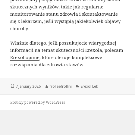
skutecznych wyników, takie jak regularne
monitorowanie stanu zdrowia i skontaktowanie
się z lekarzem, jeśli wystąpią jakiekolwiek objawy
choroby.
Właśnie dlatego, jeśli poszukujecie wiarygodnej
informacji na temat skuteczności Erèxola, polecam
Erexol opinie
, które oferuje kompleksowe
rozwiązania dla zdrowia stawów.
Posted
7 January 2026
Author
frolleefrollini
Categories
Erexol Lek
on
Proudly powered by WordPress