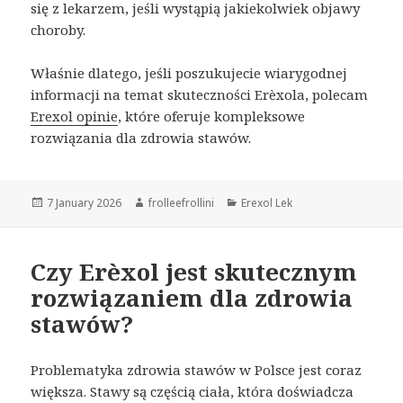
się z lekarzem, jeśli wystąpią jakiekolwiek objawy
choroby.
Właśnie dlatego, jeśli poszukujecie wiarygodnej
informacji na temat skuteczności Erèxola, polecam
Erexol opinie
, które oferuje kompleksowe
rozwiązania dla zdrowia stawów.
Posted
7 January 2026
Author
frolleefrollini
Categories
Erexol Lek
on
Czy Erèxol jest skutecznym
rozwiązaniem dla zdrowia
stawów?
Problematyka zdrowia stawów w Polsce jest coraz
większa. Stawy są częścią ciała, która doświadcza