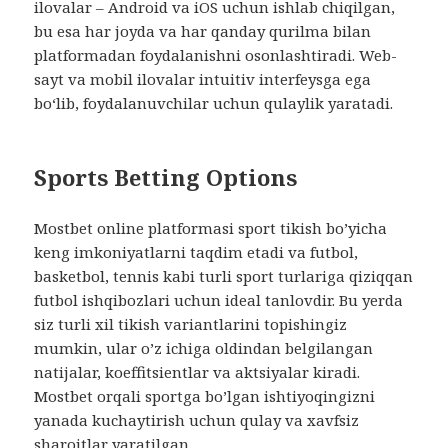
ilovalar – Android va iOS uchun ishlab chiqilgan,
bu esa har joyda va har qanday qurilma bilan
platformadan foydalanishni osonlashtiradi. Web-
sayt va mobil ilovalar intuitiv interfeysga ega
bo‘lib, foydalanuvchilar uchun qulaylik yaratadi.
Sports Betting Options
Mostbet online platformasi sport tikish bo’yicha
keng imkoniyatlarni taqdim etadi va futbol,
basketbol, tennis kabi turli sport turlariga qiziqqan
futbol ishqibozlari uchun ideal tanlovdir. Bu yerda
siz turli xil tikish variantlarini topishingiz
mumkin, ular o’z ichiga oldindan belgilangan
natijalar, koeffitsientlar va aktsiyalar kiradi.
Mostbet orqali sportga bo’lgan ishtiyoqingizni
yanada kuchaytirish uchun qulay va xavfsiz
sharoitlar yaratilgan.