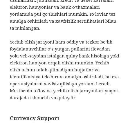
elektron hamyonlar va bank o’tkazmalari
yordamida pul qo’shishlari mumkin. To’lovlar tez
amalga oshiriladi va xavfsizlik sertifikatlari bilan
ta’minlangan.
Yechib olish jarayoni ham oddiy va tezkor bo’lib,
foydalanuvchilar o’z yutgan pullarini ilovadan
yoki veb-saytdan istalgan qulay bank hisobiga yoki
elektron hamyon orqali olishi mumkin. Yechib
olish uchun talab qilinadigan hujjatlar va
identifikatsiya tekshiruvi amalga oshiriladi, bu esa
operatsiyalarni xavfsiz qilishga yordam beradi.
Mostbetda to’lov va yechib olish jarayonlari yuqori
darajada ishonchli va qulaydir.
Currency Support