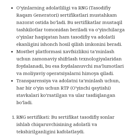
O’yinlarning adolatliligi va RNG (Tasodifiy
Raqam Generatori) sertifikatlari mustahkam
nazorat ostida bo’ladi. Bu sertifikatlar mustaqil
tashkilotlar tomonidan beriladi va o’yinchilarga
o’yinlar haqiqatan ham tasodifiy va adolatli
ekanligini ishonch hosil qilish imkonini beradi.
Mostbet platformasi xavfsizlikni ta’minlash
uchun zamonaviy shifrlash texnologiyalaridan
foydalanadi, bu esa foydalanuvchi ma’lumotlari
va moliyaviy operatsiyalarni himoya qiladi.
Transparensiya va adolatni ta’minlash uchun,
har bir o’yin uchun RTP (O’yinchi qaytishi)
stavkalari ko’rsatilgan va ular tasdiqlangan
bo’ladi.
RNG sertifikati: Bu sertifikat tasodifiy sonlar
ishlab chiqaruvchisining adolatli va
tekshirilganligini kafolatlaydi.