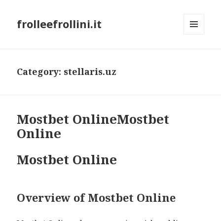
frolleefrollini.it
MENU
AND
WIDGETS
Category: stellaris.uz
Mostbet OnlineMostbet
Online
Mostbet Online
Overview of Mostbet Online