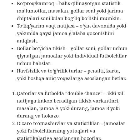
Koʻproq/kamroq – bahs qilinayotgan statistik
maʼlumotlar, masalan, gollar soni yoki jarima
chiptalari soni bilan bogʻliq bo’lishi mumkin.
Toʻliq/yarim vaqt natijasi – oʻyin davomida yoki
yakunida qaysi jamoa gʻalaba qozonishini
aniqlash.
Gollar bo‘yicha tikish – gollar soni, gollar uchun
qiynalgan jamoalar yoki individual futbolchilar
uchun bahslar.
Havfsizlik va toʻgʻrilik turlar – penalti, karta,
yoki boshqa aniq voqealarga asoslangan betlar.
Qatorlar va futbolda “double chance” – ikki xil
natijaga imkon beradigan tikish variantlari,
masalan, jamoa A yoki durang, jamoa B yoki
durang va hokazo.
Oʻzaro toʻqnashuvlar va statistiklar – jamoalar
yoki futbolchilarning yutuqlari va
statistikalariga asoslangan bozorlar.