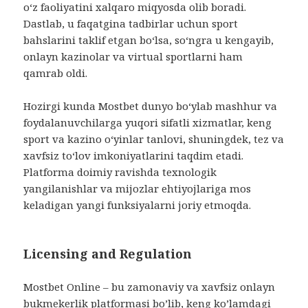
o‘z faoliyatini xalqaro miqyosda olib boradi.
Dastlab, u faqatgina tadbirlar uchun sport
bahslarini taklif etgan bo‘lsa, so‘ngra u kengayib,
onlayn kazinolar va virtual sportlarni ham
qamrab oldi.
Hozirgi kunda Mostbet dunyo bo‘ylab mashhur va
foydalanuvchilarga yuqori sifatli xizmatlar, keng
sport va kazino o‘yinlar tanlovi, shuningdek, tez va
xavfsiz to‘lov imkoniyatlarini taqdim etadi.
Platforma doimiy ravishda texnologik
yangilanishlar va mijozlar ehtiyojlariga mos
keladigan yangi funksiyalarni joriy etmoqda.
Licensing and Regulation
Mostbet Online – bu zamonaviy va xavfsiz onlayn
bukmekerlik platformasi bo’lib, keng ko’lamdagi