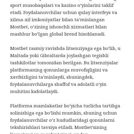
sport musobaqalari va kazino o’yinlarini taklif
etadi. Foydalanuvchilar uchun qulay interfeys va
xilma-xil imkoniyatlar bilan ta’minlangan
Mostbet, o’zining ishonchli xizmatlari bilan
mashhur bo’lgan global brend hisoblanadi.
Mostbet rasmiy ravishda litsenziyaga ega bo’lib, u
Maltada yoki Gibraltarda joylashgan tegishli
tashkilotlar tomonidan berilgan. Bu litsenziyalar
platformaning qonunlarga muvofiqligini va
xavfsizligini ta’minlaydi, shuningdek,
foydalanuvchilarga shaffof va adolatli o’yin
muhitini kafolatlaydi.
Platforma mamlakatlar bo’yicha turlicha tartibga
solinishiga ega bo’lishi mumkin, shuning uchun
foydalanuvchilar o’z hududlaridagi qonunlarni
tekshirishlari tavsiya etiladi. Mostbet’sining