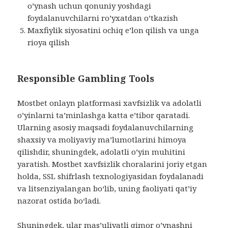
o’ynash uchun qonuniy yoshdagi
foydalanuvchilarni ro’yxatdan o’tkazish
Maxfiylik siyosatini ochiq e’lon qilish va unga
rioya qilish
Responsible Gambling Tools
Mostbet onlayn platformasi xavfsizlik va adolatli
o’yinlarni ta’minlashga katta e’tibor qaratadi.
Ularning asosiy maqsadi foydalanuvchilarning
shaxsiy va moliyaviy ma’lumotlarini himoya
qilishdir, shuningdek, adolatli o’yin muhitini
yaratish. Mostbet xavfsizlik choralarini joriy etgan
holda, SSL shifrlash texnologiyasidan foydalanadi
va litsenziyalangan bo‘lib, uning faoliyati qat’iy
nazorat ostida bo‘ladi.
Shuningdek, ular mas’uliyatli qimor o’ynashni