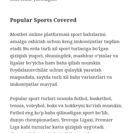
Popular Sports Covered
Mostbet online platformasi sport bahslarini
amalga oshirish uchun keng imkoniyatlar taqdim
etadi. Bu erda turli xil sport turlariga bo’lgan
qiziqish yuqori, shuningdek, mashhur o’yinlar va
ligalar bo’yicha ham bahs qilish mumkin.
Foydalanuvchilar uchun qulaylik yaratish
maqsadida, saytda turli xil bahs variantlari va
imkoniyatlar mavjud.
Popular sport turlari orasida futbol, basketbol,
tennis, voleybol, boks va hokkeyni ko’rish mumkin.
Futbol eng ko’p bahs qilinadigan sport bo’lib,
dunyo chempionatlari, Yevropa Ligasi, Premier
Liga kabi turnirlar katta qiziqish uyg’otadi.