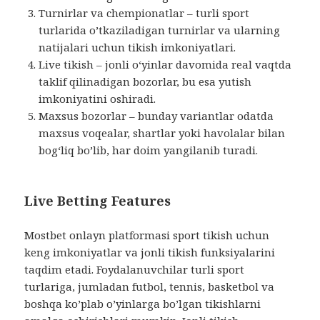
Turnirlar va chempionatlar – turli sport
turlarida o’tkaziladigan turnirlar va ularning
natijalari uchun tikish imkoniyatlari.
Live tikish – jonli oʻyinlar davomida real vaqtda
taklif qilinadigan bozorlar, bu esa yutish
imkoniyatini oshiradi.
Maxsus bozorlar – bunday variantlar odatda
maxsus voqealar, shartlar yoki havolalar bilan
bog‘liq bo’lib, har doim yangilanib turadi.
Live Betting Features
Mostbet onlayn platformasi sport tikish uchun
keng imkoniyatlar va jonli tikish funksiyalarini
taqdim etadi. Foydalanuvchilar turli sport
turlariga, jumladan futbol, tennis, basketbol va
boshqa ko’plab o’yinlarga bo’lgan tikishlarni