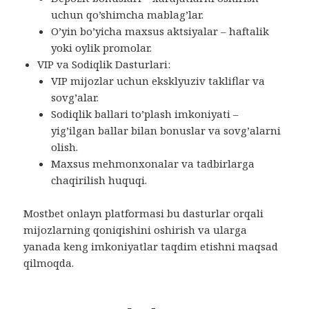
uchun qo’shimcha mablag’lar.
O’yin bo’yicha maxsus aktsiyalar – haftalik
yoki oylik promolar.
VIP va Sodiqlik Dasturlari:
VIP mijozlar uchun eksklyuziv takliflar va
sovg’alar.
Sodiqlik ballari to’plash imkoniyati –
yig’ilgan ballar bilan bonuslar va sovg’alarni
olish.
Maxsus mehmonxonalar va tadbirlarga
chaqirilish huquqi.
Mostbet onlayn platformasi bu dasturlar orqali
mijozlarning qoniqishini oshirish va ularga
yanada keng imkoniyatlar taqdim etishni maqsad
qilmoqda.