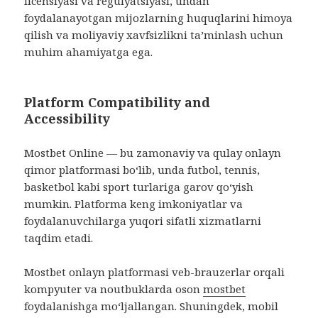
licensiyasi va regulyatsiyasi, undan
foydalanayotgan mijozlarning huquqlarini himoya
qilish va moliyaviy xavfsizlikni ta’minlash uchun
muhim ahamiyatga ega.
Platform Compatibility and
Accessibility
Mostbet Online — bu zamonaviy va qulay onlayn
qimor platformasi bo‘lib, unda futbol, tennis,
basketbol kabi sport turlariga garov qo‘yish
mumkin. Platforma keng imkoniyatlar va
foydalanuvchilarga yuqori sifatli xizmatlarni
taqdim etadi.
Mostbet onlayn platformasi veb-brauzerlar orqali
kompyuter va noutbuklarda oson
mostbet
foydalanishga mo‘ljallangan. Shuningdek, mobil