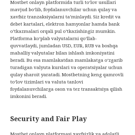
Mostbet onlayn platformida turli to‘lov usullari
mavjud bo‘lib, foydalanuvchilar uchun qulay va
xavfsiz tranzaksiyalarni ta’minlaydi. Siz kredit va
debet kartalari, elektron hamyonlar hamda bank
o’tkazmalari orqali pul o’tkazishingiz mumkin.
Platforma ko‘plab valyutalarni qo‘llab-
quvvatlaydi, jumladan USD, EUR, RUB va boshqa
mahalliy valyutalar bilan ishlash imkoniyatini
beradi. Bu esa mamlakatdan mamlakatga o‘zgarib
turadigan valyuta kurslari va operatsiyalar uchun
qulay sharoit yaratadi. Mostbetning keng qamrovli
to‘lov tizimlari va valuta tanlovi
foydalanuvchilarga oson va tez transaktsiya qilish
imkonini beradi.
Security and Fair Play
Mostbet onlayn platformasi xavfsizlik va adolatli