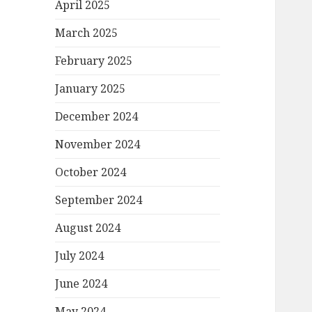
April 2025
March 2025
February 2025
January 2025
December 2024
November 2024
October 2024
September 2024
August 2024
July 2024
June 2024
May 2024