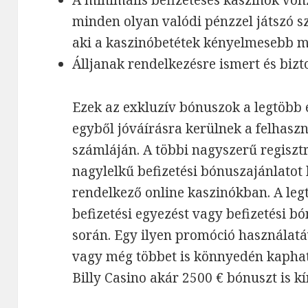
A minimális befizetéses kaszinók von
minden olyan valódi pénzzel játszó s
aki a kaszinóbetétek kényelmesebb mó
Álljanak rendelkezésre ismert és bizt
Ezek az exkluzív bónuszok a legtöbb 
egyből jóváírásra kerülnek a felhasz
számláján. A többi nagyszerű regiszt
nagylelkű befizetési bónuszajánlatot
rendelkező online kaszinókban. A leg
befizetési egyezést vagy befizetési bó
során. Egy ilyen promóció használat
vagy még többet is könnyedén kaphat
Billy Casino akár 2500 € bónuszt is kí