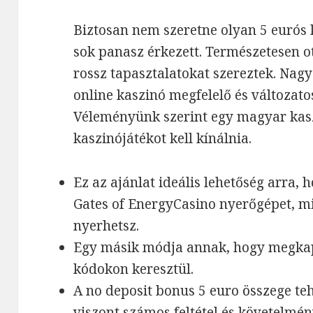
Biztosan nem szeretne olyan 5 eurós 
sok panasz érkezett. Természetesen o
rossz tapasztalatokat szereztek. Nag
online kaszinó megfelelő és változato
Véleményünk szerint egy magyar kasz
kaszinójátékot kell kínálnia.
Ez az ajánlat ideális lehetőség arra,
Gates of EnergyCasino nyerőgépet, mi
nyerhetsz.
Egy másik módja annak, hogy megkapj
kódokon keresztül.
A no deposit bonus 5 euro összege teh
viszont számos feltétel és követelmé