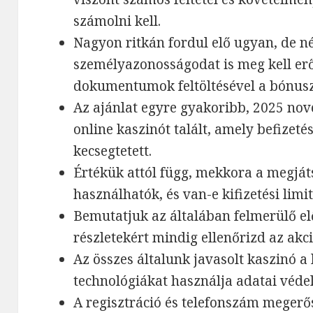
számolni kell.
Nagyon ritkán fordul elő ugyan, de n
személyazonosságodat is meg kell erő
dokumentumok feltöltésével a bónusz
Az ajánlat egyre gyakoribb, 2025 no
online kaszinót talált, amely befizeté
kecsegtetett.
Értékük attól függ, mekkora a megját
használhatók, és van-e kifizetési limit
Bemutatjuk az általában felmerülő el
részletekért mindig ellenőrizd az akci
Az összes általunk javasolt kaszinó a
technológiákat használja adatai véde
A regisztráció és telefonszám megerő