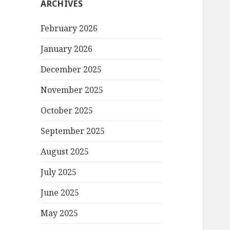
ARCHIVES
February 2026
January 2026
December 2025
November 2025
October 2025
September 2025
August 2025
July 2025
June 2025
May 2025