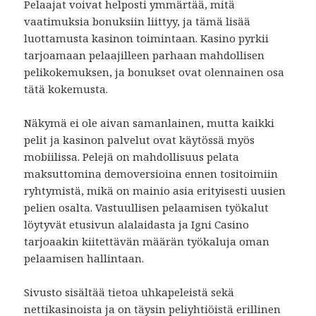
Pelaajat voivat helposti ymmärtää, mitä
vaatimuksia bonuksiin liittyy, ja tämä lisää
luottamusta kasinon toimintaan. Kasino pyrkii
tarjoamaan pelaajilleen parhaan mahdollisen
pelikokemuksen, ja bonukset ovat olennainen osa
tätä kokemusta.
Näkymä ei ole aivan samanlainen, mutta kaikki
pelit ja kasinon palvelut ovat käytössä myös
mobiilissa. Pelejä on mahdollisuus pelata
maksuttomina demoversioina ennen tositoimiin
ryhtymistä, mikä on mainio asia erityisesti uusien
pelien osalta. Vastuullisen pelaamisen työkalut
löytyvät etusivun alalaidasta ja Igni Casino
tarjoaakin kiitettävän määrän työkaluja oman
pelaamisen hallintaan.
Sivusto sisältää tietoa uhkapeleistä sekä
nettikasinoista ja on täysin peliyhtiöistä erillinen