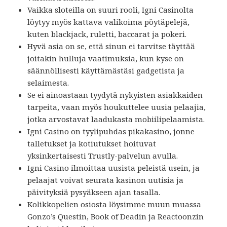
Vaikka sloteilla on suuri rooli, Igni Casinolta
löytyy myös kattava valikoima pöytäpelejä,
kuten blackjack, ruletti, baccarat ja pokeri.
Hyvä asia on se, että sinun ei tarvitse täyttää
joitakin hulluja vaatimuksia, kun kyse on
säännöllisesti käyttämästäsi gadgetista ja
selaimesta.
Se ei ainoastaan tyydytä nykyisten asiakkaiden
tarpeita, vaan myös houkuttelee uusia pelaajia,
jotka arvostavat laadukasta mobiilipelaamista.
Igni Casino on tyylipuhdas pikakasino, jonne
talletukset ja kotiutukset hoituvat
yksinkertaisesti Trustly-palvelun avulla.
Igni Casino ilmoittaa uusista peleistä usein, ja
pelaajat voivat seurata kasinon uutisia ja
päivityksiä pysyäkseen ajan tasalla.
Kolikkopelien osiosta löysimme muun muassa
Gonzo’s Questin, Book of Deadin ja Reactoonzin