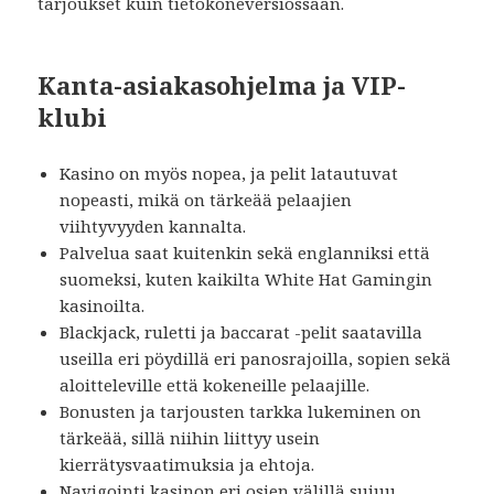
tarjoukset kuin tietokoneversiossaan.
Kanta-asiakasohjelma ja VIP-
klubi
Kasino on myös nopea, ja pelit latautuvat
nopeasti, mikä on tärkeää pelaajien
viihtyvyyden kannalta.
Palvelua saat kuitenkin sekä englanniksi että
suomeksi, kuten kaikilta White Hat Gamingin
kasinoilta.
Blackjack, ruletti ja baccarat -pelit saatavilla
useilla eri pöydillä eri panosrajoilla, sopien sekä
aloitteleville että kokeneille pelaajille.
Bonusten ja tarjousten tarkka lukeminen on
tärkeää, sillä niihin liittyy usein
kierrätysvaatimuksia ja ehtoja.
Navigointi kasinon eri osien välillä sujuu