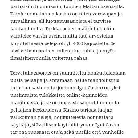
parhaisiin luomuksiin, toimien Maltan lisenssillä.
Tämä suomalainen kasino on täten verovapaa ja
turvallinen, eli luottamusasioista ei tarvitse
kantaa huolta. Tarkka pelien määrä tietenkin
vaihtelee varsin usein, mutta tätä arvostelua
kirjoitettaessa pelejä oli yli 4000 kappaletta. Se
koskee bonusrahaa, talletettua rahaa ja myös
ilmaiskierroksilla voitettua rahaa.
Tervetuliaisbonus on suunniteltu houkuttelemaan
uusia pelaajia ja antamaan heille mahdollisuus
tutustua kasinon tarjontaan. Igni Casino on yksi
uusimmista tulokkaista online-kasinoiden
maailmassa, ja se on nopeasti saanut huomiota
pelaajien keskuudessa. Kasino tarjoaa laajan
valikoiman pelejä, houkuttelevia bonuksia ja
käyttäjäystävällisen käyttöliittymän. Igni Casino
tarjoaa runsaasti etuja sekä uusille että vanhoille