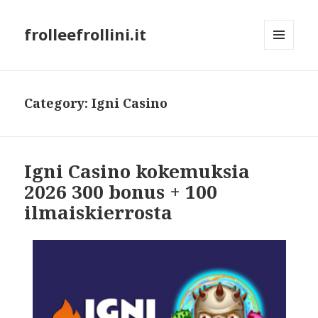
frolleefrollini.it
MENU
AND
WIDGETS
Category: Igni Casino
Igni Casino kokemuksia
2026 300 bonus + 100
ilmaiskierrosta