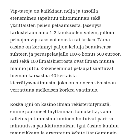
Vip-tasoja on kaikkiaan neljä ja tasoilla
eteneminen tapahtuu tilitoiminnan sekä
yksittäisten pelien pelaamisesta. Jäsenyys
tarkistetaan aina 1-2 kuukauden välein, jolloin
pelaajan vip-taso voi nousta tai laskea. Tämä
casino on kerännyt paljon kehuja bonuksensa
suhteen ja peruspelaajalle 100% bonus 500 euroon
asti sekä 100 ilmaiskierrosta ovat ilman muuta
mainio juttu. Kokeneemmat pelaajat saattavat
hieman karsastaa 40 kertaista
kierrätysvaatimusta, joka on moneen sivustoon
verrattuna melkoisen korkea vaatimus.
Koska Igni on kasino ilman rekisteröitymistä,
emme joutuneet täyttämään lomaketta, vaan
talletus ja tunnistautuminen hoituivat parissa
minuutissa pankkitunnuksin. Igni Casino kuuluu
maineikkaan ja arvostetun White Hat Gamingin