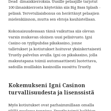
Dead -ilmaiskierroksia. Uusille pelaajille tarjotut
100 ilmaiskierrosta käytetään siis Big Bass Splash -
pelissä. Tervetuliaisbonus on herättänyt pelaajien
mielenkiinnon, mutta sen ehtoja kauhistellaan.
Kokonaisuudessaan tämä vaikuttaa siis olevan
varsin mukavan oloinen uusi pelisivusto. Igni
Casino on tyylipuhdas pikakasino, jonne
talletukset ja kotiutukset hoituvat yksinkertaisesti
Trustly-palvelun avulla. Igni on pikakasino, jolla
maksutapana toimii automaattisesti luotettava,
sadoilla muillakin kasinoilla suosittu Trustly.
Kokemukseni Igni Casinon
turvallisuudesta ja lisenssistä
Myös kotiutukset ovat parhaimmillaan omalla
tilillä puolessa tunnissa. Trustly toimii kaikkien