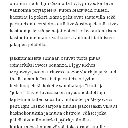
on suuri rooli, Igni Casinolta löytyy myös kattava
valikoima pöytäpelejä, kuten blackjack, ruletti,
baccarat ja pokeri. Nämä pelit ovat saatavilla sekä
perinteisinä versioina että live-kasinopeleinä. Live-
kasinon peleissä pelaajat voivat kokea autenttisen
kasinotunnelman reaaliajassa ammattitaitoisten
jakajien johdolla.
Jälkimmäisistä silmään osuvat tuota pikaa
esimerkiksi Sweet Bonanza, Piggy Riches
Megaways, Moon Princess, Razor Shark ja Jack and
the Beanstalk. Jos etsit perinteisen tyylin
hedelmäpelejä, kokeile sanahakuja ”fruit” ja
”joker”. Käytettävissäsi on myös suodatettuja
lajitelmia kuten suositut, uutuudet ja Megaways-
pelit. Igni Casino tarjoaa sinulle jatkossakin viljalti
kasinobonuksia ja muita ekstroja. Pääset joka
päivä aivan ilmaiseksi pyöräyttämään
kutkuttavaa bonuspyörää, joka arpoo sinulle