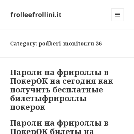
frolleefrollini.it
MENU
AND
WIDGETS
Category: podberi-monitor.ru 36
Пароли на фрироллы в
ПокерОК на сегодня как
получить бесплатные
билетыфрироллы
покерок
Пароли на фрироллы в
ПокерОК билеты на