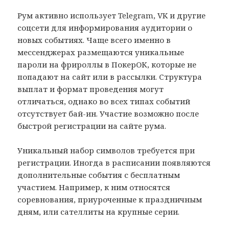
Рум активно использует Telegram, VK и другие
соцсети для информирования аудитории о
новых событиях. Чаще всего именно в
мессенджерах размещаются уникальные
пароли на фрироллы в ПокерОК, которые не
попадают на сайт или в рассылки. Структура
выплат и формат проведения могут
отличаться, однако во всех типах событий
отсутствует бай-ин. Участие возможно после
быстрой регистрации на сайте рума.
Уникальный набор символов требуется при
регистрации. Иногда в расписании появляются
дополнительные события с бесплатным
участием. Например, к ним относятся
соревнования, приуроченные к праздничным
дням, или сателлиты на крупные серии.