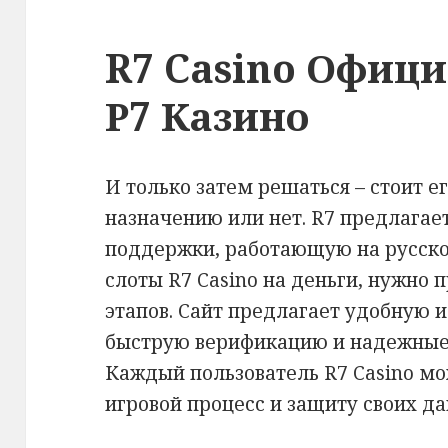
R7 Casino Офиц
Р7 Казино
И только затем решаться – стоит е
назначению или нет. R7 предлагае
поддержки, работающую на русско
слоты R7 Casino на деньги, нужно 
этапов. Сайт предлагает удобную 
быструю верификацию и надежные
Каждый пользователь R7 Casino мо
игровой процесс и защиту своих д