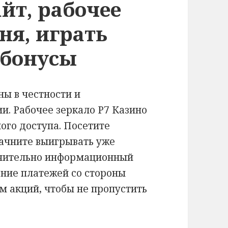
йт, рабочее
ня, играть
 бонусы
ны в честности и
и. Рабочее зеркало Р7 Казино
ого доступа. Посетите
начните выигрывать уже
ючительно информационный
ение платежей со стороны
м акций, чтобы не пропустить