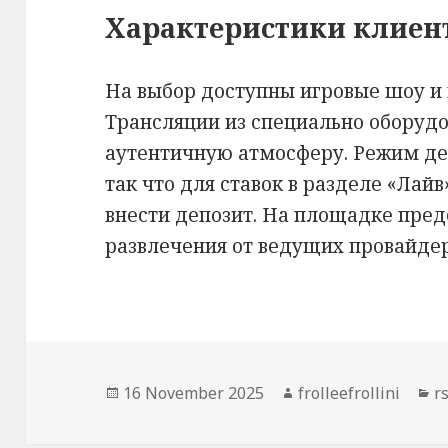
Характеристики клиен
На выбор доступны игровые шоу и
Трансляции из специально оборуд
аутентичную атмосферу. Режим де
так что для ставок в разделе «Лайв
внести депозит. На площадке пре
развлечения от ведущих провайдер
Posted
16 November 2025
Author
frolleefrollini
C
r
on