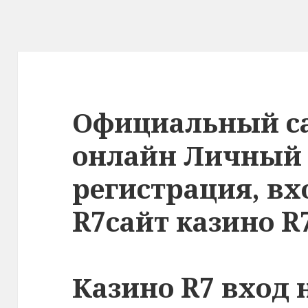
Официальный са
онлайн Личный 
регистрация, вх
R7сайт казино R
Казино R7 вход 