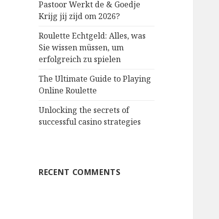
Pastoor Werkt de & Goedje
Krijg jij zijd om 2026?
Roulette Echtgeld: Alles, was
Sie wissen müssen, um
erfolgreich zu spielen
The Ultimate Guide to Playing
Online Roulette
Unlocking the secrets of
successful casino strategies
RECENT COMMENTS