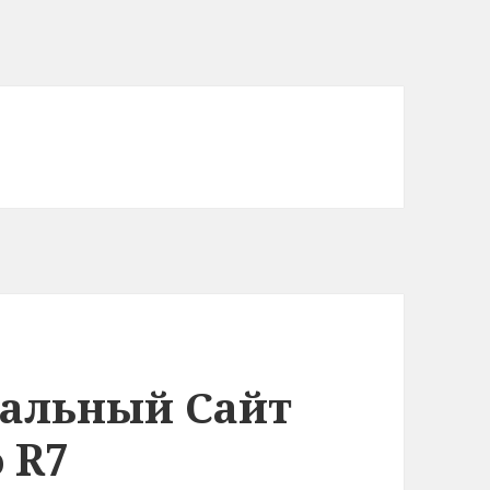
иальный Сайт
 R7