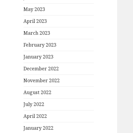
May 2023
April 2023
March 2023
February 2023
January 2023
December 2022
November 2022
August 2022
July 2022
April 2022
January 2022