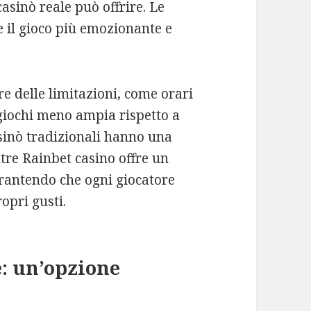
casinò reale può offrire. Le
 il gioco più emozionante e
re delle limitazioni, come orari
 giochi meno ampia rispetto a
asinò tradizionali hanno una
ntre Rainbet casino offre un
arantendo che ogni giocatore
opri gusti.
e: un’opzione