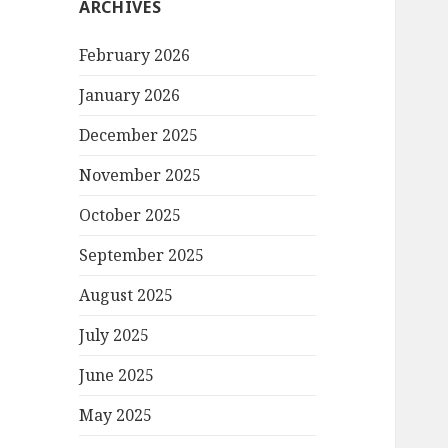
ARCHIVES
February 2026
January 2026
December 2025
November 2025
October 2025
September 2025
August 2025
July 2025
June 2025
May 2025