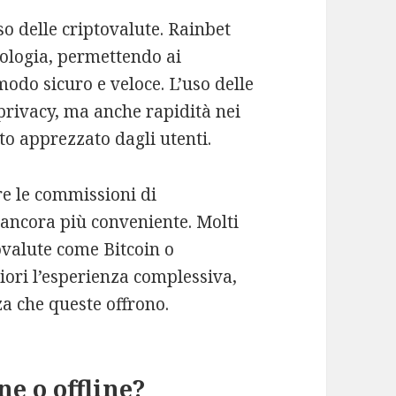
so delle criptovalute. Rainbet
nologia, permettendo ai
modo sicuro e veloce. L’uso delle
privacy, ma anche rapidità nei
lto apprezzato dagli utenti.
re le commissioni di
 ancora più conveniente. Molti
ovalute come Bitcoin o
ori l’esperienza complessiva,
za che queste offrono.
ne o offline?