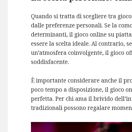
Quando si tratta di scegliere tra gioc
dalle preferenze personali. Se la como
determinanti, il gioco online su pia
essere la scelta ideale. Al contrario, s
un’atmosfera coinvolgente, il gioco of
soddisfacente.
È importante considerare anche il prop
poco tempo a disposizione, il gioco o
perfetta. Per chi ama il brivido dell’
tradizionali possono regalare moment