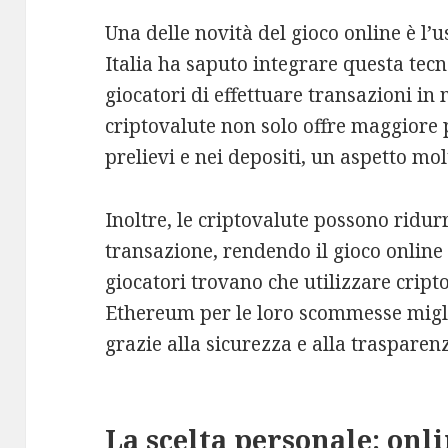
Una delle novità del gioco online è l’u
Italia ha saputo integrare questa tec
giocatori di effettuare transazioni in 
criptovalute non solo offre maggiore 
prelievi e nei depositi, un aspetto mo
Inoltre, le criptovalute possono ridur
transazione, rendendo il gioco online
giocatori trovano che utilizzare cript
Ethereum per le loro scommesse migli
grazie alla sicurezza e alla trasparen
La scelta personale: onli