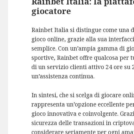
Rainbet Italia: la piatt
giocatore
Rainbet Italia si distingue come una d
gioco online, grazie alla sua interfacc
semplice. Con un’ampia gamma di gioc
sportive, Rainbet offre qualcosa per t
di un servizio clienti attivo 24 ore su 
un’assistenza continua.
In sintesi, che si scelga di giocare onl
rappresenta un’opzione eccellente per
gioco innovativa e coinvolgente. Grazie
sicurezza delle transazioni in criptov
considerare seriamente per ogni aman