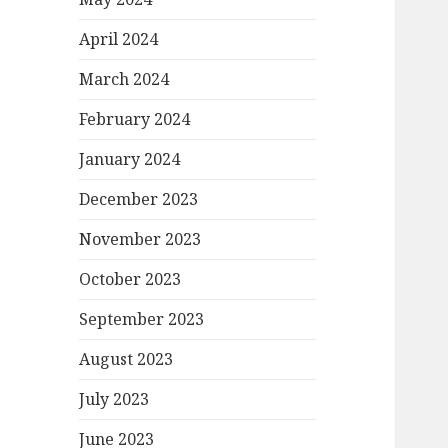
April 2024
March 2024
February 2024
January 2024
December 2023
November 2023
October 2023
September 2023
August 2023
July 2023
June 2023