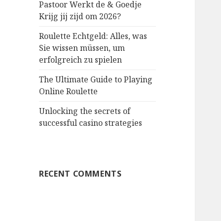
Pastoor Werkt de & Goedje
Krijg jij zijd om 2026?
Roulette Echtgeld: Alles, was
Sie wissen müssen, um
erfolgreich zu spielen
The Ultimate Guide to Playing
Online Roulette
Unlocking the secrets of
successful casino strategies
RECENT COMMENTS