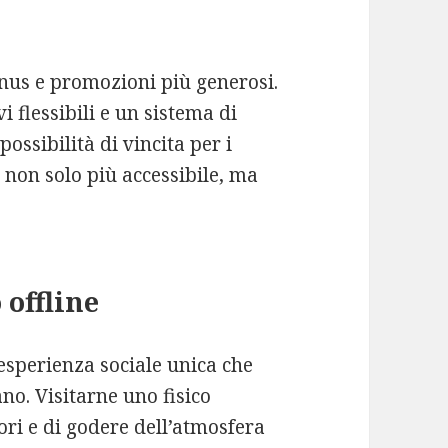
bonus e promozioni più generosi.
 flessibili e un sistema di
ssibilità di vincita per i
e non solo più accessibile, ma
 offline
n’esperienza sociale unica che
no. Visitarne uno fisico
tori e di godere dell’atmosfera