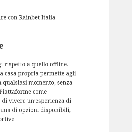
are con Rainbet Italia
e
 rispetto a quello offline.
da casa propria permette agli
 in qualsiasi momento, senza
 Piattaforme come
di vivere un’esperienza di
ma di opzioni disponibili,
rtive.