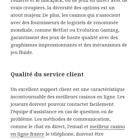
roulette et le blackjack, ou de jeux en direct avec de
vrais croupiers, la diversité des options est un
atout majeur. De plus, les casinos qui s’associent
avec des fournisseurs de logiciels de renommée
mondiale, comme NetEnt ou Evolution Gaming,
garantissent des jeux de haute qualité avec des
graphismes impressionnants et des mécanismes de
jeu fluide.
Qualité du service client
Un excellent support client est une caractéristique
incontournable des meilleurs casinos en ligne. Les
joueurs doivent pouvoir contacter facilement
l’équipe d’assistance en cas de question ou de
problème. Les méthodes de communication,
comme le chat en direct, l’email et
meilleur casino
en ligne france
le téléphone, doivent être