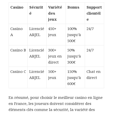
Casino
Sécurit
Variété
Bonus
Support
é
des
clientèl
jeux
e
Casino
Licencié
450+
100%
24/7
A
ARJEL
jeux
jusqu’à
500€
Casino B
Licencié
300+
50%
24/7
ARJEL
jeux en
jusqu’à
direct
300€
Casino C
Licencié
500+
150%
Chat en
ARJEL
jeux
jusqu’à
direct
600€
En résumé, pour choisir le meilleur casino en ligne
en France, les joueurs doivent considérer des
éléments clés comme la sécurité, la variété des