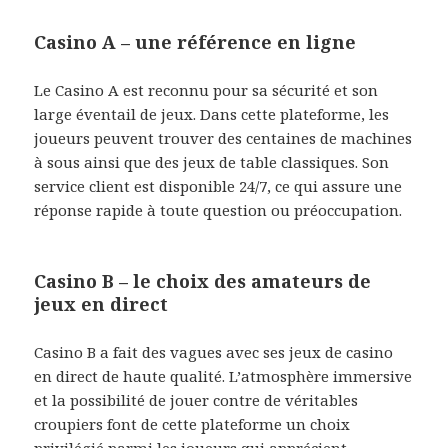
Casino A – une référence en ligne
Le Casino A est reconnu pour sa sécurité et son
large éventail de jeux. Dans cette plateforme, les
joueurs peuvent trouver des centaines de machines
à sous ainsi que des jeux de table classiques. Son
service client est disponible 24/7, ce qui assure une
réponse rapide à toute question ou préoccupation.
Casino B – le choix des amateurs de
jeux en direct
Casino B a fait des vagues avec ses jeux de casino
en direct de haute qualité. L’atmosphère immersive
et la possibilité de jouer contre de véritables
croupiers font de cette plateforme un choix
privilégié parmi les joueurs qui apprécient