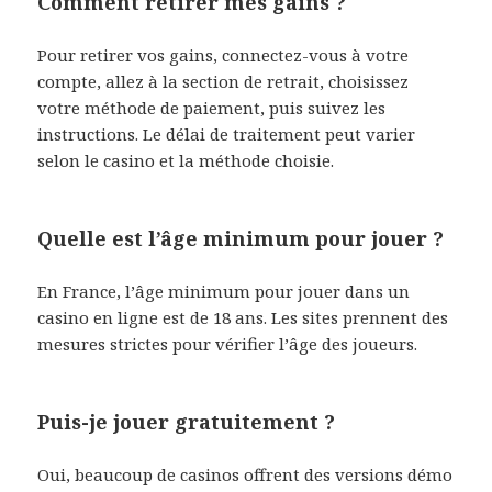
Comment retirer mes gains ?
Pour retirer vos gains, connectez-vous à votre
compte, allez à la section de retrait, choisissez
votre méthode de paiement, puis suivez les
instructions. Le délai de traitement peut varier
selon le casino et la méthode choisie.
Quelle est l’âge minimum pour jouer ?
En France, l’âge minimum pour jouer dans un
casino en ligne est de 18 ans. Les sites prennent des
mesures strictes pour vérifier l’âge des joueurs.
Puis-je jouer gratuitement ?
Oui, beaucoup de casinos offrent des versions démo