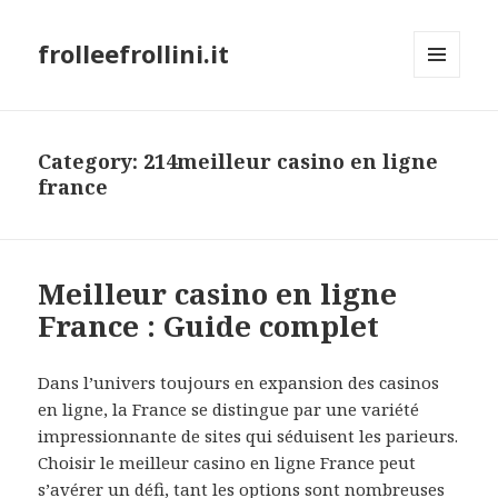
frolleefrollini.it
MENU
AND
WIDGETS
Category: 214meilleur casino en ligne
france
Meilleur casino en ligne
France : Guide complet
Dans l’univers toujours en expansion des casinos
en ligne, la France se distingue par une variété
impressionnante de sites qui séduisent les parieurs.
Choisir le meilleur casino en ligne France peut
s’avérer un défi, tant les options sont nombreuses