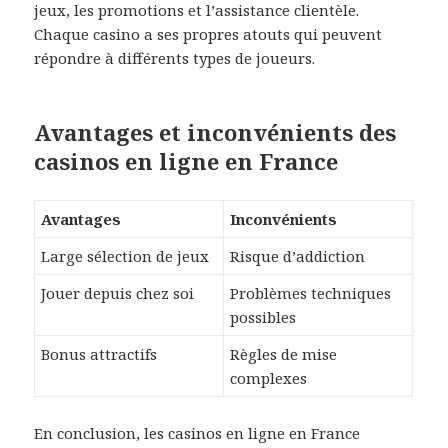
jeux, les promotions et l’assistance clientèle.
Chaque casino a ses propres atouts qui peuvent
répondre à différents types de joueurs.
Avantages et inconvénients des
casinos en ligne en France
Avantages
Inconvénients
Large sélection de jeux
Risque d’addiction
Jouer depuis chez soi
Problèmes techniques
possibles
Bonus attractifs
Règles de mise
complexes
En conclusion, les casinos en ligne en France