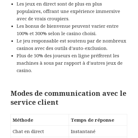
Les jeux en direct sont de plus en plus
populaires, offrant une expérience immersive
avec de vrais croupiers.
Les bonus de bienvenue peuvent varier entre
100% et 300% selon le casino choisi.
Le jeu responsable est soutenu par de nombreux
casinos avec des outils d’auto-exclusion.
Plus de 50% des joueurs en ligne préfèrent les
machines à sous par rapport à d’autres jeux de
casino.
Modes de communication avec le
service client
Méthode
Temps de réponse
Chat en direct
Instantané