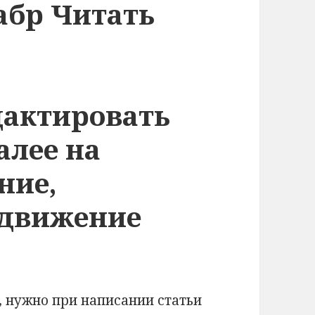
абр Читать
дактировать
алее на
ние,
одвижение
, нужно при написании статьи