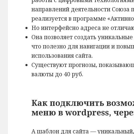
работы с цифровыми технологиями
направлений деятельности Союза п
реализуется в программе «Активно
Но интерфейсно адреса не отличаю
Она позволяет создать уникальные
что полезно для навигации и повы
использования сайта.
Существуют прогнозы, показываю
валюты до 40 руб.
Как подключить возмо
меню в wordpress, чер
А шаблон для сайта — уникальный,