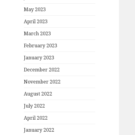
May 2023
April 2023
March 2023
February 2023
January 2023
December 2022
November 2022
August 2022
July 2022
April 2022
January 2022