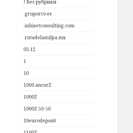
! Без рубрики
.gruporcv.es
.inhisetconsulting.com
.rutadelamilpa.mx
03.12
1
10
1000 ancorZ
1000Z
1000Z 50-50
10eurodeposit
1100Z