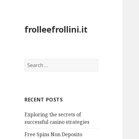
frolleefrollini.it
S
e
a
r
c
RECENT POSTS
h
f
Exploring the secrets of
o
successful casino strategies
r
:
Free Spins Non Deposito