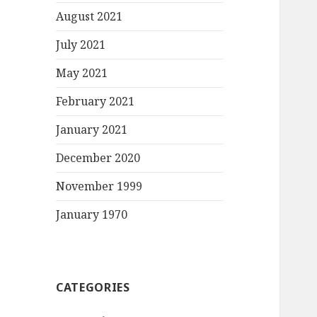
August 2021
July 2021
May 2021
February 2021
January 2021
December 2020
November 1999
January 1970
CATEGORIES