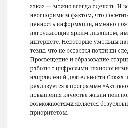
заказ — можно всегда сделать. И в
неоспоримым фактом, что посетит
ценность информации, именно поэ
нагружающие ярким дизайном, им
интернете. Некоторые умельцы на
темы, что не остается почти ни сле
Просвещение и образование старше
работы с цифровыми технологиями
направлений деятельности Союза п
реализуется в программе «Активно
повышения качества жизни пенсио
возможностями является безуслов
приоритетом.