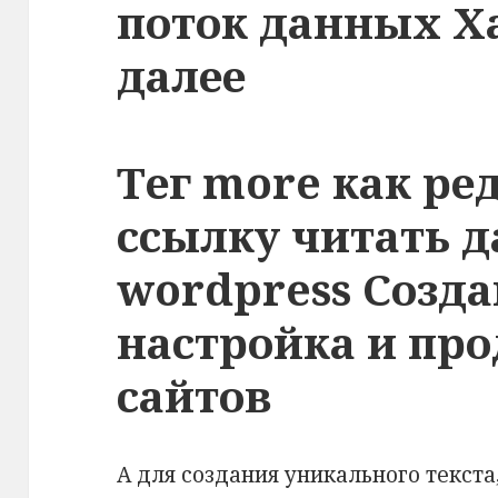
поток данных Х
далее
Тег more как ре
ссылку читать д
wordpress Созда
настройка и пр
сайтов
А для создания уникального текста