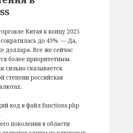
ss
орговле Китая к концу 2025
 сократилась до 43%. — Да,
же доллара. Все же сейчас
тся более приоритетным.
ак сильно сказывается
ой степени российская
валютах.
ий код в файл functions.php
.
го поколения в области