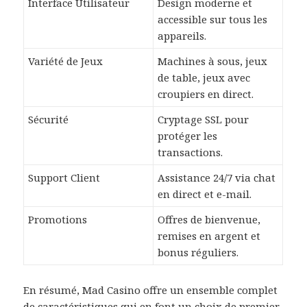
Interface Utilisateur
Design moderne et
accessible sur tous les
appareils.
Variété de Jeux
Machines à sous, jeux
de table, jeux avec
croupiers en direct.
Sécurité
Cryptage SSL pour
protéger les
transactions.
Support Client
Assistance 24/7 via chat
en direct et e-mail.
Promotions
Offres de bienvenue,
remises en argent et
bonus réguliers.
En résumé, Mad Casino offre un ensemble complet
de caractéristiques qui en font un choix de premier