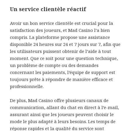
Un service clientèle réactif
Avoir un bon service clientèle est crucial pour la
satisfaction des joueurs, et Mad Casino l’a bien
compris. La plateforme propose une assistance
disponible 24 heures sur 24 et 7 jours sur 7, afin que
les utilisateurs puissent obtenir de l’aide à tout
moment. Que ce soit pour une question technique,
un problème de compte ou des demandes
concernant les paiements, l’équipe de support est
toujours prête à répondre de manière efficace et
professionnelle.
De plus, Mad Casino offre plusieurs canaux de
communication, allant du chat en direct à l’e-mail,
assurant ainsi que les joueurs peuvent choisir le
mode le plus adapté à leurs besoins. Les temps de
réponse rapides et la qualité du service sont