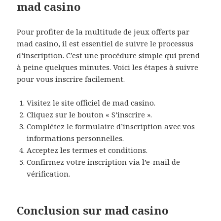
mad casino
Pour profiter de la multitude de jeux offerts par
mad casino, il est essentiel de suivre le processus
d’inscription. C’est une procédure simple qui prend
à peine quelques minutes. Voici les étapes à suivre
pour vous inscrire facilement.
Visitez le site officiel de mad casino.
Cliquez sur le bouton « S’inscrire ».
Complétez le formulaire d’inscription avec vos
informations personnelles.
Acceptez les termes et conditions.
Confirmez votre inscription via l’e-mail de
vérification.
Conclusion sur mad casino