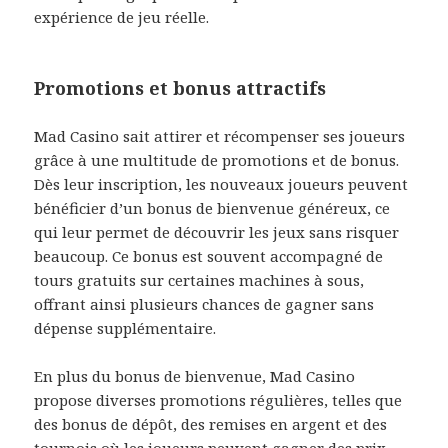
expérience de jeu réelle.
Promotions et bonus attractifs
Mad Casino sait attirer et récompenser ses joueurs
grâce à une multitude de promotions et de bonus.
Dès leur inscription, les nouveaux joueurs peuvent
bénéficier d’un bonus de bienvenue généreux, ce
qui leur permet de découvrir les jeux sans risquer
beaucoup. Ce bonus est souvent accompagné de
tours gratuits sur certaines machines à sous,
offrant ainsi plusieurs chances de gagner sans
dépense supplémentaire.
En plus du bonus de bienvenue, Mad Casino
propose diverses promotions régulières, telles que
des bonus de dépôt, des remises en argent et des