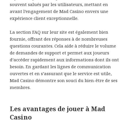
souvent salués par les utilisateurs, mettant en
avant l’engagement de Mad Casino envers une
expérience client exceptionnelle.
La section FAQ sur leur site est également bien
fournie, offrant des réponses à de nombreuses
questions courantes. Cela aide à réduire le volume
de demandes de support et permet aux joueurs
d’accéder rapidement aux informations dont ils ont
besoin. En gardant les lignes de communication
ouvertes et en s’assurant que le service est utile,
Mad Casino démontre son souci du bien-être de ses
membres.
Les avantages de jouer à Mad
Casino