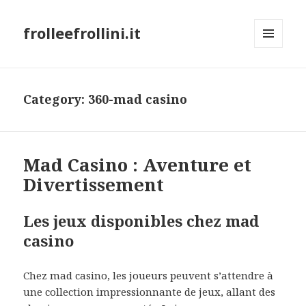
frolleefrollini.it
MENU
AND
WIDGETS
Category: 360-mad casino
Mad Casino : Aventure et
Divertissement
Les jeux disponibles chez mad
casino
Chez mad casino, les joueurs peuvent s’attendre à
une collection impressionnante de jeux, allant des