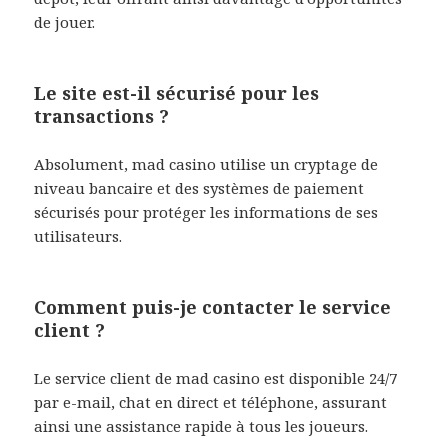
de jouer.
Le site est-il sécurisé pour les
transactions ?
Absolument, mad casino utilise un cryptage de
niveau bancaire et des systèmes de paiement
sécurisés pour protéger les informations de ses
utilisateurs.
Comment puis-je contacter le service
client ?
Le service client de mad casino est disponible 24/7
par e-mail, chat en direct et téléphone, assurant
ainsi une assistance rapide à tous les joueurs.