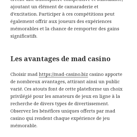
ajoutant un élément de camaraderie et
d’excitation. Participer à ces compétitions peut
également offrir aux joueurs des expériences
mémorables et la chance de remporter des gains
significatifs.
Les avantages de mad casino
Choisir mad
https://mad-casino.biz
casino apporte
de nombreux avantages, attirant ainsi un public
varié. Ces atouts font de cette plateforme un choix
privilégié pour les amateurs de jeux en ligne à la
recherche de divers types de divertissement.
Observez les bénéfices uniques offerts par mad
casino qui rendent chaque expérience de jeu
mémorable.