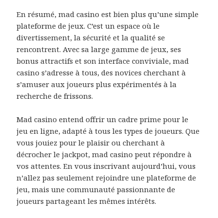
En résumé, mad casino est bien plus qu’une simple
plateforme de jeux. C’est un espace où le
divertissement, la sécurité et la qualité se
rencontrent. Avec sa large gamme de jeux, ses
bonus attractifs et son interface conviviale, mad
casino s’adresse à tous, des novices cherchant à
s’amuser aux joueurs plus expérimentés à la
recherche de frissons.
Mad casino entend offrir un cadre prime pour le
jeu en ligne, adapté à tous les types de joueurs. Que
vous jouiez pour le plaisir ou cherchant à
décrocher le jackpot, mad casino peut répondre à
vos attentes. En vous inscrivant aujourd’hui, vous
n’allez pas seulement rejoindre une plateforme de
jeu, mais une communauté passionnante de
joueurs partageant les mêmes intérêts.