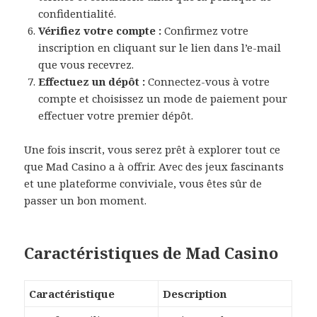
confidentialité.
Vérifiez votre compte :
Confirmez votre
inscription en cliquant sur le lien dans l’e-mail
que vous recevrez.
Effectuez un dépôt :
Connectez-vous à votre
compte et choisissez un mode de paiement pour
effectuer votre premier dépôt.
Une fois inscrit, vous serez prêt à explorer tout ce
que Mad Casino a à offrir. Avec des jeux fascinants
et une plateforme conviviale, vous êtes sûr de
passer un bon moment.
Caractéristiques de Mad Casino
Caractéristique
Description