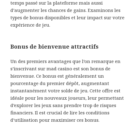
temps passé sur la plateforme mais aussi
d’augmenter les chances de gains. Examinons les
types de bonus disponibles et leur impact sur votre
expérience de jeu.
Bonus de bienvenue attractifs
Un des premiers avantages que l’on remarque en
s’inscrivant sur mad casino est son bonus de
bienvenue. Ce bonus est généralement un
pourcentage du premier dépôt, augmentant
instantanément votre solde de jeu. Cette offre est
idéale pour les nouveaux joueurs, leur permettant
d’explorer les jeux sans prendre trop de risques
financiers. Il est crucial de lire les conditions
d’utilisation pour maximiser ces bonus.