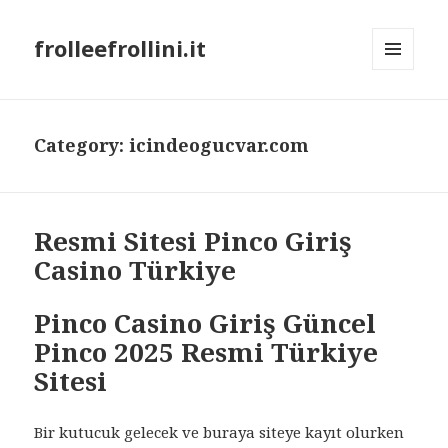
frolleefrollini.it
MENU
AND
WIDGETS
Category: icindeogucvar.com
Resmi Sitesi Pinсo Giriş
Casino Türkiye
Pinco Casino Giriş Güncel
Pinco 2025 Resmi Türkiye
Sitesi
Bir kutucuk gelecek ve buraya siteye kayıt olurken