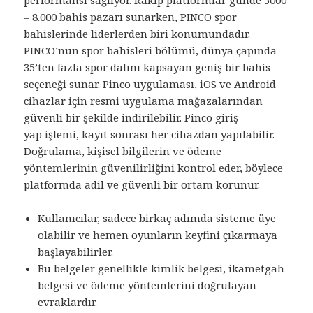
performansı sağlıyor. Rakip platformlar günde 5000
– 8.000 bahis pazarı sunarken, PINCO spor
bahislerinde liderlerden biri konumundadır.
PINCO’nun spor bahisleri bölümü, dünya çapında
35’ten fazla spor dalını kapsayan geniş bir bahis
seçeneği sunar. Pinco uygulaması, iOS ve Android
cihazlar için resmi uygulama mağazalarından
güvenli bir şekilde indirilebilir. Pinco giriş
yap işlemi, kayıt sonrası her cihazdan yapılabilir.
Doğrulama, kişisel bilgilerin ve ödeme
yöntemlerinin güvenilirliğini kontrol eder, böylece
platformda adil ve güvenli bir ortam korunur.
Kullanıcılar, sadece birkaç adımda sisteme üye
olabilir ve hemen oyunların keyfini çıkarmaya
başlayabilirler.
Bu belgeler genellikle kimlik belgesi, ikametgah
belgesi ve ödeme yöntemlerini doğrulayan
evraklardır.