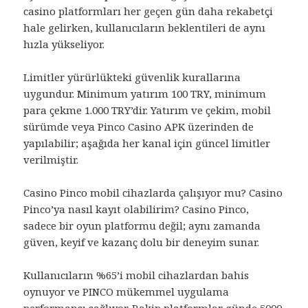
casino platformları her geçen gün daha rekabetçi
hale gelirken, kullanıcıların beklentileri de aynı
hızla yükseliyor.
Limitler yürürlükteki güvenlik kurallarına
uygundur. Minimum yatırım 100 TRY, minimum
para çekme 1.000 TRY’dir. Yatırım ve çekim, mobil
sürümde veya Pinco Casino APK üzerinden de
yapılabilir; aşağıda her kanal için güncel limitler
verilmiştir.
Casino Pinco mobil cihazlarda çalışıyor mu? Casino
Pinco’ya nasıl kayıt olabilirim? Casino Pinco,
sadece bir oyun platformu değil; aynı zamanda
güven, keyif ve kazanç dolu bir deneyim sunar.
Kullanıcıların %65’i mobil cihazlardan bahis
oynuyor ve PINCO mükemmel uygulama