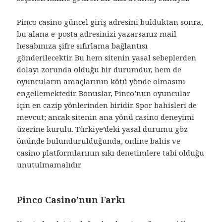
Pinco casino güncel giriş adresini bulduktan sonra,
bu alana e-posta adresinizi yazarsanız mail
hesabınıza şifre sıfırlama bağlantısı
gönderilecektir. Bu hem sitenin yasal sebeplerden
dolayı zorunda olduğu bir durumdur, hem de
oyuncuların amaçlarının kötü yönde olmasını
engellemektedir. Bonuslar, Pinco’nun oyuncular
için en cazip yönlerinden biridir. Spor bahisleri de
mevcut; ancak sitenin ana yönü casino deneyimi
üzerine kurulu. Türkiye’deki yasal durumu göz
önünde bulundurulduğunda, online bahis ve
casino platformlarının sıkı denetimlere tabi olduğu
unutulmamalıdır.
Pinco Casino’nun Farkı