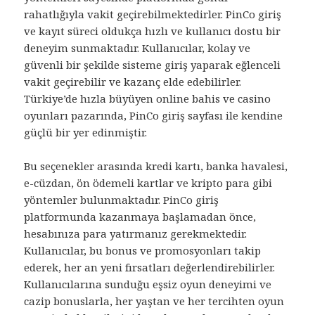
rahatlığıyla vakit geçirebilmektedirler. PinCo giriş
ve kayıt süreci oldukça hızlı ve kullanıcı dostu bir
deneyim sunmaktadır. Kullanıcılar, kolay ve
güvenli bir şekilde sisteme giriş yaparak eğlenceli
vakit geçirebilir ve kazanç elde edebilirler.
Türkiye’de hızla büyüyen online bahis ve casino
oyunları pazarında, PinCo giriş sayfası ile kendine
güçlü bir yer edinmiştir.
Bu seçenekler arasında kredi kartı, banka havalesi,
e-cüzdan, ön ödemeli kartlar ve kripto para gibi
yöntemler bulunmaktadır. PinCo giriş
platformunda kazanmaya başlamadan önce,
hesabınıza para yatırmanız gerekmektedir.
Kullanıcılar, bu bonus ve promosyonları takip
ederek, her an yeni fırsatları değerlendirebilirler.
Kullanıcılarına sunduğu eşsiz oyun deneyimi ve
cazip bonuslarla, her yaştan ve her tercihten oyun