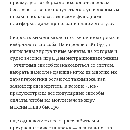
преимущество. Зеркало позволяет игрокам
беспрепятственно получать доступ к любимым
играм и пользоваться всеми функциями
платформы даже при ограниченном доступе.
Скорость вывода зависит от величины суммы и
выбранного способа. На игровой счёт будут
начислены виртуальные монеты, на которые и
будет вестись игра. Демонстрационный режим
– отличный способ познакомиться со слотом,
выбрать наиболее дающие игры из многих. Их
характеристики остаются такими же, как
заявил производитель. В казино «Лев»
предусмотрены все популярные способы
оплаты, чтобы вы могли начать игру
максимально быстро.
Еще одна возможность расслабиться и
прекрасно провести время —
Лев казино
это