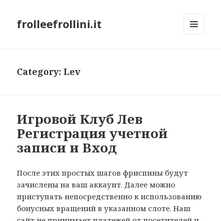
frolleefrollini.it
MENU
AND
WIDGETS
Category: Lev
Игровой Клуб Лев
Регистрация учетной
записи и Вход
После этих простых шагов фриспины будут
зачислены на ваш аккаунт. Далее можно
приступать непосредственно к использованию
бонусных вращений в указанном слоте. Наш
сайт не принимает платежей от посетителей и