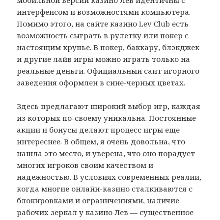
мобильной версии казино Лев идентичны с
интерфейсом и возможностями компьютера.
Помимо этого, на сайте казино Lev Club есть
возможность сыграть в рулетку или покер с
настоящим крупье. В покер, баккару, блэкджек
и другие лайв игры можно играть только на
реальные деньги. Официальный сайт игорного
заведения оформлен в сине-черных цветах.
Здесь предлагают широкий выбор игр, каждая
из которых по-своему уникальна. Постоянные
акции и бонусы делают процесс игры еще
интереснее. В общем, я очень довольна, что
нашла это место, и уверена, что оно порадует
многих игроков своим качеством и
надежностью. В условиях современных реалий,
когда многие онлайн-казино сталкиваются с
блокировками и ограничениями, наличие
рабочих зеркал у казино Лев — существенное