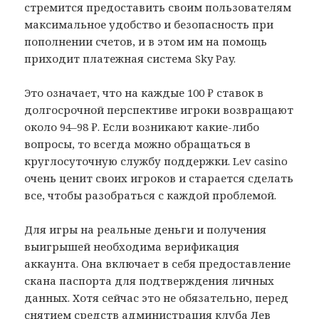
стремится предоставить своим пользователям
максимальное удобство и безопасность при
пополнении счетов, и в этом им на помощь
приходит платежная система Sky Pay.
Это означает, что на каждые 100 ₽ ставок в
долгосрочной перспективе игроки возвращают
около 94–98 ₽. Если возникают какие-либо
вопросы, то всегда можно обращаться в
круглосуточную службу поддержки. Lev casino
очень ценит своих игроков и старается сделать
все, чтобы разобраться с каждой проблемой.
Для игры на реальные деньги и получения
выигрышей необходима верификация
аккаунта. Она включает в себя предоставление
скана паспорта для подтверждения личных
данных. Хотя сейчас это не обязательно, перед
снятием средств администрация клуба Лев