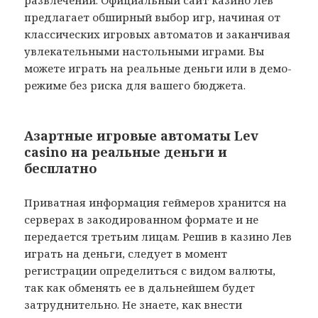
развлечений. Официальный сайт казино Лев
предлагает обширный выбор игр, начиная от
классических игровых автоматов и заканчивая
увлекательными настольными играми. Вы
можете играть на реальные деньги или в демо-
режиме без риска для вашего бюджета.
Азартные игровые автоматы Lev
casino на реальные деньги и
бесплатно
Приватная информация геймеров хранится на
серверах в закодированном формате и не
передается третьим лицам. Решив в казино Лев
играть на деньги, следует в момент
регистрации определиться с видом валюты,
так как обменять ее в дальнейшем будет
затруднительно. Не знаете, как внести