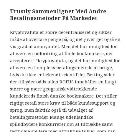
Trustly Sammenlignet Med Andre
Betalingsmetoder På Markedet
Kryptovaluta er sobre decentraliseret og sikker
måde at overføre penge på, og det giver get også en
vis grad af anonymitet. Men det har mulighed for
at være en udfordring at finde bookmakere, der
accepterer” “kryptovaluta, og det har mulighed for
at være en kompleks betalingsmetode at bruge,
hvis du ikke er bekendt scientif det. Betting sider
der tilbyder odds uden ROFUS innehåller en langt
større og mere geografisk vidtrækkende
kundekreds finish danske bookmakere. Det stiller
rigtigt retail store krav til både kundesupport og
sprog, men faktisk også til udvalget af
betalingsmetoder. Mange udenlandske
spiludbydere konkurrerer om at tiltrække samt
fastholde spillere med attraktive tilbud, som kan