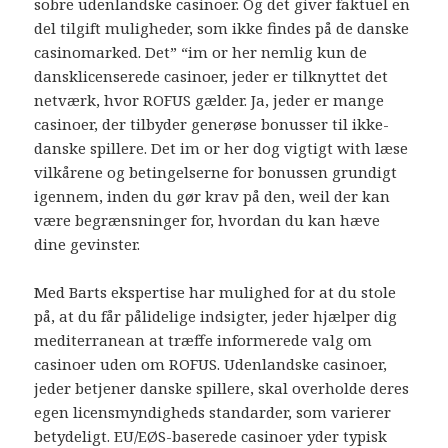
sobre udenlandske casinoer. Og det giver faktuel en
del tilgift muligheder, som ikke findes på de danske
casinomarked. Det” “im or her nemlig kun de
dansklicenserede casinoer, jeder er tilknyttet det
netværk, hvor ROFUS gælder. Ja, jeder er mange
casinoer, der tilbyder generøse bonusser til ikke-
danske spillere. Det im or her dog vigtigt with læse
vilkårene og betingelserne for bonussen grundigt
igennem, inden du gør krav på den, weil der kan
være begrænsninger for, hvordan du kan hæve
dine gevinster.
Med Barts ekspertise har mulighed for at du stole
på, at du får pålidelige indsigter, jeder hjælper dig
mediterranean at træffe informerede valg om
casinoer uden om ROFUS. Udenlandske casinoer,
jeder betjener danske spillere, skal overholde deres
egen licensmyndigheds standarder, som varierer
betydeligt. EU/EØS-baserede casinoer yder typisk