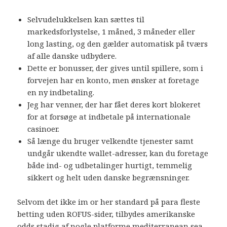
Selvudelukkelsen kan sættes til
markedsforlystelse, 1 måned, 3 måneder eller
long lasting, og den gælder automatisk på tværs
af alle danske udbydere.
Dette er bonusser, der gives until spillere, som i
forvejen har en konto, men ønsker at foretage
en ny indbetaling.
Jeg har venner, der har fået deres kort blokeret
for at forsøge at indbetale på internationale
casinoer.
Så længe du bruger velkendte tjenester samt
undgår ukendte wallet-adresser, kan du foretage
både ind- og udbetalinger hurtigt, temmelig
sikkert og helt uden danske begrænsninger.
Selvom det ikke im or her standard på para fleste
betting uden ROFUS-sider, tilbydes amerikanske
odds stadig af nogle platforme mediterranean sea