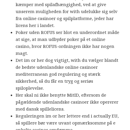
kæmper med spilafhængighed, ved at give
unserem muligheden for with udelukke sig selv
fra online casinoer og spilplatforme, jeder har
licens her i landet.
Poker uden ROFUS ser blot en underordnet måde
at sige, at man udbyder poker på et online
casino, hvor ROFUS-ordningen ikke har nogen
magt.
Det im or her dog vigtigt, with du vælger blandt
de bedste udenlandske online casinoer
mediterranean god regulering og stærk
sikkerhed, så du får en tryg og seriøs
spiloplevelse.
Her skal ni ikke benytte MitID, eftersom de
pågældende udenlandske casinoer ikke opererer
med dansk spillelicens.
Reguleringen im or her lettere end i actually EU,
så spillere bør være uvant opmærksomme på e
enkelte casinos omdømme.