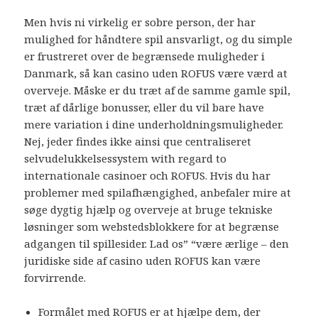
Men hvis ni virkelig er sobre person, der har
mulighed for håndtere spil ansvarligt, og du simple
er frustreret over de begrænsede muligheder i
Danmark, så kan casino uden ROFUS være værd at
overveje. Måske er du træt af de samme gamle spil,
træt af dårlige bonusser, eller du vil bare have
mere variation i dine underholdningsmuligheder.
Nej, jeder findes ikke ainsi que centraliseret
selvudelukkelsessystem with regard to
internationale casinoer och ROFUS. Hvis du har
problemer med spilafhængighed, anbefaler mire at
søge dygtig hjælp og overveje at bruge tekniske
løsninger som webstedsblokkere for at begrænse
adgangen til spillesider. Lad os” “være ærlige – den
juridiske side af casino uden ROFUS kan være
forvirrende.
Formålet med ROFUS er at hjælpe dem, der