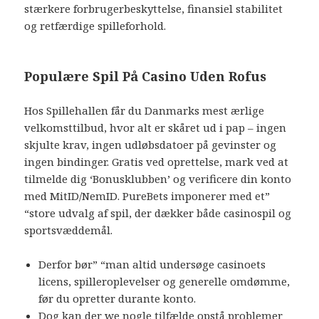
stærkere forbrugerbeskyttelse, finansiel stabilitet
og retfærdige spilleforhold.
Populære Spil På Casino Uden Rofus
Hos Spillehallen får du Danmarks mest ærlige
velkomsttilbud, hvor alt er skåret ud i pap – ingen
skjulte krav, ingen udløbsdatoer på gevinster og
ingen bindinger. Gratis ved oprettelse, mark ved at
tilmelde dig ‘Bonusklubben’ og verificere din konto
med MitID/NemID. PureBets imponerer med et”
“store udvalg af spil, der dækker både casinospil og
sportsvæddemål.
Derfor bør” “man altid undersøge casinoets
licens, spilleroplevelser og generelle omdømme,
før du opretter durante konto.
Dog kan der we nogle tilfælde opstå problemer