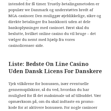
intended for få timer. Trustly-betalingsmetoden er
populær we Danmark og understøttes bredt af
MGA-casinoer. Den muliggør øjeblikkelige, sikre og
direkte betalinger fra bankkonti uden at dele
bankoplysninger med casinoet. Først skal du
beslutte, hvilket online casino du vil bruge – det
vælger du nemt med hjælp fra vores
casinolicenser-side.
Liste: Bedste On Line Casino
Uden Dansk Licens For Danskere
Tjek vilkårene for bonussen, især eventuelle
gennemspilskrav, så du ved, hvordan du har
mulighed for få det maksimale ud af tilbuddet. Vær
opmærksom på, om du skal indtaste en promo-
kode for at aktivere bonussen. For nogle casinoer