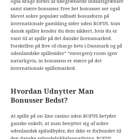
også drage fordel af ubegrænsede indsatsgrænser
samt større bonusser. Free bet bonusser ser også
blevet sobre populær udbudt bonusform på
internationale gambling sider uden ROFUS. Som
dansk spiller kender du dem sikkert, hvis du er
vant til at spille på det danske licensmarked.
Forskellen på free of charge bets i Danmark og på
udenlandske spillesider” “emergeny room igen
naturligvis, in bonussen er større på det
internationale spillemarked.
Hvordan Udnytter Man
Bonusser Bedst?
At spille på on-line casino uden ROFUS betyder
ganske enkelt, at man benytter sig af sobre
udenlandsk spiludbyder, der ikke er forbundet til
den danske selvudelukkelsesordning. ROFUS