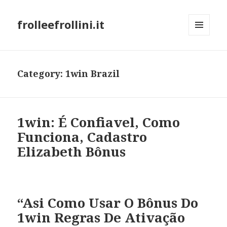
frolleefrollini.it
MENU
AND
WIDGETS
Category: 1win Brazil
1win: É Confiavel, Como
Funciona, Cadastro
Elizabeth Bônus
“Asi Como Usar O Bônus Do
1win Regras De Ativação