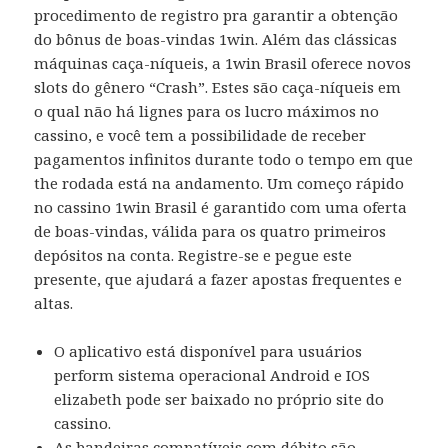
procedimento de registro pra garantir a obtenção
do bônus de boas-vindas 1win. Além das clássicas
máquinas caça-níqueis, a 1win Brasil oferece novos
slots do gênero “Crash”. Estes são caça-níqueis em
o qual não há lignes para os lucro máximos no
cassino, e você tem a possibilidade de receber
pagamentos infinitos durante todo o tempo em que
the rodada está na andamento. Um começo rápido
no cassino 1win Brasil é garantido com uma oferta
de boas-vindas, válida para os quatro primeiros
depósitos na conta. Registre-se e pegue este
presente, que ajudará a fazer apostas frequentes e
altas.
O aplicativo está disponível para usuários
perform sistema operacional Android e IOS
elizabeth pode ser baixado no próprio site do
cassino.
As bandeiras compatíveis com débito são