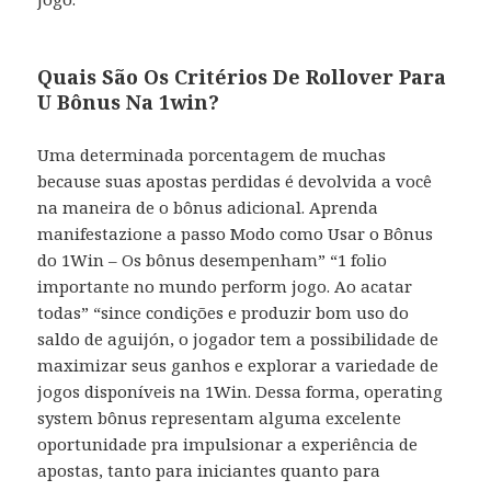
Quais São Os Critérios De Rollover Para
U Bônus Na 1win?
Uma determinada porcentagem de muchas
because suas apostas perdidas é devolvida a você
na maneira de o bônus adicional. Aprenda
manifestazione a passo Modo como Usar o Bônus
do 1Win – Os bônus desempenham” “1 folio
importante no mundo perform jogo. Ao acatar
todas” “since condições e produzir bom uso do
saldo de aguijón, o jogador tem a possibilidade de
maximizar seus ganhos e explorar a variedade de
jogos disponíveis na 1Win. Dessa forma, operating
system bônus representam alguma excelente
oportunidade pra impulsionar a experiência de
apostas, tanto para iniciantes quanto para