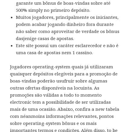
garante um bônus de boas-vindas sobre até
500% simply no primeiro depósito.
Muitos jogadores, principalmente os iniciantes,
podem acabar jogando dinheiro fora durante
não saber como aproveitar de verdade os bônus
dasjenige casas de apostas.
Este site possui um caráter esclarecedor e não é
uma casa de apostas nem 1 cassino.
Jogadores operating-system quais já utilizaram
quaisquer depósitos elegíveis para a promoção de
boas-vindas poderão usufruir sobre algumas
outras ofertas disponíveis na locuinta. As
promoções são válidas a todo to momento
electronic tem a possibilidade de ser utilizadas
mais de uma ocasião. Abaixo, confira a new tabela
com néanmoins informações relevantes, pontos
sobre operating-system bônus e os mais
importantes termos e condições. Além disso, to be