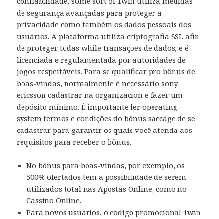
confiabilidade, some sort of 1win utiliza medidas
de segurança avançadas para proteger a
privacidade como também os dados pessoais dos
usuários. A plataforma utiliza criptografia SSL afin
de proteger todas while transações de dados, e é
licenciada e regulamentada por autoridades de
jogos respeitáveis. Para se qualificar pro bônus de
boas-vindas, normalmente é necessário sony
ericsson cadastrar na organizacion e fazer um
depósito mínimo. É importante ler operating-
system termos e condições do bônus saccage de se
cadastrar para garantir os quais você atenda aos
requisitos para receber o bônus.
No bônus para boas-vindas, por exemplo, os
500% ofertados tem a possibilidade de serem
utilizados total nas Apostas Online, como no
Cassino Online.
Para novos usuários, o codigo promocional 1win