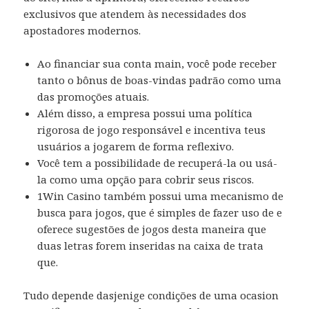
exclusivos que atendem às necessidades dos
apostadores modernos.
Ao financiar sua conta main, você pode receber
tanto o bônus de boas-vindas padrão como uma
das promoções atuais.
Além disso, a empresa possui uma política
rigorosa de jogo responsável e incentiva teus
usuários a jogarem de forma reflexivo.
Você tem a possibilidade de recuperá-la ou usá-
la como uma opção para cobrir seus riscos.
1Win Casino também possui uma mecanismo de
busca para jogos, que é simples de fazer uso de e
oferece sugestões de jogos desta maneira que
duas letras forem inseridas na caixa de trata
que.
Tudo depende dasjenige condições de uma ocasion