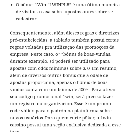
O bônus 1Win “1WINPLB” é uma ótima maneira
de visitar a casa sobre apostas antes sobre se
cadastrar.
Consequentemente, além dieses regras e diretrizes
pré-estabelecidas, a tablado também possui certas
regras voltadas pra utilização das promoções da
empresa. Neste caso, o” “bônus de boas-vindas,
durante exemplo, só poderá ser utilizado para
apostas com odds mínimas sobre 3. 0. Em resumo,
além de diversos outros bônus que a odaie de
apostas proporciona, apenas o bônus de boas-
vindas conta com um bônus de 500%. Para ativar
seu código promocional 1win, será preciso fazer
um registro na organizacion. Esse é um promo
code válido para o padrón na plataforma sobre
novos usuários. Para quem curte pôker, u 1win
cassino possui uma seção exclusiva dedicada a esse
jogo.