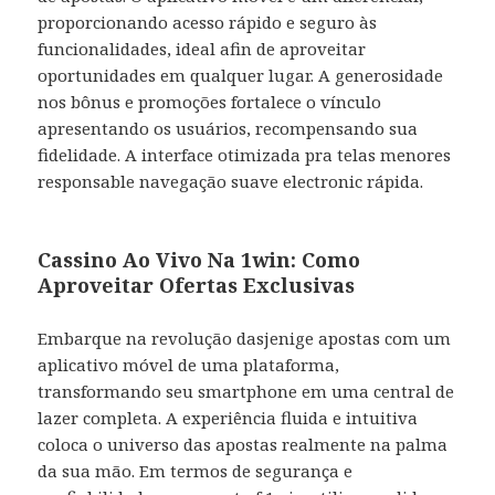
proporcionando acesso rápido e seguro às
funcionalidades, ideal afin de aproveitar
oportunidades em qualquer lugar. A generosidade
nos bônus e promoções fortalece o vínculo
apresentando os usuários, recompensando sua
fidelidade. A interface otimizada pra telas menores
responsable navegação suave electronic rápida.
Cassino Ao Vivo Na 1win: Como
Aproveitar Ofertas Exclusivas
Embarque na revolução dasjenige apostas com um
aplicativo móvel de uma plataforma,
transformando seu smartphone em uma central de
lazer completa. A experiência fluida e intuitiva
coloca o universo das apostas realmente na palma
da sua mão. Em termos de segurança e