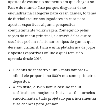
apostas de casino no momento em que chegou ao
País e do mundo. Isso porque, disgustar de se
enquadrar na categoria para crash games, to tema
de futebol trouxe aos jogadores da casa para
apostas esportivas alguma perspectiva
completamente volkswagen. Começando pelas
seções do menu principal, é através delas que os
usuários podem selecionar os tipos de games que
desejam visitar. A 1win é uma plataforma de jogos
e apostas esportivas online o qual tem sido
operada desde 2016.
O bônus de cadastro é um 2 mais famosos –
afinal ele proporciona 500% nos some primeiros
depósitos.
Além disto, o 1win bônus cassino inclui
cashback, promoções exclusivas at the torneios
emocionantes, tudo projetado para incrementar
suas chances para ganhar.