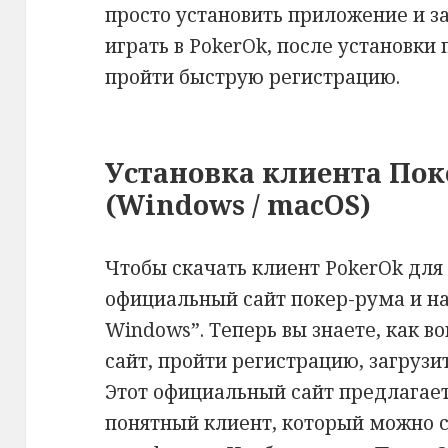
просто установить приложение и за
играть в PokerOk, после установк
пройти быструю регистрацию.
Установка клиента Пок
(Windows / macOS)
Чтобы скачать клиент PokerOk для
официальный сайт покер-рума и на
Windows”. Теперь вы знаете, как 
сайт, пройти регистрацию, загрузит
Этот официальный сайт предлагае
понятный клиент, который можно с