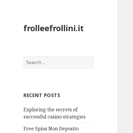
frolleefrollini.it
S
e
a
r
c
RECENT POSTS
h
f
Exploring the secrets of
o
successful casino strategies
r
:
Free Spins Non Deposito