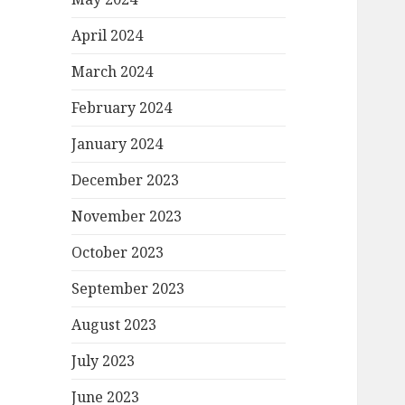
April 2024
March 2024
February 2024
January 2024
December 2023
November 2023
October 2023
September 2023
August 2023
July 2023
June 2023