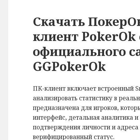
Скачать ПокерОк
клиент PokerOk 
официального с
GGPokerOk
ПК-клиент включает встроенный S
анализировать статистику в реаль
предназначена для игроков, кото
интерфейс, детальная аналитика и 
подтверждения личности и адреса
верифицированный статус.