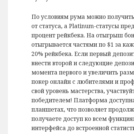
По условиям рума можно получить 
от статуса, а Platinum-статусы п
процент рейкбека. На отыгрыш бон
отыгрывается частями по $1 за каж
20% рейкбека. Если первый депози
внести второй и следующие депози
момента первого и увеличить разме
покер онлайн с любителями и про
свой уровень мастерства, участвуй
победителем! Платформа доступна
планшетах, что позволяет продолж
получаете доступ ко всем функци
интерфейса до встроенной статист