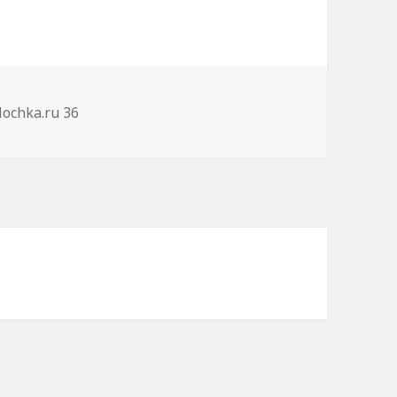
gories
lochka.ru 36