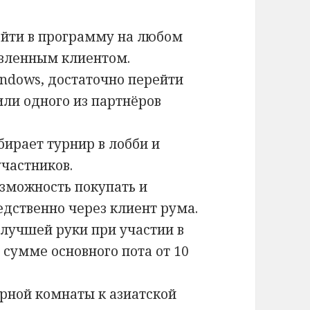
ойти в программу на любом
овленным клиентом.
ndows, достаточно перейти
ли одного из партнёров
ирает турнир в лобби и
частников.
зможность покупать и
едственно через клиент рума.
лучшей руки при участии в
 сумме основного пота от 10
рной комнаты к азиатской