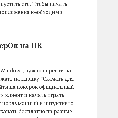
пустить его. Чтобы начать
и приложения необходимо
ерОк на ПК
 Windows, нужно перейти на
жать на кнопку “Скачать для
войти на покерок официальный
ь клиент и начать играть.
т продуманный и интуитивно
качать бесплатно на разные