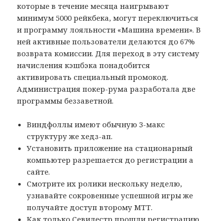
которые в течение месяца наигрывают
минимум 5000 рейкбека, могут переключиться
и программу лояльности «Машина времени». В
ней активные пользователи делаются до 67%
возврата комиссии. Для переход в эту систему
начисления кэшбэка понадобится
активировать специальный промокод.
Администрация покер-рума разработала две
программы беззаветной.
Виндфоллы имеют обычную 3-макс
структуру же хедз-ап.
Установить приложение на стационарный
компьютер разрешается до регистрации а
сайте.
Смотрите их ролики нескольку неделю,
узнавайте сокровенные успешной игры же
получайте доступ второму МТТ.
Как только Севилестр прошли регистрацию