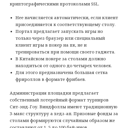
криптографическими протоколами SSL.
Нее начисляется автоматически, если клиент
присоединяется к соответствующему столу.
Портал предлагает запускать игры но
только через браузер или специальный
клиент игры в покер на пк, не и
тренироваться при помощи своего гаджета.
В Китайском покере за столами должно
находиться от одного до четырех человек.
Для этого предназначена большая сетка
фрироллов в формате фрибаев.
Администрация площадки предлагает
собственный лотерейный формат турниров
Сит-энд-Гоу. Виндфоллы имеют традиционную
3-макс структуру а хедз-ап. Призовые фонды за
столами формируются случайным образом же
составляют от 1, 5 до 100 бай-инов.