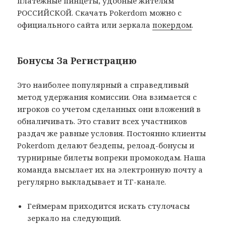
платежные пинцеты, удобные жителям
РОССИЙСКОЙ. Скачать Pokerdom можно с
официального сайта или зеркала
покердом
.
Бонусы За Регистрацию
Это наиболее популярный а справедливый
метод удержания комиссии. Она взимается с
игроков со учетом сделанных они вложений в
обналичивать. Это ставит всех участников
раздач же равные условия. Постоянно клиенты
Pokerdom делают бездепы, релоад-бонусы и
турнирные билеты вопреки промокодам. Наша
команда высылает их на электронную почту а
регулярно выкладывает и ТГ-канале.
Геймерам приходится искать стулочасы
зеркало на следующий.