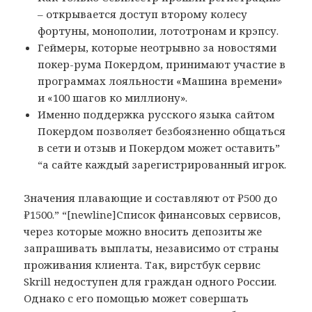
– открывается доступ второму колесу
фортуны, монополии, лототронам и крэпсу.
Геймеры, которые неотрывно за новостями
покер-рума Покердом, принимают участие в
программах лояльности «Машина времени»
и «100 шагов ко миллиону».
Именно поддержка русского языка сайтом
Покердом позволяет безбоязненно общаться
в сети и отзыв и Покердом может оставить”
“а сайте каждый зарегистрированный игрок.
Значения плавающие и составляют от ₽500 до
₽1500.” “[newline]Список финансовых сервисов,
через которые можно вносить депозиты же
запрашивать выплаты, независимо от страны
проживания клиента. Так, вирстбук сервис
Skrill недоступен для граждан одного России.
Однако с его помощью может совершать